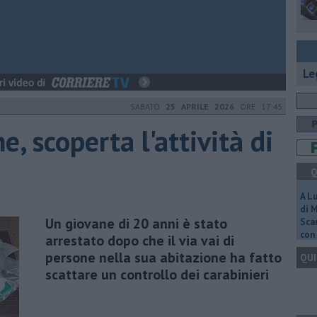
Le
SABATO
25 APRILE 2026
ORE 17:45
e, scoperta l'attività di
Q
A L
di 
Un giovane di 20 anni è stato
Scar
con 
arrestato dopo che il via vai di
persone nella sua abitazione ha fatto
QUI
scattare un controllo dei carabinieri