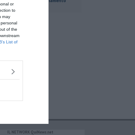
commissariamento
sonal or
ection to
ou may
 personal
out of the
 downstream
B’s List of
IL NETWORK QuiNews.net