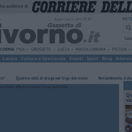
alla audience di
o
Aggiornato alle 18:45
METE
Sab
ICORNIA
PISA
GROSSETO
LUCCA
MASSA CARRARA
PISTOIA
Lavoro
Cultura e Spettacolo
Eventi
Sport
Blog
Intervi
Quattro chili di droga nel frigo del vicino
Retiambiente, il dopo Fort
Qu
vi