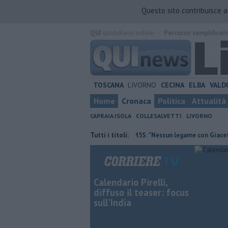
Questo sito contribuisce 
QUI
quotidiano online.
Percorso semplificat
TOSCANA
LIVORNO
CECINA
ELBA
VALD
Home
Cronaca
Politica
Attualità
CAPRAIA ISOLA
COLLESALVETTI
LIVORNO
oltura contraria
Retiambiente, M5S: "Nessun legame con Giacetti"
Tutti i titoli:
Calendario Pirelli,
diffuso il teaser: focus
sull'India