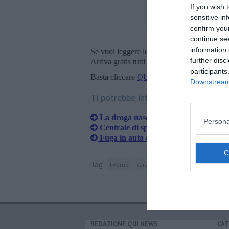
If you wish 
sensitive in
confirm you
continue se
information 
Se vuoi leggere le notizie principali della T
further disc
Arriva gratis tutti i giorni alle 20:00 dirett
participants
Basta cliccare
QUI
Downstream 
Ti potrebbe interessare anche:
La droga nascosta nel marsupio, scatt
Persona
Centrale di spaccio nel bosco, un arre
Fuga in auto con la droga, due arrest
Tag
livorno
carabinieri
hashish
REDAZIONE QUI NEWS
CAT