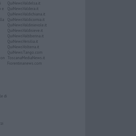
i
QuiNewsValdelsa.it
o e
QuiNewsValdera.it
QuiNewsValdichiana.it
lla
QuiNewsValdicornia.it
QuiNewsValdinievole.it
QuiNewsValdisieve.it
QuiNewsValtiberina.it
QuiNewsVersilia.it
QuiNewsVolterra.it
QuiNewsTango.com
Don
ToscanaMediaNews.it
Fiorentinanews.com
le di
zzi