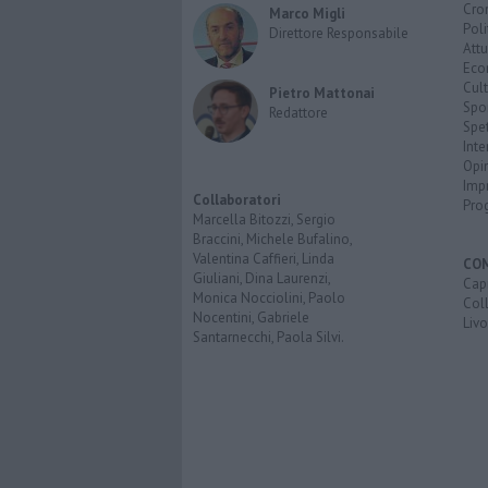
Cro
Marco Migli
Poli
Direttore Responsabile
Attu
Eco
Cult
Pietro Mattonai
Spo
Redattore
Spet
Inte
Opi
Imp
Collaboratori
Pro
Marcella Bitozzi, Sergio
Braccini, Michele Bufalino,
Valentina Caffieri, Linda
CO
Giuliani, Dina Laurenzi,
Capr
Monica Nocciolini, Paolo
Coll
Nocentini, Gabriele
Liv
Santarnecchi, Paola Silvi.