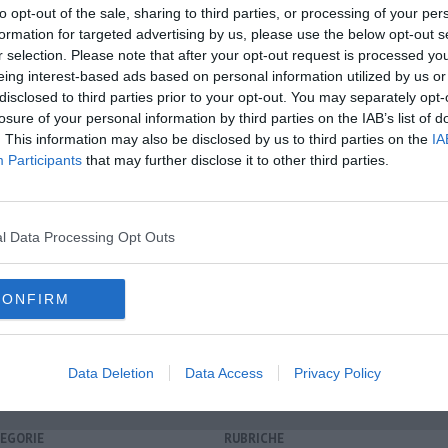
to opt-out of the sale, sharing to third parties, or processing of your per
formation for targeted advertising by us, please use the below opt-out s
r selection. Please note that after your opt-out request is processed y
eing interest-based ads based on personal information utilized by us or
disclosed to third parties prior to your opt-out. You may separately opt-
oscana iscriviti alla
Newsletter QUInews - ToscanaMedia.
losure of your personal information by third parties on the IAB’s list of
amente nella tua casella di posta.
. This information may also be disclosed by us to third parties on the
IA
Participants
that may further disclose it to other third parties.
a l'arresto
l Data Processing Opt Outs
sto
ati
CONFIRM
Data Deletion
Data Access
Privacy Policy
EGORIE
RUBRICHE