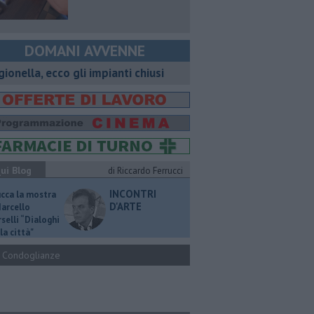
DOMANI AVVENNE
gionella, ecco gli impianti chiusi
ui Blog
di Riccardo Ferrucci
INCONTRI
ucca la mostra
D'ARTE
Marcello
selli “Dialoghi
la città"
Condoglianze