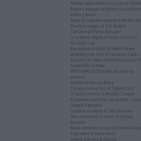
Pensieri della domenica di Libero Ventur
Fauda e balagan di Alfredo De Girolam
Enrico Catassi
Storie di ordinaria umanità di Nicolò Ste
Parole in viaggio di Tito Barbini
Turbative di Franco Bonciani
Lo scrittore sfigato di Enrico Guerrini e
Gordiano Lupi
Raccontare di Gusto di Rubina Rovini
Legalità e non solo di Salvatore Calleri
Shalom La Cultura della Solidarietà di 
Andrea Pio Cristiani
VERSI-AMO di Chi mette al centro la
persona
Eureka! di Nausica Manzi
Tabasco senza filtro di Tabasco n.6
Ci vuole un fisico di Michele Campisi
Economia e territorio, da globale a loca
Daniele Salvadori
La dama a scacchi di Carlo Belciani
Due chiacchiere in cucina di Sabrina
Rossello
Storie dell'altro secolo di Marcella Bito
Easy ridere di Dario Greco
Legami d'amore di Malena ...