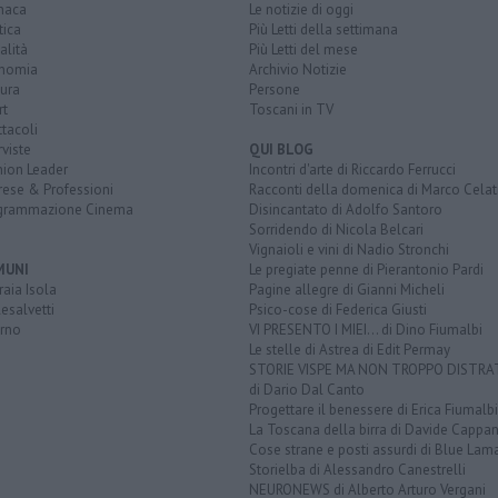
naca
Le notizie di oggi
tica
Più Letti della settimana
alità
Più Letti del mese
nomia
Archivio Notizie
ura
Persone
rt
Toscani in TV
tacoli
rviste
QUI BLOG
nion Leader
Incontri d'arte di Riccardo Ferrucci
rese & Professioni
Racconti della domenica di Marco Celat
grammazione Cinema
Disincantato di Adolfo Santoro
Sorridendo di Nicola Belcari
Vignaioli e vini di Nadio Stronchi
MUNI
Le pregiate penne di Pierantonio Pardi
aia Isola
Pagine allegre di Gianni Micheli
esalvetti
Psico-cose di Federica Giusti
orno
VI PRESENTO I MIEI... di Dino Fiumalbi
Le stelle di Astrea di Edit Permay
STORIE VISPE MA NON TROPPO DISTR
di Dario Dal Canto
Progettare il benessere di Erica Fiumalbi
La Toscana della birra di Davide Cappan
Cose strane e posti assurdi di Blue Lam
Storielba di Alessandro Canestrelli
NEURONEWS di Alberto Arturo Vergani