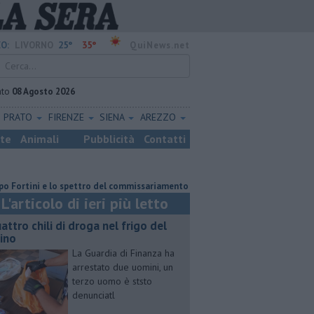
25°
35°
O:
LIVORNO
QuiNews.net
ato
08 Agosto 2026
PRATO
FIRENZE
SIENA
AREZZO
ste
Animali
Pubblicità
Contatti
ini e lo spettro del commissariamento
Parco eolico in mare, Confagrico
L'articolo di ieri più letto
attro chili di droga nel frigo del
cino
La Guardia di Finanza ha
arrestato due uomini, un
terzo uomo è ststo
denunciatl