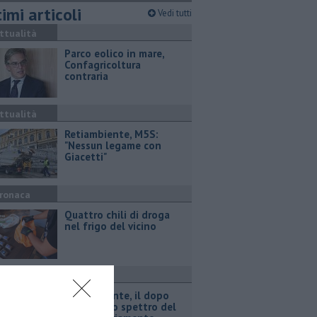
imi articoli
Vedi tutti
ttualità
Parco eolico in mare,
Confagricoltura
contraria
ttualità
Retiambiente, M5S:
"Nessun legame con
Giacetti"
ronaca
Quattro chili di droga
nel frigo del vicino
ttualità
Retiambiente, il dopo
Fortini e lo spettro del