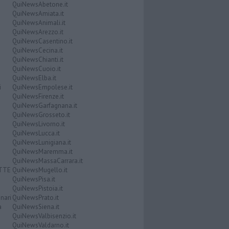
QuiNewsAbetone.it
QuiNewsAmiata.it
QuiNewsAnimali.it
QuiNewsArezzo.it
QuiNewsCasentino.it
QuiNewsCecina.it
QuiNewsChianti.it
QuiNewsCuoio.it
QuiNewsElba.it
i
QuiNewsEmpolese.it
QuiNewsFirenze.it
QuiNewsGarfagnana.it
QuiNewsGrosseto.it
QuiNewsLivorno.it
QuiNewsLucca.it
QuiNewsLunigiana.it
QuiNewsMaremma.it
QuiNewsMassaCarrara.it
ATTE
QuiNewsMugello.it
QuiNewsPisa.it
QuiNewsPistoia.it
nari
QuiNewsPrato.it
a
QuiNewsSiena.it
QuiNewsValbisenzio.it
QuiNewsValdarno.it