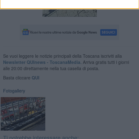
Se vuoi leggere le notizie principali della Toscana iscriviti alla
Newsletter QUInews - ToscanaMedia.
Arriva gratis tutti i giorni
alle 20:00 direttamente nella tua casella di posta.
Basta cliccare
QUI
Fotogallery
Ti potrebbe interessare anche: