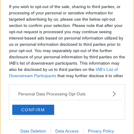
If you wish to opt-out of the sale, sharing to third parties, or
L'intervento è stato portato a termine con l'utilizzo dell'autoscala.
processing of your personal or sensitive information for
Sul posto erano presenti anche il personale sanitario del 118 e la
targeted advertising by us, please use the below opt-out
polizia locale. In casa c'erano persone ma per fortuna nessuna è
section to confirm your selection. Please note that after your
rimasta coinvolta nell'incendio.
opt-out request is processed you may continue seeing
interest-based ads based on personal information utilized by
us or personal information disclosed to third parties prior to
your opt-out. You may separately opt-out of the further
disclosure of your personal information by third parties on the
IAB’s list of downstream participants. This information may
also be disclosed by us to third parties on the
IAB’s List of
Downstream Participants
that may further disclose it to other
third parties.
Personal Data Processing Opt Outs
CONFIRM
Data Deletion
Data Access
Privacy Policy