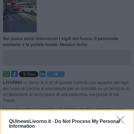
Sul posto sono intervenuti i vigili del fuoco, il personale
sanitario e la polizia locale. Nessun ferito
LIVORNO —
Verso le 9,30 di questa mattina una squadra dei vigili
del fuoco di Livorno é intervenuta per un incendio su un terrazzo di
un'abitazione al terzo piano di una palazzina, nei pressi di via
Tripoli.
La tenda posta sul terrazzo e la relativa struttura metallica sono
state oggetto dell'incendio.
QUInewsLivorno.it -
Do Not Process My Personal
Information