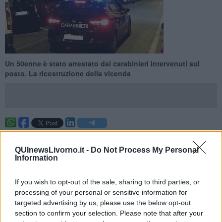
Un 50enne è stato arrestato dai carabinieri intervenuti sul
posto. La ricostruzione della vicenda
LIVORNO —
Un uomo di circa 50 anni, già gravato da precenti, è
stato arrestato dai carabinieri del Nucleo Operativo e Radiomobile
QUInewsLivorno.it -
Do Not Process My Personal
della Compagnia di Livorno poichè ritenuto responsabile di
Information
minaccia e resistenza.
Come spiegano i carabinieri in una nota, l'uomo nella tarda serata
If you wish to opt-out of the sale, sharing to third parties, or
di sabato scorso, in evidente stato di alterazione alcolica, si
processing of your personal or sensitive information for
sarebbe recato presso l’abitazione della ex convivente
targeted advertising by us, please use the below opt-out
spaventandola e minacciandola di voler accedere alla sua
section to confirm your selection. Please note that after your
abitazione nonostante non vivessero più insieme, tanto da rendere