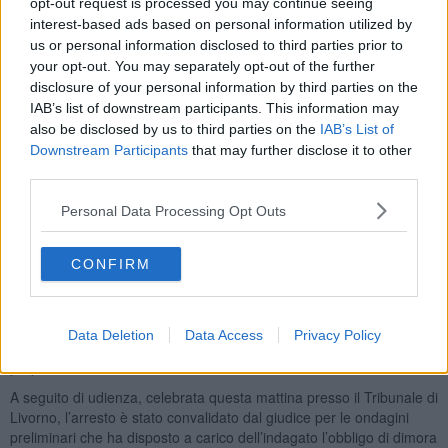
opt-out request is processed you may continue seeing
necessario l’intervento di un equipaggio del pronto intervento dei
interest-based ads based on personal information utilized by
carabinieri di Livorno.
us or personal information disclosed to third parties prior to
your opt-out. You may separately opt-out of the further
disclosure of your personal information by third parties on the
IAB’s list of downstream participants. This information may
I militari, una volta arrivati sul posto, hanno tentato di riportarlo alla
also be disclosed by us to third parties on the
IAB’s List of
calma, ma senza ricevere la sua collaborazione.
Downstream Participants
that may further disclose it to other
third parties.
Infatti l’uomo si sarebbe opposto anche ai carabinieri rifiutando di
fornire le generalità ed assumendo una condotta aggressiva e
Personal Data Processing Opt Outs
oltraggiosa. Quindi, visto il concreto pericolo per l’incolumità della
parte offesa, i carabinieri hanno proceduto ad arrestarlo in
flagranza di reato.
CONFIRM
Al termine della identificazione dell’indagato e dopo avere
ricostruito nel dettaglio l’intera dinamica della vicenda, su
disposizione dell’autorità giudiziaria competente, l'uomo è stato
Data Deletion
Data Access
Privacy Policy
ristretto alla misura cautelare degli arresti domiciliari presso la
propria abitazione.
A seguito di udienza, celebrata questa mattina presso il Tribunale di
Livorno, l’arresto è stato convalidato dal giudice per le ondagini
preliminari che ha disposto a carico dell’indagato l’obbligo di dimora