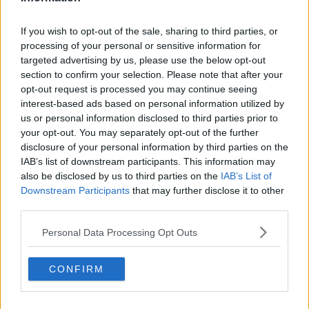
territoriale vasta e articolata. Il dottor Mencaroni è un professionista
che abbiamo visto crescere nel suo percorso professionale e siamo
molto soddisfatti che abbia accettato questa sfida raccogliendo il
If you wish to opt-out of the sale, sharing to third parties, or
testimone del dottor Luca Carneglia che ringraziamo di tutto quanto
processing of your personal or sensitive information for
fatto. A lui spetterà di seguire il percorso per la realizzazione del
targeted advertising by us, please use the below opt-out
nuovo ospedale che procede assieme al piano di investimenti per
section to confirm your selection. Please note that after your
mantenere adeguato l’attuale presidio. La svolta del finanziamento
opt-out request is processed you may continue seeing
Inail è stata importante. In questo momento di transizione è ancora
interest-based ads based on personal information utilized by
più importante il ruolo ricoperto da tutti i professionisti che ci
us or personal information disclosed to third parties prior to
lavorano e che sono i veri protagonisti dei servizi sanitari assicurati
your opt-out. You may separately opt-out of the further
alla popolazione che vi si affida con grande fiducia”.
disclosure of your personal information by third parties on the
IAB’s list of downstream participants. This information may
Il nuovo direttore, Spartaco Mencaroni, ha sottolineato il valore
also be disclosed by us to third parties on the
IAB’s List of
della collaborazione e della visione condivisa: “Ho già avuto
Downstream Participants
that may further disclose it to other
l'opportunità di partecipare all’apertura di un nuovo ospedale e
third parties.
porto con me quell’esperienza. Il mio ruolo sarà al servizio di tutte
le specialistiche, per facilitare il confronto e lo scambio a supporto
Personal Data Processing Opt Outs
del lavoro quotidiano di tutti, con l'obiettivo di migliorare e crescere
insieme. Ho trovato un contesto molto motivato e
CONFIRM
professionalmente valido, con persone disponibili a lavorare
insieme per migliorare e capaci di valorizzare i percorsi e i servizi
offerti al cittadino".