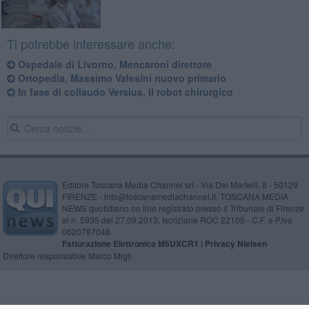
Ti potrebbe interessare anche:
Ospedale di Livorno, Mencaroni direttore
Ortopedia, Massimo Valesini nuovo primario
In fase di collaudo Versius, il robot chirurgico
Editore Toscana Media Channel srl - Via Dei Martelli, 8 - 50129
FIRENZE - info@toscanamediachannel.it. TOSCANA MEDIA
NEWS quotidiano on line registrato presso il Tribunale di Firenze
al n. 5935 del 27.09.2013. Iscrizione ROC 22105 - C.F. e P.Iva
0620787048
Fatturazione Elettronica M5UXCR1 |
Privacy Nielsen
Direttore responsabile Marco Migli
Powered by
Aperion.it