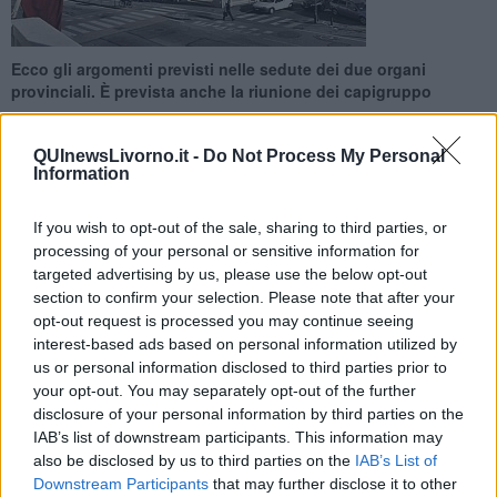
Ecco gli argomenti previsti nelle sedute dei due organi
provinciali. È prevista anche la riunione dei capigruppo
QUInewsLivorno.it -
Do Not Process My Personal
Information
If you wish to opt-out of the sale, sharing to third parties, or
LIVORNO —
La Prima Commissione consiliare “Area delle
processing of your personal or sensitive information for
Competenze Amministrative”, è convocata giovedi 16 Febbraio, alle
ore 11,30, a Palazzo Granducale e in videoconferenza.
targeted advertising by us, please use the below opt-out
section to confirm your selection. Please note that after your
All’ordine del giorno l’esame delle delibere relative a: regolamento
opt-out request is processed you may continue seeing
per la disciplina dell’esame di idoneità professionale all’esercizio
interest-based ads based on personal information utilized by
dell’attività di consulenza per la circolazione dei mezzi di trasporto;
us or personal information disclosed to third parties prior to
criteri generali relativi all’assetto della struttura organizzativa della
your opt-out. You may separately opt-out of the further
Provincia di Livorno - Piano di riassetto organizzativo.
disclosure of your personal information by third parties on the
IAB’s list of downstream participants. This information may
also be disclosed by us to third parties on the
IAB’s List of
Downstream Participants
that may further disclose it to other