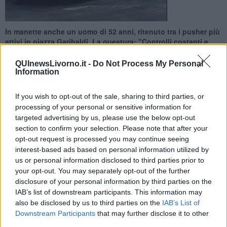
In manette anche un uomo di 52 anni, ritenuto tra i pusher più
attivi in piazza Garibaldi. La questura: "Controlli costanti e
reati in calo"
QUInewsLivorno.it -
Do Not Process My Personal
Information
If you wish to opt-out of the sale, sharing to third parties, or
processing of your personal or sensitive information for
LIVORNO —
Agli agenti della squadra mobile era già noto come
targeted advertising by us, please use the below opt-out
uno degli spacciatori più attivi in
piazza Garibaldi
e nelle aree
section to confirm your selection. Please note that after your
limitrofe. Ieri è stato rintracciato e portato in carcere. Protagonista
opt-out request is processed you may continue seeing
della vicenda un uomo di 52 anni.
interest-based ads based on personal information utilized by
us or personal information disclosed to third parties prior to
L'operazione fa seguito ad altri tre arresti effettuati dalla polizia in
zona Garibaldi, due ragazzi e una ragazza poco più che 20enni
your opt-out. You may separately opt-out of the further
trovati in possesso di
hashish, cocaina
e soldi ritenuti provento di
disclosure of your personal information by third parties on the
spaccio. All'operazione, spiega la questura, hanno contribuito le
IAB’s list of downstream participants. This information may
segnalazioni da parte dei cittadini tramite l'app
Youpol.
also be disclosed by us to third parties on the
IAB’s List of
Downstream Participants
that may further disclose it to other
third parties.