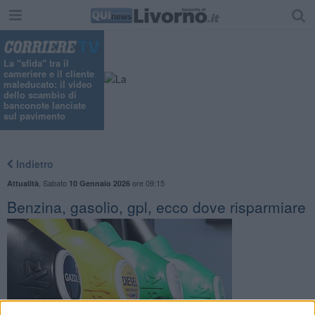
La "sfida" tra il
cameriere e il cliente
maleducato: il video
dello scambio di
banconote lanciate
sul pavimento
Indietro
,
Sabato
ore 09:15
Attualità
10 Gennaio 2026
Benzina, gasolio, gpl, ecco dove risparmiare