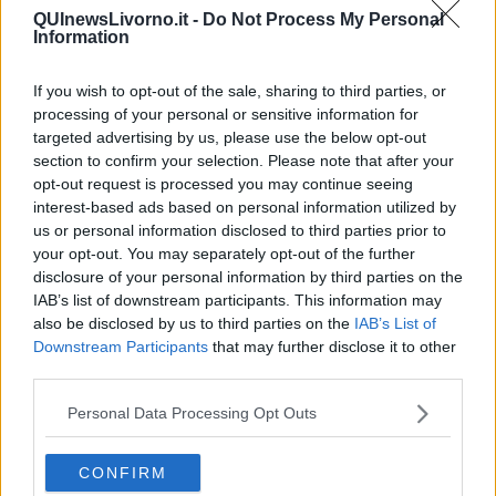
QUInewsLivorno.it -
Do Not Process My Personal
Information
If you wish to opt-out of the sale, sharing to third parties, or
Ecco l'elenco dei prezzi del carburante in provincia di Livorno.
processing of your personal or sensitive information for
Comune per comune gli impianti più economici dove fare
targeted advertising by us, please use the below opt-out
rifornimento.
section to confirm your selection. Please note that after your
opt-out request is processed you may continue seeing
interest-based ads based on personal information utilized by
us or personal information disclosed to third parties prior to
your opt-out. You may separately opt-out of the further
disclosure of your personal information by third parties on the
PROVINCIA DI LIVORNO —
Questi i prezzi dei carburanti
rilevati
IAB’s list of downstream participants. This information may
al giorno 10 January 2026
dal
Ministero dello sviluppo
also be disclosed by us to third parties on the
IAB’s List of
economico
Downstream Participants
that may further disclose it to other
third parties.
Personal Data Processing Opt Outs
CONFIRM