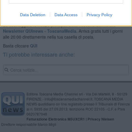
Data Deletion
Data Access
Privacy Policy
Se vuoi leggere le notizie principali della Toscana iscriviti alla
Newsletter QUInews - ToscanaMedia.
Arriva gratis tutti i giorni
alle 20:00 direttamente nella tua casella di posta.
Basta cliccare
QUI
Ti potrebbe interessare anche:
Editore Toscana Media Channel srl - Via Dei Martelli, 8 - 50129
FIRENZE - info@toscanamediachannel.it. TOSCANA MEDIA
NEWS quotidiano on line registrato presso il Tribunale di Firenze
al n. 5935 del 27.09.2013. Iscrizione ROC 22105 - C.F. e P.Iva
0620787048
Fatturazione Elettronica M5UXCR1 |
Privacy Nielsen
Direttore responsabile Marco Migli