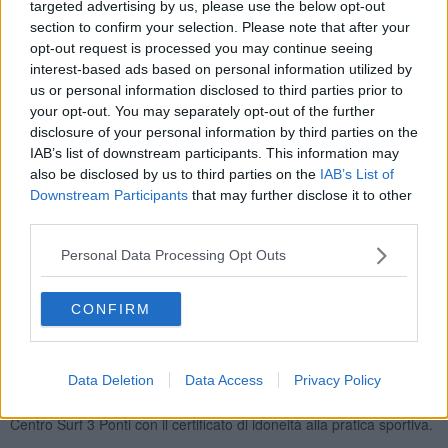
targeted advertising by us, please use the below opt-out
persone con disabilità di vivere il mare attraverso lo sport, in un
section to confirm your selection. Please note that after your
ambiente sicuro, accogliente e accessibile.
opt-out request is processed you may continue seeing
interest-based ads based on personal information utilized by
us or personal information disclosed to third parties prior to
your opt-out. You may separately opt-out of the further
Dal primo Luglio al 29 Agosto
, ogni mercoledì, sarà possibile
disclosure of your personal information by third parties on the
cimentarsi in diverse discipline acquatiche, scelte in base alle
IAB’s list of downstream participants. This information may
caratteristiche e alle esigenze di ciascun partecipante: SUP, surf,
also be disclosed by us to third parties on the
IAB’s List of
windsurf e canoa.
Downstream Participants
that may further disclose it to other
L'obiettivo non è la prestazione sportiva, ma il piacere di
third parties.
condividere un'esperienza insieme, vivendo il mare come uno
spazio di libertà, divertimento e inclusione. Per noi livornesi il mare
Personal Data Processing Opt Outs
è qualcosa di naturale e vogliamo che lo sia davvero per tutti.
L'iniziativa è aperta non solo ai cittadini di Livorno, ma anche a chi
CONFIRM
desidera partecipare provenendo da altre città.
La partecipazione è gratuita. È richiesto esclusivamente un
contributo di 15 euro per il tesseramento, comprensivo di copertura
Data Deletion
Data Access
Privacy Policy
assicurativa e valido fino al termine del 2026. Per partecipare è
necessario compilare il
modulo online
e presentarsi presso il
Centro Surf 3 Ponti con il certificato di idoneità alla pratica sportiva.