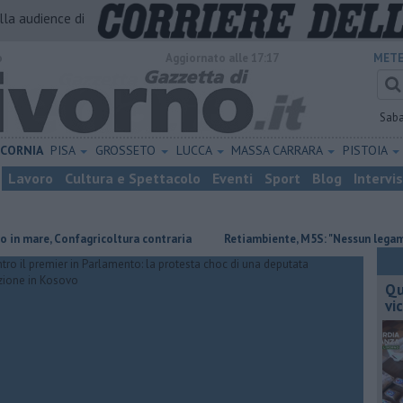
alla audience di
o
Aggiornato alle 17:17
METE
Sab
ICORNIA
PISA
GROSSETO
LUCCA
MASSA CARRARA
PISTOIA
Lavoro
Cultura e Spettacolo
Eventi
Sport
Blog
Intervi
re, Confagricoltura contraria
Retiambiente, M5S: "Nessun legame con G
Qu
vi