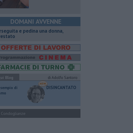
DOMANI AVVENNE
rseguita e pedina una donna,
restato
ui Blog
di Adolfo Santoro
DISINCANTATO
esempio di
ismo
Condoglianze