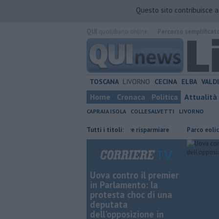
Questo sito contribuisce 
QUI
quotidiano online.
Percorso semplificat
TOSCANA
LIVORNO
CECINA
ELBA
VALD
Home
Cronaca
Politica
Attualità
CAPRAIA ISOLA
COLLESALVETTI
LIVORNO
nna
​Benzina, gasolio, gpl, ecco dove risparmiare
Tutti i titoli:
Parco eolico in ma
Uova contro il premier
in Parlamento: la
protesta choc di una
deputata
dell'opposizione in