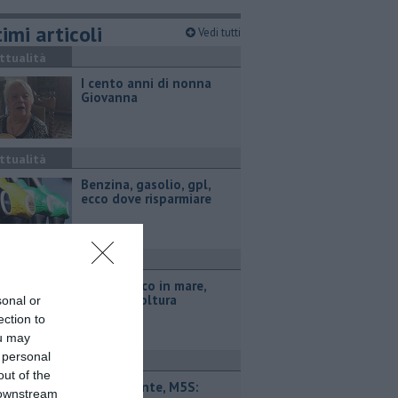
imi articoli
Vedi tutti
ttualità
I cento anni di nonna
Giovanna
ttualità
​Benzina, gasolio, gpl,
ecco dove risparmiare
ttualità
Parco eolico in mare,
Confagricoltura
sonal or
contraria
ection to
ou may
 personal
ttualità
out of the
Retiambiente, M5S:
 downstream