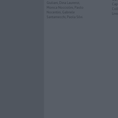
Giuliani, Dina Laurenzi,
Capr
Monica Nocciolini, Paolo
Coll
Nocentini, Gabriele
Liv
Santarnecchi, Paola Silvi.