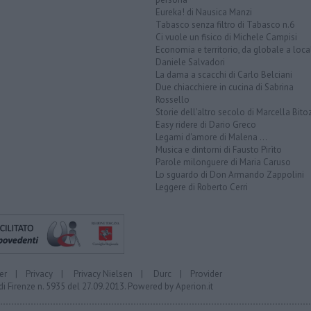
Eureka! di Nausica Manzi
Tabasco senza filtro di Tabasco n.6
Ci vuole un fisico di Michele Campisi
Economia e territorio, da globale a loca
Daniele Salvadori
La dama a scacchi di Carlo Belciani
Due chiacchiere in cucina di Sabrina
Rossello
Storie dell'altro secolo di Marcella Bito
Easy ridere di Dario Greco
Legami d'amore di Malena ...
Musica e dintorni di Fausto Pirìto
Parole milonguere di Maria Caruso
Lo sguardo di Don Armando Zappolini
Leggere di Roberto Cerri
er
|
Privacy
|
Privacy Nielsen
|
Durc
|
Provider
di Firenze n. 5935 del 27.09.2013. Powered by
Aperion.it