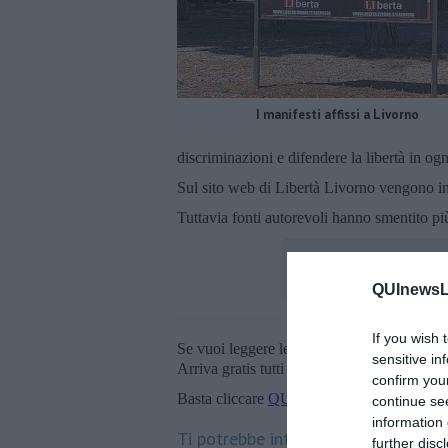
I manifesti affissi a Livorno
discriminazioni e difendere la libertà in ogn
Sul sito web di Libertà Livorno vengono in 
Tuttavia fonti autorevoli hanno smentito più
QUInewsLi
If you wish 
Se vuoi leggere le notizie principali della T
sensitive in
Arriva gratis tutti i giorni alle 20:00 dirett
confirm you
Basta cliccare
QUI
continue se
information 
Ti potrebbe interessare anche:
further disc