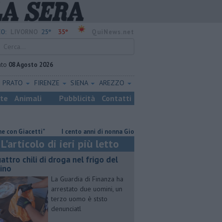
25°
35°
O:
LIVORNO
QuiNews.net
ato
08 Agosto 2026
PRATO
FIRENZE
SIENA
AREZZO
ste
Animali
Pubblicità
Contatti
iacetti"
I cento anni di nonna Giovanna
​Benzina, gasolio, gpl, ec
L'articolo di ieri più letto
attro chili di droga nel frigo del
cino
La Guardia di Finanza ha
arrestato due uomini, un
terzo uomo è ststo
denunciatl