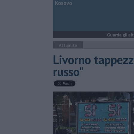
Kosovo
Attualità
Livorno tappezza
russo"