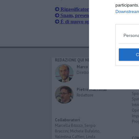
participants
Rigassificatore, a Snam il 100%
Downstream 
Snam, presentato il piano strategico 
È di nuovo operativo il rigassificatore
Persona
REDAZIONE QUI NEWS
CAT
Cro
Marco Migli
Poli
Direttore Responsabile
Attu
Eco
Cult
Pietro Mattonai
Spo
Redattore
Spet
Inte
Opi
Imp
Collaboratori
Pro
Marcella Bitozzi, Sergio
Braccini, Michele Bufalino,
Valentina Caffieri, Linda
CO