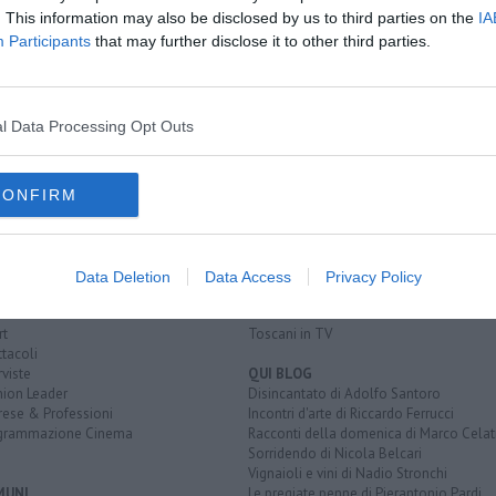
. This information may also be disclosed by us to third parties on the
IA
Participants
that may further disclose it to other third parties.
2026-2030
l Data Processing Opt Outs
CONFIRM
EGORIE
RUBRICHE
naca
Le notizie di oggi
tica
Più Letti della settimana
alità
Più Letti del mese
Data Deletion
Data Access
Privacy Policy
nomia
Archivio Notizie
ura
Persone
rt
Toscani in TV
tacoli
rviste
QUI BLOG
nion Leader
Disincantato di Adolfo Santoro
rese & Professioni
Incontri d'arte di Riccardo Ferrucci
grammazione Cinema
Racconti della domenica di Marco Celat
Sorridendo di Nicola Belcari
Vignaioli e vini di Nadio Stronchi
MUNI
Le pregiate penne di Pierantonio Pardi