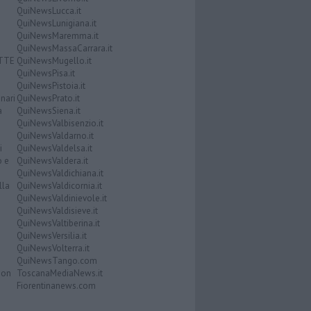
QuiNewsLucca.it
QuiNewsLunigiana.it
QuiNewsMaremma.it
QuiNewsMassaCarrara.it
ATTE
QuiNewsMugello.it
QuiNewsPisa.it
QuiNewsPistoia.it
nari
QuiNewsPrato.it
a
QuiNewsSiena.it
QuiNewsValbisenzio.it
QuiNewsValdarno.it
i
QuiNewsValdelsa.it
o e
QuiNewsValdera.it
QuiNewsValdichiana.it
lla
QuiNewsValdicornia.it
QuiNewsValdinievole.it
QuiNewsValdisieve.it
QuiNewsValtiberina.it
QuiNewsVersilia.it
QuiNewsVolterra.it
QuiNewsTango.com
Don
ToscanaMediaNews.it
Fiorentinanews.com