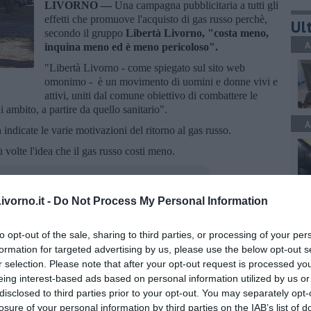
LIVORNO —
Una campagna pubblicitaria a tutti gli
effetti che promuove l'acquisto di gas russo perchè,
Ult
secondo il gruppo
Libertà Livorno, "costa meno,
A
inquina meno ed è meno pericoloso".
"Libertà Livorno - come spiegato sul sito web
omonimo - è un movimento di uomini e donne vivi e
attivi, uniti dal comune obiettivo di combattere le
i ambito, a partire da quello sanitario".
A
indicate le varie motivazioni del ritorno al gas russo.
 volte l'idea che il gas russo costi meno.
vorno.it -
Do Not Process My Personal Information
A
to opt-out of the sale, sharing to third parties, or processing of your per
oscana iscriviti alla
Newsletter QUInews - ToscanaMedia.
formation for targeted advertising by us, please use the below opt-out s
amente nella tua casella di posta.
r selection. Please note that after your opt-out request is processed y
eing interest-based ads based on personal information utilized by us or
A
disclosed to third parties prior to your opt-out. You may separately opt-
losure of your personal information by third parties on the IAB’s list of