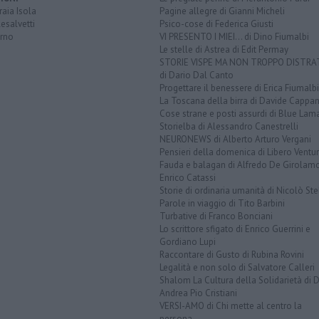
aia Isola
Pagine allegre di Gianni Micheli
esalvetti
Psico-cose di Federica Giusti
orno
VI PRESENTO I MIEI... di Dino Fiumalbi
Le stelle di Astrea di Edit Permay
STORIE VISPE MA NON TROPPO DISTR
di Dario Dal Canto
Progettare il benessere di Erica Fiumalbi
La Toscana della birra di Davide Cappan
Cose strane e posti assurdi di Blue Lam
Storielba di Alessandro Canestrelli
NEURONEWS di Alberto Arturo Vergani
Pensieri della domenica di Libero Ventur
Fauda e balagan di Alfredo De Girolam
Enrico Catassi
Storie di ordinaria umanità di Nicolò Ste
Parole in viaggio di Tito Barbini
Turbative di Franco Bonciani
Lo scrittore sfigato di Enrico Guerrini e
Gordiano Lupi
Raccontare di Gusto di Rubina Rovini
Legalità e non solo di Salvatore Calleri
Shalom La Cultura della Solidarietà di 
Andrea Pio Cristiani
VERSI-AMO di Chi mette al centro la
persona