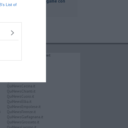
"Nessun legame con
B’s List of
Giacetti"
IL NETWORK QuiNews.net
QuiNewsAbetone.it
QuiNewsAmiata.it
QuiNewsAnimali.it
QuiNewsArezzo.it
QuiNewsCasentino.it
QuiNewsCecina.it
QuiNewsChianti.it
QuiNewsCuoio.it
QuiNewsElba.it
QuiNewsEmpolese.it
i
QuiNewsFirenze.it
QuiNewsGarfagnana.it
QuiNewsGrosseto.it
QuiNewsLivorno.it