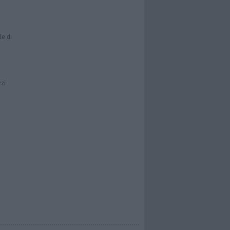
le di
zzi