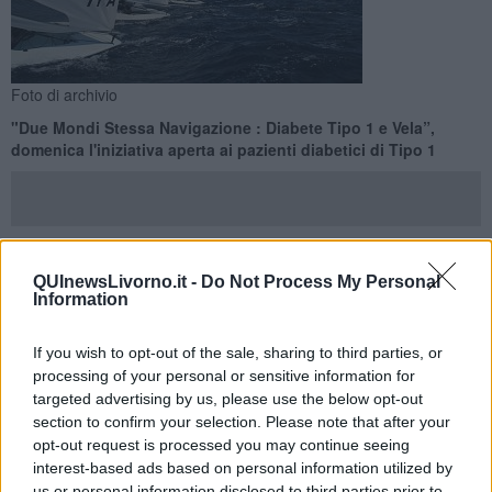
Foto di archivio
"Due Mondi Stessa Navigazione : Diabete Tipo 1 e Vela”,
domenica l'iniziativa aperta ai pazienti diabetici di Tipo 1
QUInewsLivorno.it -
Do Not Process My Personal
LIVORNO —
Domenica 7 Giugno con inizio alle ore 9
, presso il
Information
Circolo Velico di Antignano
, si svolgerà la manifestazione “
Due
Mondi Stessa Navigazione : Diabete Tipo 1 e Vela”
, una
giornata di avvicinamento alla vela per i pazienti con diabete di tipo
If you wish to opt-out of the sale, sharing to third parties, or
1, adatta a tutti, ragazzi e adulti, per fare amicizia con il fantastico e
processing of your personal or sensitive information for
affascinante mondo della vela e imparare quelle nozioni teoriche e
targeted advertising by us, please use the below opt-out
pratiche, fondamentali per diventare competenti e provetti membri
section to confirm your selection. Please note that after your
d’equipaggio e sentirsi più sicuri in navigazione.
opt-out request is processed you may continue seeing
interest-based ads based on personal information utilized by
La gestione del diabete tipo 1 e l’attività sportiva della barca a vela
us or personal information disclosed to third parties prior to