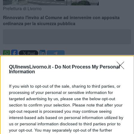
Prefettura di Livorno
Rinnovato l'invito al Comune ad intervenire con apposita
ordinanza per la sicurezza pubblica
LIVORNO —
Si è svolta il 2 Febbraio, presso la Prefettura di
Livorno, la riunione richiesta dall’associazione di categoria, alla
QUInewsLivorno.it -
Do Not Process My Personal
Information
presenza del Sindaco di Livorno e di una delegazione di
commercianti della zona, tra cui i titolari del bar Sketch e del bar Il
Cardellino.
If you wish to opt-out of the sale, sharing to third parties, or
processing of your personal or sensitive information for
Come si legge in una nota diffusa dalla Prefettura, nel corso
targeted advertising by us, please use the below opt-out
dell’incontro la stessa Prefettura ha
ascoltato le istanze dei
section to confirm your selection. Please note that after your
commercianti, avviando un confronto sulle criticità legate alla
opt-out request is processed you may continue seeing
movida serale e notturna.
interest-based ads based on personal information utilized by
us or personal information disclosed to third parties prior to
your opt-out. You may separately opt-out of the further