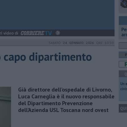
Pe
ar
SABATO
24 GENNAIO 2026
ORE 10:50
 capo dipartimento
Q
​Un 
Già direttore dell’ospedale di Livorno,
civ
Luca Carneglia è il nuovo responsabile
del Dipartimento Prevenzione
QUI
dell’Azienda USL Toscana nord ovest