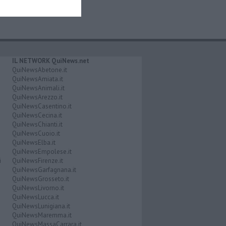
IL NETWORK QuiNews.net
QuiNewsAbetone.it
QuiNewsAmiata.it
QuiNewsAnimali.it
QuiNewsArezzo.it
QuiNewsCasentino.it
QuiNewsCecina.it
QuiNewsChianti.it
QuiNewsCuoio.it
QuiNewsElba.it
QuiNewsEmpolese.it
i
QuiNewsFirenze.it
QuiNewsGarfagnana.it
QuiNewsGrosseto.it
QuiNewsLivorno.it
QuiNewsLucca.it
QuiNewsLunigiana.it
QuiNewsMaremma.it
QuiNewsMassaCarrara.it