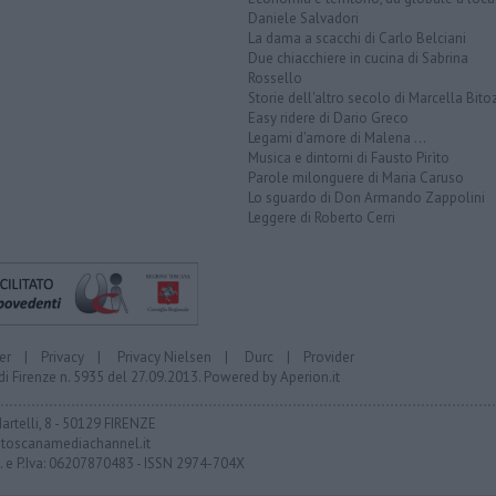
Daniele Salvadori
La dama a scacchi di Carlo Belciani
Due chiacchiere in cucina di Sabrina
Rossello
Storie dell'altro secolo di Marcella Bito
Easy ridere di Dario Greco
Legami d'amore di Malena ...
Musica e dintorni di Fausto Pirìto
Parole milonguere di Maria Caruso
Lo sguardo di Don Armando Zappolini
Leggere di Roberto Cerri
er
|
Privacy
|
Privacy Nielsen
|
Durc
|
Provider
di Firenze n. 5935 del 27.09.2013. Powered by
Aperion.it
Martelli, 8 - 50129 FIRENZE
toscanamediachannel.it
F. e P.Iva: 06207870483 - ISSN 2974-704X