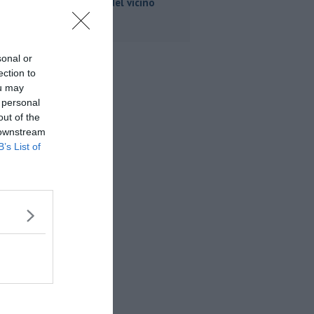
nel frigo del vicino
sonal or
ection to
ou may
 personal
out of the
 downstream
B’s List of