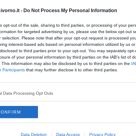
’attività didattica all’Università di Pisa
nelle scuole di
vorno.it -
Do Not Process My Personal Information
ive, oltre a numerose pubblicazioni scientifiche. "Il dipartimento
acchina complessa che può contare su operatori altamente
 l’approccio multidisciplinare e l’adozione condivisa delle buone
to opt-out of the sale, sharing to third parties, or processing of your per
formation for targeted advertising by us, please use the below opt-out s
r selection. Please note that after your opt-out request is processed y
eing interest-based ads based on personal information utilized by us or
disclosed to third parties prior to your opt-out. You may separately opt-
losure of your personal information by third parties on the IAB’s list of
. This information may also be disclosed by us to third parties on the
IA
Participants
that may further disclose it to other third parties.
oscana iscriviti alla
Newsletter QUInews - ToscanaMedia.
amente nella tua casella di posta.
l Data Processing Opt Outs
nti sanitari"
CONFIRM
tà
na alla Simmed
Data Deletion
Data Access
Privacy Policy