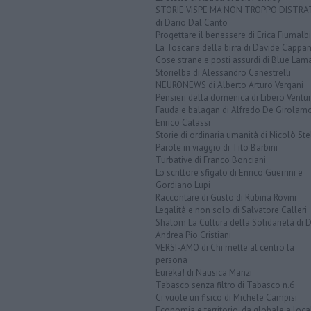
STORIE VISPE MA NON TROPPO DISTR
di Dario Dal Canto
Progettare il benessere di Erica Fiumalbi
La Toscana della birra di Davide Cappan
Cose strane e posti assurdi di Blue Lam
Storielba di Alessandro Canestrelli
NEURONEWS di Alberto Arturo Vergani
Pensieri della domenica di Libero Ventur
Fauda e balagan di Alfredo De Girolam
Enrico Catassi
Storie di ordinaria umanità di Nicolò Ste
Parole in viaggio di Tito Barbini
Turbative di Franco Bonciani
Lo scrittore sfigato di Enrico Guerrini e
Gordiano Lupi
Raccontare di Gusto di Rubina Rovini
Legalità e non solo di Salvatore Calleri
Shalom La Cultura della Solidarietà di 
Andrea Pio Cristiani
VERSI-AMO di Chi mette al centro la
persona
Eureka! di Nausica Manzi
Tabasco senza filtro di Tabasco n.6
Ci vuole un fisico di Michele Campisi
Economia e territorio, da globale a loca