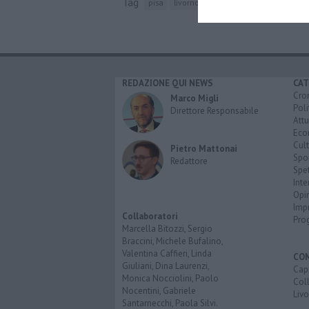
Tag
pisa
livorno
protezione civile
sri lank
REDAZIONE QUI NEWS
CAT
Cro
Marco Migli
Poli
Direttore Responsabile
Attu
Eco
Cult
Pietro Mattonai
Spo
Redattore
Spet
Inte
Opi
Imp
Collaboratori
Pro
Marcella Bitozzi, Sergio
Braccini, Michele Bufalino,
Valentina Caffieri, Linda
CO
Giuliani, Dina Laurenzi,
Capr
Monica Nocciolini, Paolo
Coll
Nocentini, Gabriele
Liv
Santarnecchi, Paola Silvi.