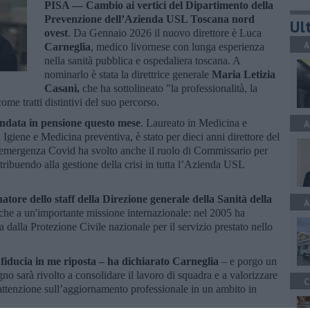
PISA —
Cambio ai vertici del Dipartimento della
Prevenzione dell’Azienda USL Toscana nord
Ult
ovest
. Da Gennaio 2026 il nuovo direttore è Luca
A
Carneglia
, medico livornese con lunga esperienza
nella sanità pubblica e ospedaliera toscana. A
nominarlo è stata la direttrice generale
Maria Letizia
Casani,
che ha sottolineato "la professionalità, la
come tratti distintivi del suo percorso.
andata in pensione questo mese
. Laureato in Medicina e
A
Igiene e Medicina preventiva, è stato per dieci anni direttore del
’emergenza Covid ha svolto anche il ruolo di Commissario per
ontribuendo alla gestione della crisi in tutta l’Azienda USL
atore dello staff della Direzione generale della Sanità della
A
nche a un'importante missione internazionale: nel 2005 ha
 dalla Protezione Civile nazionale per il servizio prestato nello
 fiducia in me riposta – ha dichiarato Carneglia
– e porgo un
gno sarà rivolto a consolidare il lavoro di squadra e a valorizzare
C
attenzione sull’aggiornamento professionale in un ambito in