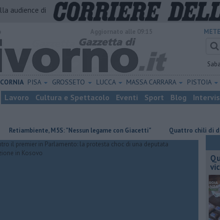
alla audience di
o
Aggiornato alle 09:15
METE
Sab
ICORNIA
PISA
GROSSETO
LUCCA
MASSA CARRARA
PISTOIA
Lavoro
Cultura e Spettacolo
Eventi
Sport
Blog
Intervi
mbiente, M5S: "Nessun legame con Giacetti"
Quattro chili di droga nel
Qu
vi