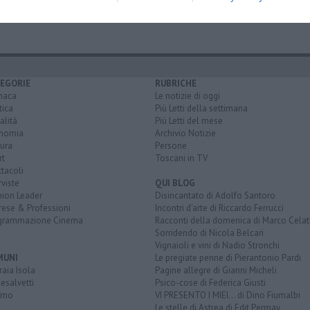
a
università di pisa
EGORIE
RUBRICHE
naca
Le notizie di oggi
tica
Più Letti della settimana
alità
Più Letti del mese
nomia
Archivio Notizie
ura
Persone
rt
Toscani in TV
tacoli
rviste
QUI BLOG
nion Leader
Disincantato di Adolfo Santoro
rese & Professioni
Incontri d'arte di Riccardo Ferrucci
grammazione Cinema
Racconti della domenica di Marco Celat
Sorridendo di Nicola Belcari
Vignaioli e vini di Nadio Stronchi
MUNI
Le pregiate penne di Pierantonio Pardi
aia Isola
Pagine allegre di Gianni Micheli
esalvetti
Psico-cose di Federica Giusti
orno
VI PRESENTO I MIEI... di Dino Fiumalbi
Le stelle di Astrea di Edit Permay