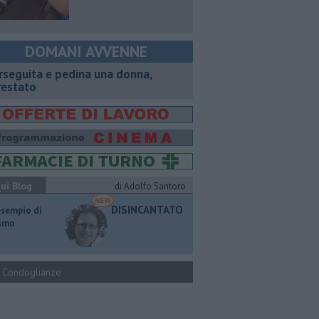
DOMANI AVVENNE
rseguita e pedina una donna,
restato
ui Blog
di Adolfo Santoro
DISINCANTATO
esempio di
ismo
Condoglianze