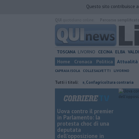
Questo sito contribuisce 
QUI
quotidiano online.
Percorso semplificat
TOSCANA
LIVORNO
CECINA
ELBA
VALD
Home
Cronaca
Politica
Attualità
CAPRAIA ISOLA
COLLESALVETTI
LIVORNO
 risparmiare
Parco eolico in mare, Confagricoltura contraria
Tutti i titoli:
Retia
Uova contro il premier
in Parlamento: la
protesta choc di una
deputata
dell'opposizione in