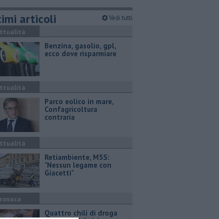
imi articoli
Vedi tutti
ttualità
​Benzina, gasolio, gpl,
ecco dove risparmiare
ttualità
Parco eolico in mare,
Confagricoltura
contraria
ttualità
Retiambiente, M5S:
"Nessun legame con
Giacetti"
ronaca
Quattro chili di droga