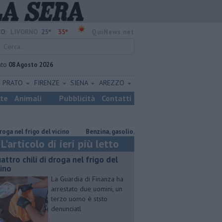
25°
35°
O:
LIVORNO
QuiNews.net
ato
08 Agosto 2026
PRATO
FIRENZE
SIENA
AREZZO
ste
Animali
Pubblicità
Contatti
 frigo del vicino
​Benzina, gasolio, gpl, ecco dove risparmiare
Parco
L'articolo di ieri più letto
attro chili di droga nel frigo del
cino
La Guardia di Finanza ha
arrestato due uomini, un
terzo uomo è ststo
denunciatl