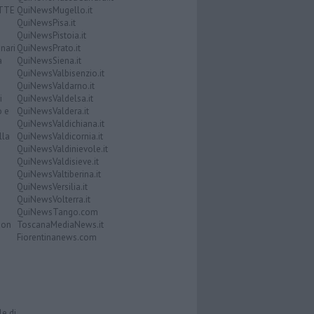
ATTE
QuiNewsMugello.it
QuiNewsPisa.it
QuiNewsPistoia.it
nari
QuiNewsPrato.it
a
QuiNewsSiena.it
QuiNewsValbisenzio.it
QuiNewsValdarno.it
i
QuiNewsValdelsa.it
o e
QuiNewsValdera.it
QuiNewsValdichiana.it
lla
QuiNewsValdicornia.it
QuiNewsValdinievole.it
QuiNewsValdisieve.it
QuiNewsValtiberina.it
QuiNewsVersilia.it
QuiNewsVolterra.it
QuiNewsTango.com
Don
ToscanaMediaNews.it
Fiorentinanews.com
le di