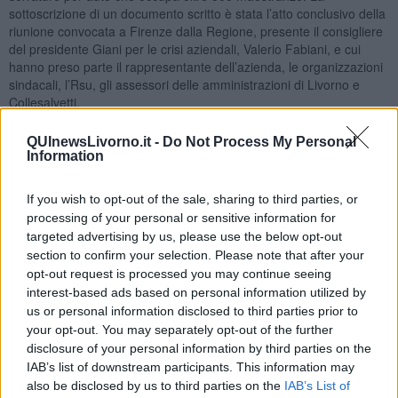
sottoscrizione di un documento scritto è stata l’atto conclusivo della
riunione convocata a Firenze dalla Regione, presente il consigliere
del presidente Giani per le crisi aziendali, Valerio Fabiani, e cui
hanno preso parte il rappresentante dell’azienda, le organizzazioni
sindacali, l’Rsu, gli assessori delle amministrazioni di Livorno e
Collesalvetti.
QUInewsLivorno.it -
Do Not Process My Personal
Information
“Trovo positiva – ha commentato il presidente della Regione
Eugenio Giani - la costruzione di un cammino condiviso, che oggi è
If you wish to opt-out of the sale, sharing to third parties, or
stato sottolineato anche dalla stesura di un documento concordato.
processing of your personal or sensitive information for
Con questo modo di operare sarà più facile fronteggiare questa
targeted advertising by us, please use the below opt-out
fase così delicata per il settore automotive”.
section to confirm your selection. Please note that after your
opt-out request is processed you may continue seeing
interest-based ads based on personal information utilized by
“Il verbale sottoscritto - ha detto Valerio Fabiani – rappresenta un
us or personal information disclosed to third parties prior to
passo avanti significativo: mostra che c’è una disponibilità al
your opt-out. You may separately opt-out of the further
confronto per affrontare questa fase difficile. Fondamentale è
disclosure of your personal information by third parties on the
l’impegno assunto dall’azienda a considerare Guasticce un presidio
strategico e a salvaguardare i livelli occupazionali, anche se per il
IAB’s list of downstream participants. This information may
2025 continuerà il ricorso agli ammortizzatori sociali”.
also be disclosed by us to third parties on the
IAB’s List of