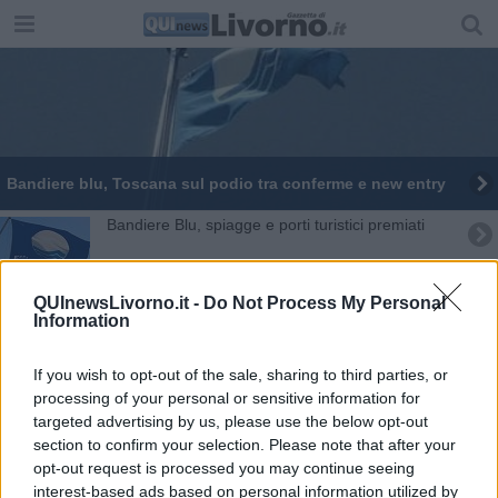
Bandiere blu, Toscana sul podio tra conferme e new entry
Bandiere Blu, spiagge e porti turistici premiati
Livorno colleziona bandiere blu
QUInewsLivorno.it -
Do Not Process My Personal
Information
Spiagge e porti turistici, ecco le Bandiere Blu
Container, "sempre più traffico in porto"
If you wish to opt-out of the sale, sharing to third parties, or
processing of your personal or sensitive information for
Casa Modigliani, visita e degustazione di
targeted advertising by us, please use the below opt-out
assenzio
section to confirm your selection. Please note that after your
opt-out request is processed you may continue seeing
Livorno festeggia la Bandiera Blu
interest-based ads based on personal information utilized by