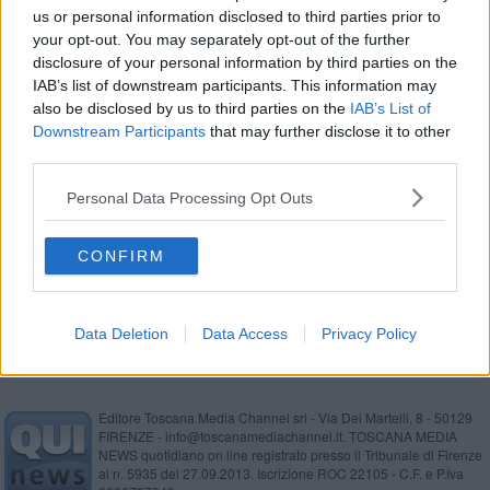
us or personal information disclosed to third parties prior to
Le Bandiere Blu sulla costa livornese
your opt-out. You may separately opt-out of the further
disclosure of your personal information by third parties on the
Salvamento in mare, esercitazione ai Tre Ponti
IAB’s list of downstream participants. This information may
also be disclosed by us to third parties on the
IAB’s List of
Livorno conquista la sua Bandiera Blu
Downstream Participants
that may further disclose it to other
third parties.
Bandiere blu, la Toscana è medaglia di bronzo
Personal Data Processing Opt Outs
Annegamento, Guardia costiera per la
prevenzione
CONFIRM
Congestione traffico in porto, l'incontro
Data Deletion
Data Access
Privacy Policy
Editore Toscana Media Channel srl - Via Dei Martelli, 8 - 50129
FIRENZE - info@toscanamediachannel.it. TOSCANA MEDIA
NEWS quotidiano on line registrato presso il Tribunale di Firenze
al n. 5935 del 27.09.2013. Iscrizione ROC 22105 - C.F. e P.Iva