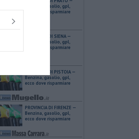
PROVINCIA DI PRATO — ​
Benzina, gasolio, gpl,
ecco dove risparmiare
PROVINCIA DI SIENA — ​
Benzina, gasolio, gpl,
ecco dove risparmiare
PROVINCIA DI PISTOIA — ​
Benzina, gasolio, gpl,
ecco dove risparmiare
PROVINCIA DI FIRENZE — ​
Benzina, gasolio, gpl,
ecco dove risparmiare