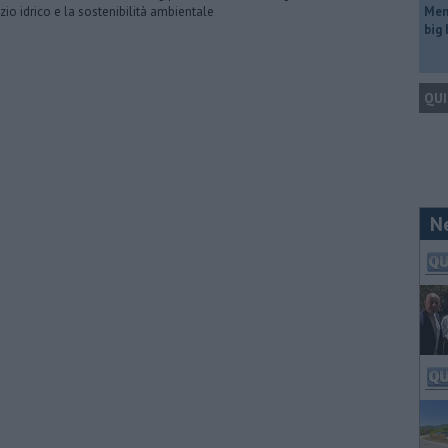
izio idrico e la sostenibilità ambientale
Mem
big
QUI
N