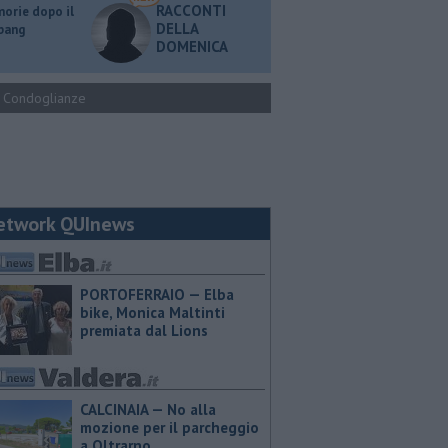
RACCONTI
orie dopo il
DELLA
 bang
DOMENICA
Condoglianze
etwork QUInews
PORTOFERRAIO — Elba
bike, Monica Maltinti
premiata dal Lions
CALCINAIA — No alla
mozione per il parcheggio
a Oltrarno