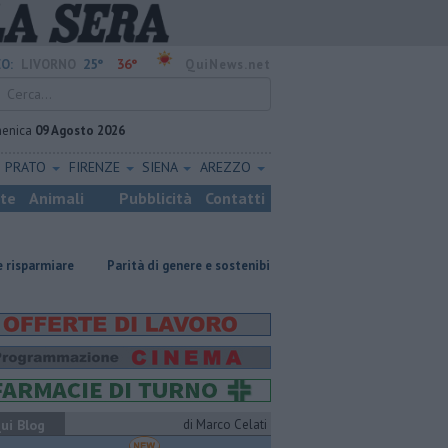
25°
36°
O:
LIVORNO
QuiNews.net
enica
09 Agosto 2026
PRATO
FIRENZE
SIENA
AREZZO
ste
Animali
Pubblicità
Contatti
e
Parità di genere e sostenibilità, premi prorogati
​Tutte le offerte
ui Blog
di Marco Celati