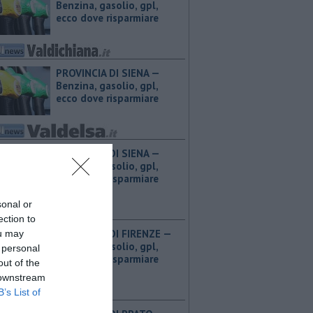
Benzina, gasolio, gpl,
ecco dove risparmiare
PROVINCIA DI SIENA — ​
Benzina, gasolio, gpl,
ecco dove risparmiare
PROVINCIA DI SIENA — ​
Benzina, gasolio, gpl,
ecco dove risparmiare
sonal or
ection to
PROVINCIA DI FIRENZE — ​
ou may
Benzina, gasolio, gpl,
 personal
ecco dove risparmiare
out of the
 downstream
B’s List of