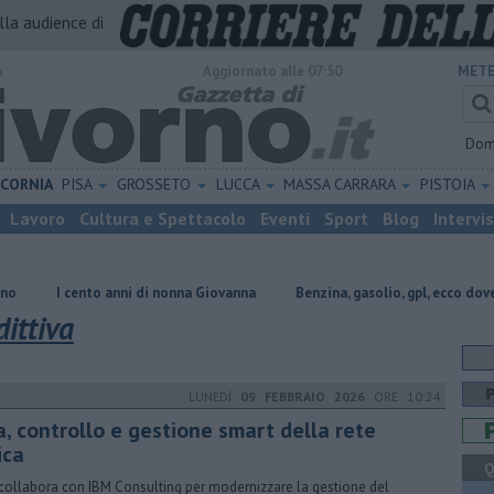
alla audience di
o
Aggiornato alle 07:50
METE
Dom
ICORNIA
PISA
GROSSETO
LUCCA
MASSA CARRARA
PISTOIA
Lavoro
Cultura e Spettacolo
Eventi
Sport
Blog
Intervi
ento anni di nonna Giovanna
​Benzina, gasolio, gpl, ecco dove risparmiar
ittiva
LUNEDÌ
09 FEBBRAIO 2026
ORE 10:24
a, controllo e gestione smart della rete
ica
Q
collabora con IBM Consulting per modernizzare la gestione del