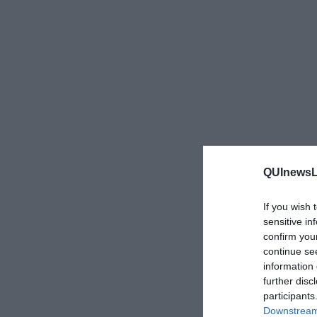
QUInewsLi
If you wish 
sensitive in
confirm you
continue se
information 
further disc
participants
Downstream 