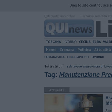
Questo sito contribuisce 
QUI
quotidiano online.
Percorso semplificat
TOSCANA
LIVORNO
CECINA
ELBA
VALD
Home
Cronaca
Politica
Attualità
CAPRAIA ISOLA
COLLESALVETTI
LIVORNO
emi prorogati
​Tutte le offerte di lavoro in provincia di Livorno
Tutti i titoli:
I c
Tag:
Manutenzione Pred
Attualità
As
idr
Asa 