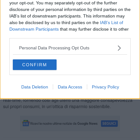
tecnologie all'altezza delle esigenze di gestione della rete. In
your opt-out. You may separately opt-out of the further
questo modo Asa potrà
monitorare e gestire i propri contatori
disclosure of your personal information by third parties on the
smart meter per l’approvvigionamento idrico dei comuni
, in
IAB’s list of downstream participants. This information may
linea con il principio delle smart city e in ottica di sviluppo
also be disclosed by us to third parties on the
IAB’s List of
sostenibile. Inoltre, grazie all’analisi dei dati sarà possibile
attuare
Downstream Participants
that may further disclose it to other
interventi di manutenzione predittiva sulla rete idrica
e,
third parties.
attraverso la raccolta remota della diagnostica e degli allarmi,
anche azioni di manutenzione reattiva. L’obiettivo è ridurre
Personal Data Processing Opt Outs
fenomeni come le perdite d’acqua e garantire l’efficienza dei
dispositivi installati sul campo.
CONFIRM
Data Deletion
Data Access
Privacy Policy
Con la nuova piattaforma si può provvedere anche a una raccolta
automatica e completa delle informazioni di consumo con letture
real-time, fornendo così agli utenti una maggiore consapevolezza
sui propri consumi, in un'ottica di risparmio sostenibile.