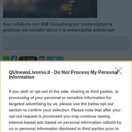
Asa collabora con IBM Consulting per modernizzare la
gestione del servizio idrico e la sostenibilità ambientale
PROVINCIA DI LIVORNO —
Modernizzare la gestione dei propri
QUInewsLivorno.it -
Do Not Process My Personal
servizi, questo l'obiettivo di Asa spa che ha attivato la piattaforma
Information
Beam IoT implementata su AWS e sviluppata in collaborazione con
IBM Consulting presso il Client Innovation Center di IBM a Bari.
If you wish to opt-out of the sale, sharing to third parties, or
Asa spa ha adottato Beam IoT nell'ambito del Piano Nazionale di
processing of your personal or sensitive information for
Ripresa e Resilienza (PNRR) italiano, sostenendo l'impegno del
targeted advertising by us, please use the below opt-out
Paese a
ridurre le perdite di acqua e modernizzare le
section to confirm your selection. Please note that after your
infrastrutture idriche
. In collaborazione con IBM Consulting, Asa
opt-out request is processed you may continue seeing
spa ha mappato le proprie criticità operative, dal monitoraggio
interest-based ads based on personal information utilized by
dell'infrastruttura idrica alla manutenzione in tempo reale, fino alla
us or personal information disclosed to third parties prior to
gestione delle informazioni sui clienti, per selezionare piattaforme e