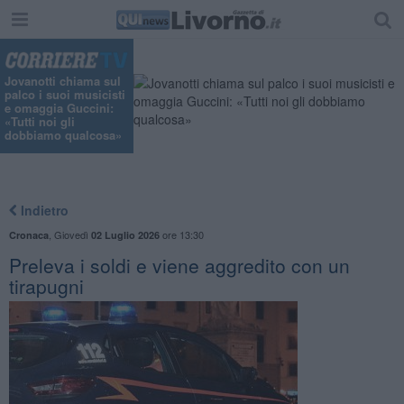
"
Jovanotti chiama sul
palco i suoi musicisti
e omaggia Guccini:
«Tutti noi gli
dobbiamo qualcosa»
Indietro
,
Giovedì
ore 13:30
Cronaca
02 Luglio 2026
Preleva i soldi e viene aggredito con un
tirapugni