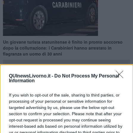
Un giovane turista statunitense è finito in pronto soccorso
dopo la colluttazione: i Carabinieri hanno arrestato in
flagranza un uomo di 30 anni
QUInewsLivorno.it -
Do Not Process My Personal
Information
LIVORNO —
Ha prelevato il denaro, 600 euro, per poi venire
If you wish to opt-out of the sale, sharing to third parties, or
aggredito con l'uso di
un tirapugni
. È quanto sarebbe accaduto
processing of your personal or sensitive information for
nel pomeriggio di ieri, mercoledì 1° Luglio, a Livorno, in pieno
targeted advertising by us, please use the below opt-out
centro città.
section to confirm your selection. Please note that after your
La vittima,
un turista statunitense di 25 anni
, ha infatti ritirato i
opt-out request is processed you may continue seeing
contanti in un bancomat di via Cairoli. Pochi metri dopo, agli scali
interest-based ads based on personal information utilized by
Manzoni, è stato quindi aggredito: addirittura, il malvivente gli
us or personal information disclosed to third parties prior to