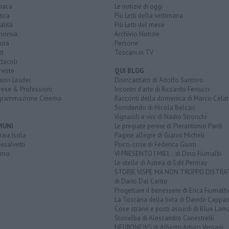
naca
Le notizie di oggi
tica
Più Letti della settimana
alità
Più Letti del mese
nomia
Archivio Notizie
ura
Persone
rt
Toscani in TV
tacoli
rviste
QUI BLOG
nion Leader
Disincantato di Adolfo Santoro
rese & Professioni
Incontri d'arte di Riccardo Ferrucci
grammazione Cinema
Racconti della domenica di Marco Celat
Sorridendo di Nicola Belcari
Vignaioli e vini di Nadio Stronchi
MUNI
Le pregiate penne di Pierantonio Pardi
aia Isola
Pagine allegre di Gianni Micheli
esalvetti
Psico-cose di Federica Giusti
orno
VI PRESENTO I MIEI... di Dino Fiumalbi
Le stelle di Astrea di Edit Permay
STORIE VISPE MA NON TROPPO DISTR
di Dario Dal Canto
Progettare il benessere di Erica Fiumalbi
La Toscana della birra di Davide Cappan
Cose strane e posti assurdi di Blue Lam
Storielba di Alessandro Canestrelli
NEURONEWS di Alberto Arturo Vergani