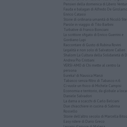
Pensieri della domenica di Libero Ventur
Fauda e balagan di Alfredo De Girolam
Enrico Catassi
Storie di ordinaria umanità di Nicolò Ste
Parole in viaggio di Tito Barbini
Turbative di Franco Bonciani
Lo scrittore sfigato di Enrico Guerrini e
Gordiano Lupi
Raccontare di Gusto di Rubina Rovini
Legalità e non solo di Salvatore Calleri
Shalom La Cultura della Solidarietà di 
Andrea Pio Cristiani
VERSI-AMO di Chi mette al centro la
persona
Eureka! di Nausica Manzi
Tabasco senza filtro di Tabasco n.6
Ci vuole un fisico di Michele Campisi
Economia e territorio, da globale a loca
Daniele Salvadori
La dama a scacchi di Carlo Belciani
Due chiacchiere in cucina di Sabrina
Rossello
Storie dell'altro secolo di Marcella Bito
Easy ridere di Dario Greco
Legami d'amore di Malena ...