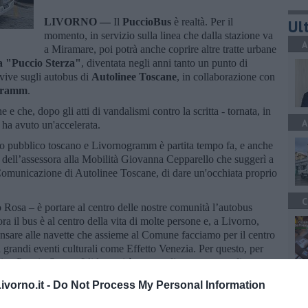
LIVORNO —
Il
PuccioBus
è realtà. Per il
Ult
momento, in servizio sulla linea che dalla stazione va
A
a Miramare, poi potrà anche coprire altre tratte urbane
ta "Puccio Sterza"
, diventata negli anni tanto un punto di
rivive sugli autobus di
Autolinee Toscane
, in collaborazione con
gramm
.
e che, dopo gli atti di vandalismi contro la scritta - tornata, in
A
 ha avuto un'accelerata.
rto pubblico toscano e Livornogramm è partita tempo fa, e anche
ito dell’assessora alla Mobilità Giovanna Cepparello che suggerì a
municazione di Autolinee Toscane, di dare un'occhiata proprio
C
osa – è portare al centro delle nostre comunità l’autobus
ra il bus è al centro della vita di molte persone e, a Livorno,
ensare alle navette che assieme al Comune facciamo per il centro
r i grandi eventi culturali come Effetto Venezia. Per questo, per
itta Puccio Sterza. L’idea poi è stata realizzata e se vogliamo
ramm e a
Giulio Murziani
. E in effetti il retro del bus è anche un
A
vorno.it -
Do Not Process My Personal Information
ve a invitare a usare di più i servizi bus".