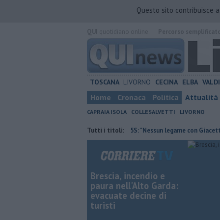
Questo sito contribuisce 
QUI
quotidiano online.
Percorso semplificat
TOSCANA
LIVORNO
CECINA
ELBA
VALD
Home
Cronaca
Politica
Attualità
CAPRAIA ISOLA
COLLESALVETTI
LIVORNO
tura contraria
Retiambiente, M5S: "Nessun legame con Giacetti"
Tutti i titoli:
Brescia, incendio e
paura nell'Alto Garda:
evacuate decine di
turisti