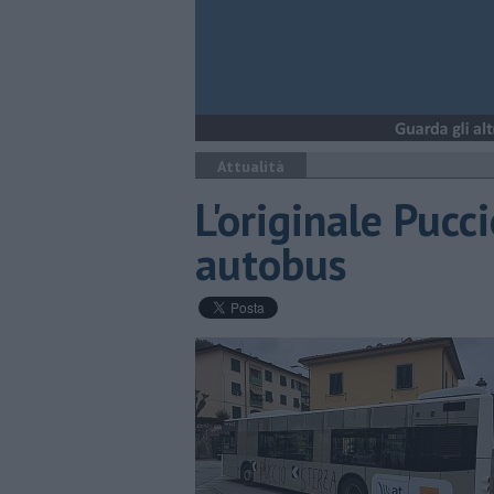
Attualità
L'originale Pucc
autobus