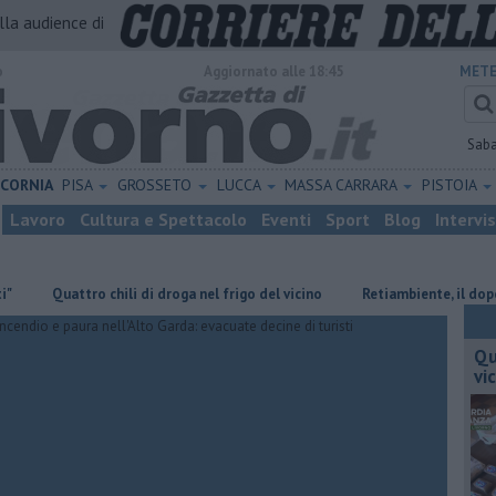
alla audience di
o
Aggiornato alle 18:45
METE
Sab
ICORNIA
PISA
GROSSETO
LUCCA
MASSA CARRARA
PISTOIA
Lavoro
Cultura e Spettacolo
Eventi
Sport
Blog
Intervi
Quattro chili di droga nel frigo del vicino
Retiambiente, il dopo Fortin
Qu
vi