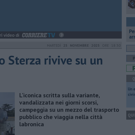
Pe
ar
MARTEDÌ
25 NOVEMBRE 2025
ORE 18:30
io Sterza rivive su un
Q
​Un 
L'iconica scritta sulla variante,
civ
vandalizzata nei giorni scorsi,
campeggia su un mezzo del trasporto
QUI
pubblico che viaggia nella città
labronica