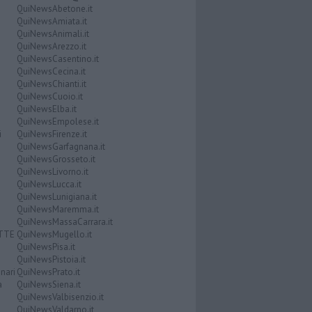
QuiNewsAbetone.it
QuiNewsAmiata.it
QuiNewsAnimali.it
QuiNewsArezzo.it
QuiNewsCasentino.it
QuiNewsCecina.it
QuiNewsChianti.it
QuiNewsCuoio.it
QuiNewsElba.it
QuiNewsEmpolese.it
i
QuiNewsFirenze.it
QuiNewsGarfagnana.it
QuiNewsGrosseto.it
QuiNewsLivorno.it
QuiNewsLucca.it
QuiNewsLunigiana.it
QuiNewsMaremma.it
QuiNewsMassaCarrara.it
ATTE
QuiNewsMugello.it
QuiNewsPisa.it
QuiNewsPistoia.it
nari
QuiNewsPrato.it
a
QuiNewsSiena.it
QuiNewsValbisenzio.it
QuiNewsValdarno.it