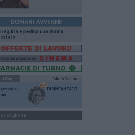
DOMANI AVVENNE
rseguita e pedina una donna,
restato
ui Blog
di Adolfo Santoro
DISINCANTATO
esempio di
ismo
Condoglianze