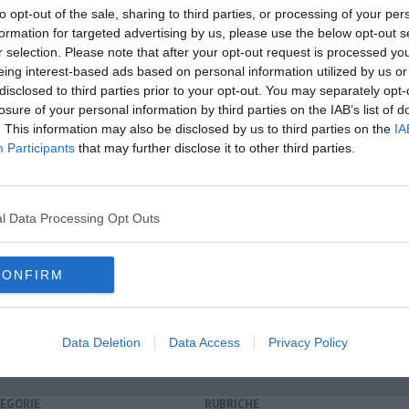
to opt-out of the sale, sharing to third parties, or processing of your per
formation for targeted advertising by us, please use the below opt-out s
r selection. Please note that after your opt-out request is processed y
eing interest-based ads based on personal information utilized by us or
disclosed to third parties prior to your opt-out. You may separately opt-
oscana iscriviti alla
Newsletter QUInews - ToscanaMedia.
losure of your personal information by third parties on the IAB’s list of
amente nella tua casella di posta.
. This information may also be disclosed by us to third parties on the
IA
Participants
that may further disclose it to other third parties.
oscane
l Data Processing Opt Outs
fana - VIDEO
ere
CONFIRM
effetto venezia
Data Deletion
Data Access
Privacy Policy
EGORIE
RUBRICHE