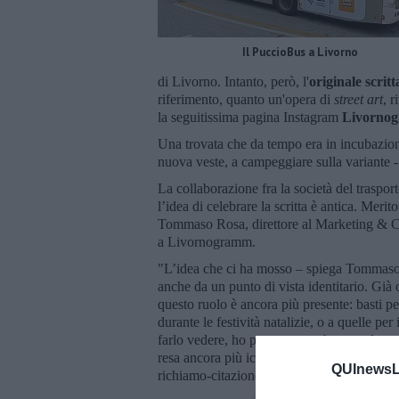
Il PuccioBus a Livorno
di Livorno. Intanto, però, l'
originale scrit
riferimento, quanto un'opera di
street art
, 
la seguitissima pagina Instagram
Livorno
Una trovata che da tempo era in incubazione 
nuova veste, a campeggiare sulla variante -
La collaborazione fra la società del traspo
l’idea di celebrare la scritta è antica. Mer
Tommaso Rosa, direttore al Marketing & Co
a Livornogramm.
"L’idea che ci ha mosso – spiega Tommaso R
anche da un punto di vista identitario. Già o
questo ruolo è ancora più presente: basti p
durante le festività natalizie, o a quelle pe
farlo vedere, ho pensato a un bus con la scr
resa ancora più iconica grazie a Livornog
QUInewsLi
richiamo-citazione di Livornogramm, che ser