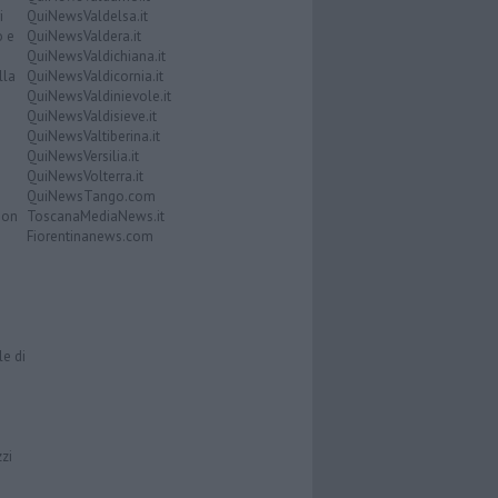
i
QuiNewsValdelsa.it
o e
QuiNewsValdera.it
QuiNewsValdichiana.it
lla
QuiNewsValdicornia.it
QuiNewsValdinievole.it
QuiNewsValdisieve.it
QuiNewsValtiberina.it
QuiNewsVersilia.it
QuiNewsVolterra.it
QuiNewsTango.com
Don
ToscanaMediaNews.it
Fiorentinanews.com
le di
zzi