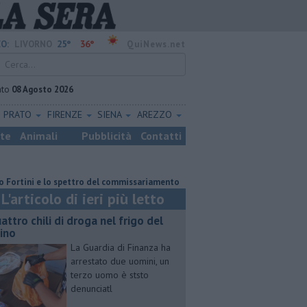
25°
36°
O:
LIVORNO
QuiNews.net
ato
08 Agosto 2026
PRATO
FIRENZE
SIENA
AREZZO
ste
Animali
Pubblicità
Contatti
i e lo spettro del commissariamento
Parco eolico in mare, Confagricolt
L'articolo di ieri più letto
attro chili di droga nel frigo del
cino
La Guardia di Finanza ha
arrestato due uomini, un
terzo uomo è ststo
denunciatl