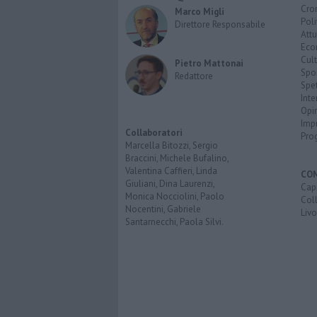
Cro
Marco Migli
Poli
Direttore Responsabile
Attu
Eco
Cult
Pietro Mattonai
Spo
Redattore
Spet
Inte
Opi
Imp
Collaboratori
Pro
Marcella Bitozzi, Sergio
Braccini, Michele Bufalino,
Valentina Caffieri, Linda
CO
Giuliani, Dina Laurenzi,
Capr
Monica Nocciolini, Paolo
Coll
Nocentini, Gabriele
Liv
Santarnecchi, Paola Silvi.