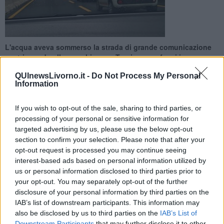
L'acqua aveva sommerso la strada di grande comunicazione
costringendo alla sua chiusura. Treni ancora fermi invece su
una delle linee danneggiate
QUInewsLivorno.it -
Do Not Process My Personal
Information
If you wish to opt-out of the sale, sharing to third parties, or
processing of your personal or sensitive information for
targeted advertising by us, please use the below opt-out
LIVORNO —
E' stata parzialmente riaperta la strada di grande
comunicazione
Firenze-Pisa-Livorno allagata
dall'ondata di
section to confirm your selection. Please note that after your
maltempo dei giorni scorsi.
opt-out request is processed you may continue seeing
interest-based ads based on personal information utilized by
La Fipili è tornata transitabile in direzione mare su entrambe le
us or personal information disclosed to third parties prior to
corsie nel tratto dell'interporto, nel Livornese. Si lavora ancora,
your opt-out. You may separately opt-out of the further
invece, per rendere di nuovo percorribile l'arteria in direzione
disclosure of your personal information by third parties on the
Firenze.
IAB’s list of downstream participants. This information may
also be disclosed by us to third parties on the
IAB’s List of
Downstream Participants
that may further disclose it to other