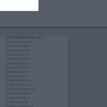
IL NETWORK QuiNews.net
QuiNewsAbetone.it
QuiNewsAmiata.it
QuiNewsAnimali.it
QuiNewsArezzo.it
QuiNewsCasentino.it
QuiNewsCecina.it
QuiNewsChianti.it
QuiNewsCuoio.it
QuiNewsElba.it
i
QuiNewsEmpolese.it
QuiNewsFirenze.it
QuiNewsGarfagnana.it
QuiNewsGrosseto.it
QuiNewsLivorno.it
QuiNewsLucca.it
QuiNewsLunigiana.it