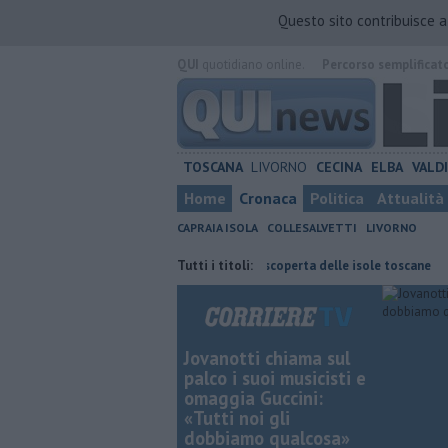
Questo sito contribuisce 
QUI
quotidiano online.
Percorso semplificat
TOSCANA
LIVORNO
CECINA
ELBA
VALD
Home
Cronaca
Politica
Attualità
CAPRAIA ISOLA
COLLESALVETTI
LIVORNO
l cordoglio
Gara podistica alla scoperta delle isole toscane
Tutti i titoli:
Abit
Jovanotti chiama sul
palco i suoi musicisti e
omaggia Guccini:
«Tutti noi gli
dobbiamo qualcosa»