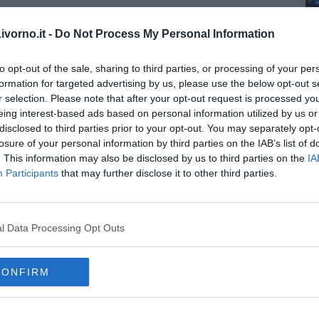
no origine o termine corsa a Grosseto. Il
treno 19424
Orbetello-
vorno.it -
Do Not Process My Personal Information
 per programmare il viaggio attraverso i canali di acquisto, la
ando il call center gratuito 800 89 20 21 o rivolgendosi al
to opt-out of the sale, sharing to third parties, or processing of your per
formation for targeted advertising by us, please use the below opt-out s
r selection. Please note that after your opt-out request is processed y
eing interest-based ads based on personal information utilized by us or
disclosed to third parties prior to your opt-out. You may separately opt-
losure of your personal information by third parties on the IAB’s list of
. This information may also be disclosed by us to third parties on the
IA
oscana iscriviti alla
Newsletter QUInews - ToscanaMedia.
Participants
that may further disclose it to other third parties.
amente nella tua casella di posta.
l Data Processing Opt Outs
ta una bomba d'aereo
CONFIRM
de del condominio
no di guerra