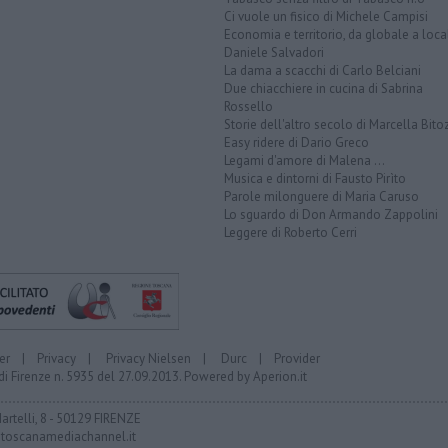
Ci vuole un fisico di Michele Campisi
Economia e territorio, da globale a loca
Daniele Salvadori
La dama a scacchi di Carlo Belciani
Due chiacchiere in cucina di Sabrina
Rossello
Storie dell'altro secolo di Marcella Bito
Easy ridere di Dario Greco
Legami d'amore di Malena ...
Musica e dintorni di Fausto Pirìto
Parole milonguere di Maria Caruso
Lo sguardo di Don Armando Zappolini
Leggere di Roberto Cerri
er
|
Privacy
|
Privacy Nielsen
|
Durc
|
Provider
di Firenze n. 5935 del 27.09.2013. Powered by
Aperion.it
Martelli, 8 - 50129 FIRENZE
toscanamediachannel.it