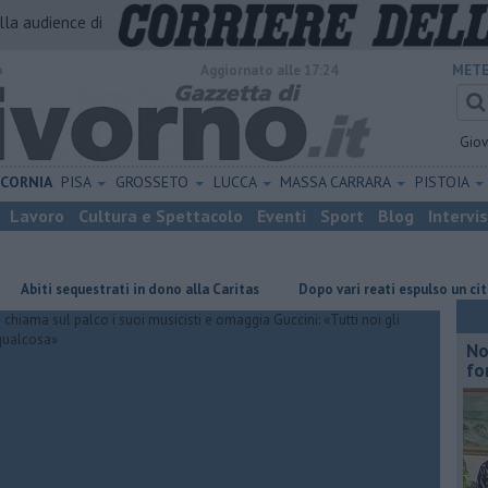
alla audience di
o
Aggiornato alle 17:24
METE
Gio
ICORNIA
PISA
GROSSETO
LUCCA
MASSA CARRARA
PISTOIA
Lavoro
Cultura e Spettacolo
Eventi
Sport
Blog
Intervi
i sequestrati in dono alla Caritas
Dopo vari reati espulso un cittadino 
No
fo