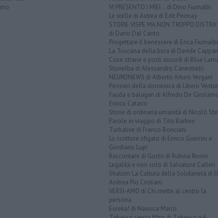
orno
VI PRESENTO I MIEI... di Dino Fiumalbi
Le stelle di Astrea di Edit Permay
STORIE VISPE MA NON TROPPO DISTR
di Dario Dal Canto
Progettare il benessere di Erica Fiumalbi
La Toscana della birra di Davide Cappan
Cose strane e posti assurdi di Blue Lam
Storielba di Alessandro Canestrelli
NEURONEWS di Alberto Arturo Vergani
Pensieri della domenica di Libero Ventur
Fauda e balagan di Alfredo De Girolam
Enrico Catassi
Storie di ordinaria umanità di Nicolò Ste
Parole in viaggio di Tito Barbini
Turbative di Franco Bonciani
Lo scrittore sfigato di Enrico Guerrini e
Gordiano Lupi
Raccontare di Gusto di Rubina Rovini
Legalità e non solo di Salvatore Calleri
Shalom La Cultura della Solidarietà di 
Andrea Pio Cristiani
VERSI-AMO di Chi mette al centro la
persona
Eureka! di Nausica Manzi
Tabasco senza filtro di Tabasco n.6