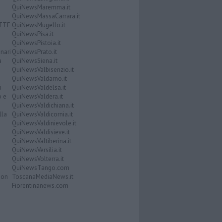
QuiNewsMaremma.it
QuiNewsMassaCarrara.it
ATTE
QuiNewsMugello.it
QuiNewsPisa.it
QuiNewsPistoia.it
nari
QuiNewsPrato.it
a
QuiNewsSiena.it
QuiNewsValbisenzio.it
QuiNewsValdarno.it
i
QuiNewsValdelsa.it
o e
QuiNewsValdera.it
QuiNewsValdichiana.it
lla
QuiNewsValdicornia.it
QuiNewsValdinievole.it
QuiNewsValdisieve.it
QuiNewsValtiberina.it
QuiNewsVersilia.it
QuiNewsVolterra.it
QuiNewsTango.com
Don
ToscanaMediaNews.it
Fiorentinanews.com