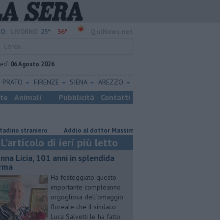
25°
36°
O:
LIVORNO
QuiNews.net
vedì
06 Agosto 2026
PRATO
FIRENZE
SIENA
AREZZO
ste
Animali
Pubblicità
Contatti
straniero
Addio al dottor Massimo Campana, il cordoglio
Gara po
L'articolo di ieri più letto
nna Licia, 101 anni in splendida
rma
Ha festeggiato questo
importante compleanno
orgogliosa dell’omaggio
floreale che il sindaco
Luca Salvetti le ha fatto