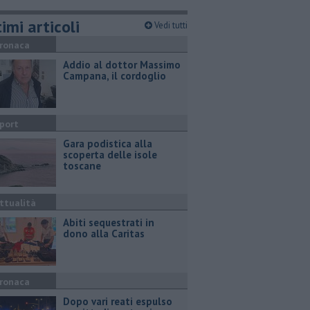
imi articoli
Vedi tutti
ronaca
Addio al dottor Massimo
Campana, il cordoglio
port
Gara podistica alla
scoperta delle isole
toscane
ttualità
Abiti sequestrati in
dono alla Caritas
ronaca
Dopo vari reati espulso