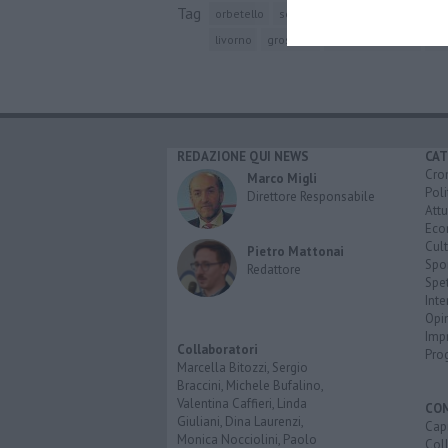
Tag
orbetello
seconda guerra mondiale
fon
livorno
grosseto
stazione termini
int
REDAZIONE QUI NEWS
CAT
Cro
Marco Migli
Poli
Direttore Responsabile
Attu
Eco
Cult
Pietro Mattonai
Spo
Redattore
Spet
Inte
Opi
Imp
Collaboratori
Pro
Marcella Bitozzi, Sergio
Braccini, Michele Bufalino,
Valentina Caffieri, Linda
CO
Giuliani, Dina Laurenzi,
Capr
Monica Nocciolini, Paolo
Coll