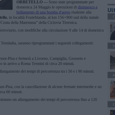
ORBETELLO —
Sono state programmate per
domenica 24 Maggio le operazioni di
disinnesco e
Ult
brillamento di una bomba d'aereo
risalente alla
C
ello
, in località Fonteblanda, al km 156+900 sud della statale
o “Costa della Maremma” della Ciclovia Tirrenica.
 ferroviario, con modifiche alla circolazione 9 alle 14 di domenica
o Trenitalia, saranno riprogrammati i seguenti collegamenti:
S
renze-Pisa e fermerà a Livorno, Campiglia, Grosseto e
cipo in arrivo a Roma Termini di circa 20 minuti.
allungamento dei tempi di percorrenza tra i 50 e i 90 minuti.
A
nze-Pisa, con la cancellazione di alcune fermate intermedie e un
rca 60 minuti.
iranno un allungamento dei tempi di percorrenza fino a 120
C