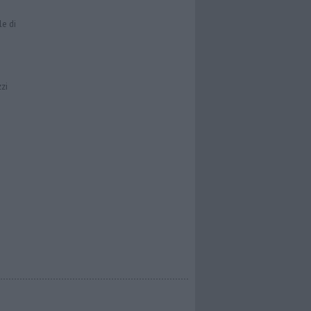
le di
zzi