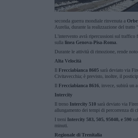
seconda guerra mondiale rinvenuta a
Orbet
Aurelia, durante la realizzazione del tratt
L'intervento avrà ripercussioni sul traffico
sulla
linea Genova-Pisa-Roma
.
Durante le attività di rimozione, rende not
Alta Velocità
Il
Frecciabianca 8605
sarà deviato via Fi
Civitavecchia; è previsto, inoltre, il posti
Il
Frecciabianca 8616
, invece, subirà un 
Intercity
Il treno
Intercity 510
sarà deviato via Fire
allungamento dei tempi di percorrenza di ci
I treni
Intercity 583, 505, 95040, e 590
sub
minuti.
Regionale di Trenitalia