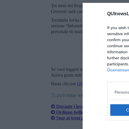
Tre treni del Regionale di Trenitalia avran
Grosseto sarà cancellato.
QUInewsLi
Trenitalia invita i viaggiatori ad informarsi
sezione “Infomobilità” su sito e App, chiam
If you wish 
personale di stazione.
sensitive in
confirm you
continue se
information 
further disc
participants
Se vuoi leggere le notizie principali della T
Downstream 
Arriva gratis tutti i giorni alle 20:00 dirett
Basta cliccare
QUI
Persona
Ti potrebbe interessare anche:
Durante i lavori per la ciclovia spun
Ordigno bellico spunta nell'area ver
Stop ai treni per rimuovere un ordig