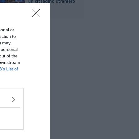
un cittadino straniero
sonal or
ection to
ou may
 personal
out of the
 downstream
B’s List of