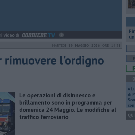
Fi
un
MARTEDÌ
19 MAGGIO 2026
ORE 14:31
r rimuovere l'ordigno
Q
A L
Le operazioni di disinnesco e
di 
Scar
brillamento sono in programma per
con 
domenica 24 Maggio. Le modifiche al
QUI
traffico ferroviario