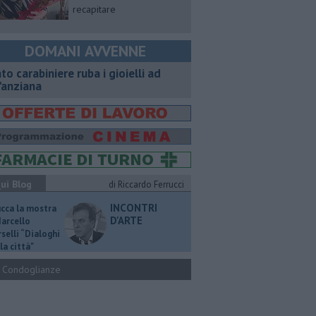
recapitare
DOMANI AVVENNE
nto carabiniere ruba i gioielli ad
'anziana
ui Blog
di Riccardo Ferrucci
INCONTRI
ucca la mostra
D'ARTE
Marcello
selli “Dialoghi
la città"
Condoglianze