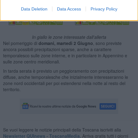
Data Deletion
Data Access
Privacy Policy
In giallo le zone interessate dall'allerta
Nel pomeriggio di
domani, martedì 2 Giugno
, sono previste
ancora possibili precipitazioni sparse, anche a carattere
temporalesco sulle zone interne, e in particolare in Appennino e
sulle zone centro meridionali.
In tarda serata è previsto un peggioramento con precipitazioni
diffuse, anche temporalesche che inizialmente interesseranno le
zone nord occidentali per poi estendersi nella notte al resto del
territorio.
Se vuoi leggere le notizie principali della Toscana iscriviti alla
Newsletter QUInews - ToscanaMedia.
Arriva gratis tutti i giorni