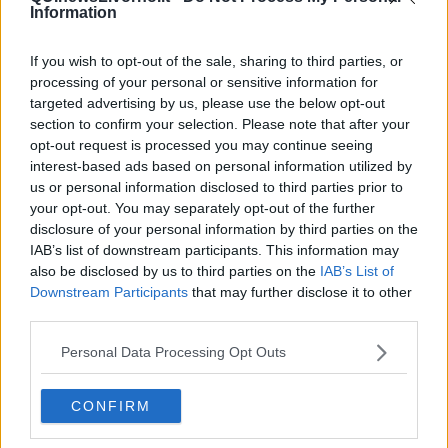
Information
A causare condizioni di stabilità è il transito una
rapida
If you wish to opt-out of the sale, sharing to third parties, or
perturbazione
con possibili temporali nelle zone interne e con
processing of your personal or sensitive information for
possibili precipitazioni sparse, anche temporalesche, sulle zone
targeted advertising by us, please use the below opt-out
interne e in particolare in Appennino e sulle zone centro-
section to confirm your selection. Please note that after your
meridionali.
opt-out request is processed you may continue seeing
interest-based ads based on personal information utilized by
us or personal information disclosed to third parties prior to
your opt-out. You may separately opt-out of the further
disclosure of your personal information by third parties on the
IAB’s list of downstream participants. This information may
also be disclosed by us to third parties on the
IAB’s List of
Downstream Participants
that may further disclose it to other
third parties.
Personal Data Processing Opt Outs
CONFIRM