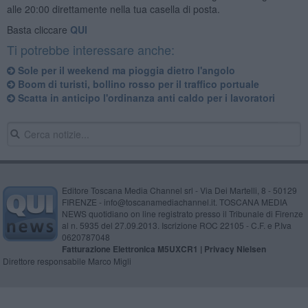
alle 20:00 direttamente nella tua casella di posta.
Basta cliccare
QUI
Ti potrebbe interessare anche:
Sole per il weekend ma pioggia dietro l'angolo
Boom di turisti, bollino rosso per il traffico portuale
Scatta in anticipo l'ordinanza anti caldo per i lavoratori
Editore Toscana Media Channel srl - Via Dei Martelli, 8 - 50129
FIRENZE - info@toscanamediachannel.it. TOSCANA MEDIA
NEWS quotidiano on line registrato presso il Tribunale di Firenze
al n. 5935 del 27.09.2013. Iscrizione ROC 22105 - C.F. e P.Iva
0620787048
Fatturazione Elettronica M5UXCR1 |
Privacy Nielsen
Direttore responsabile Marco Migli
Powered by
Aperion.it