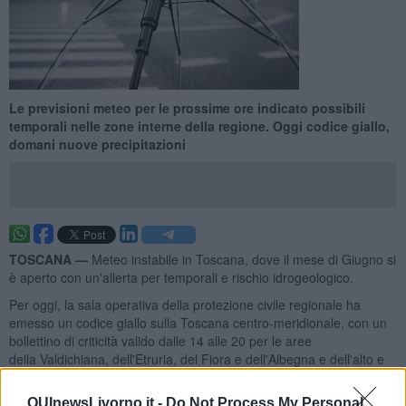
Le previsioni meteo per le prossime ore indicato possibili
temporali nelle zone interne della regione. Oggi codice giallo,
domani nuove precipitazioni
TOSCANA —
Meteo instabile in Toscana, dove il mese di Giugno si
è aperto con un'allerta per temporali e rischio idrogeologico.
Per oggi, la sala operativa della protezione civile regionale ha
emesso un codice giallo sulla Toscana centro-meridionale, con un
bollettino di criticità valido dalle 14 alle 20 per le aree
della Valdichiana, dell'Etruria, del Fiora e dell'Albegna e dell'alto e
medio Ombrone Grossetano.
QUInewsLivorno.it -
Do Not Process My Personal