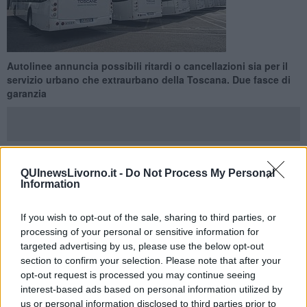
Autolinee annuncia possibili ritardi o cancellazioni sia per il
servizio urbano che extraurbano della Toscana. Due fasce di
garanzia
QUInewsLivorno.it -
Do Not Process My Personal
TOSCANA —
Per venerdì
29 Maggio è stato indetto
uno
Information
sciopero nazionale di 24 ore di tutte le categorie pubbliche e
private, che coinvolgerà anche il trasporto pubblico locale con
If you wish to opt-out of the sale, sharing to third parties, or
l'adesione di Cub Trasporti.
processing of your personal or sensitive information for
Autolinee toscane annuncia possibili ritardi o cancellazioni di corse
targeted advertising by us, please use the below opt-out
nel servizio urbano ed extraurbano di tutta la toscana ma informa
section to confirm your selection. Please note that after your
che il servizio sarà comunque garantito in due fasce orarie,
tra le
opt-out request is processed you may continue seeing
4,15 e le 8,14 e tra le 12,30 e le 14,29.
interest-based ads based on personal information utilized by
us or personal information disclosed to third parties prior to