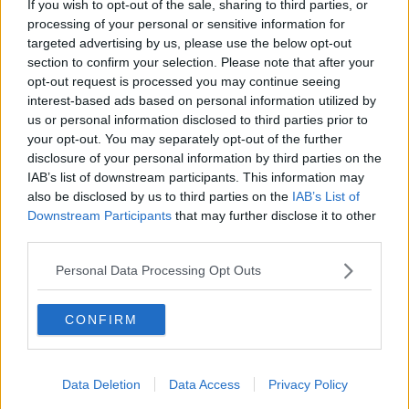
All'Ipercoop livornese vince la Usb
If you wish to opt-out of the sale, sharing to third parties, or
processing of your personal or sensitive information for
targeted advertising by us, please use the below opt-out
Ipercoop licenzia delegata Usb, sit-in di protesta
section to confirm your selection. Please note that after your
opt-out request is processed you may continue seeing
Sciopero, non garantiti i servizi di Asa
interest-based ads based on personal information utilized by
us or personal information disclosed to third parties prior to
"Contratto non rinnovato all'eroe dello scuolabus"
your opt-out. You may separately opt-out of the further
disclosure of your personal information by third parties on the
Licenziamenti in Avr, proclamato lo sciopero
IAB’s list of downstream participants. This information may
also be disclosed by us to third parties on the
IAB’s List of
"No al transito di armi dal porto"
Downstream Participants
that may further disclose it to other
third parties.
Lavoro e pensioni, protesta sul tetto nell'Inps
Personal Data Processing Opt Outs
Scuola, docenti e famiglie protestano
CONFIRM
Sostegno dei portuali alla Global Sumud Flotilla
In arrivo uno sciopero dei bus
Data Deletion
Data Access
Privacy Policy
Faldo, Usb contro i licenziamenti