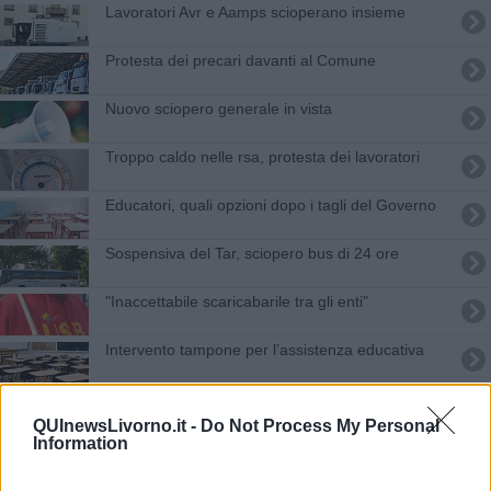
Lavoratori Avr e Aamps scioperano insieme
Protesta dei precari davanti al Comune
Nuovo sciopero generale in vista
Troppo caldo nelle rsa, protesta dei lavoratori
Educatori, quali opzioni dopo i tagli del Governo
Sospensiva del Tar, sciopero bus di 24 ore
"Inaccettabile scaricabarile tra gli enti"
Intervento tampone per l’assistenza educativa
Bus, in arrivo uno sciopero di 8 ore
QUInewsLivorno.it -
Do Not Process My Personal
Information
Sciopero, possibili disagi in Comune