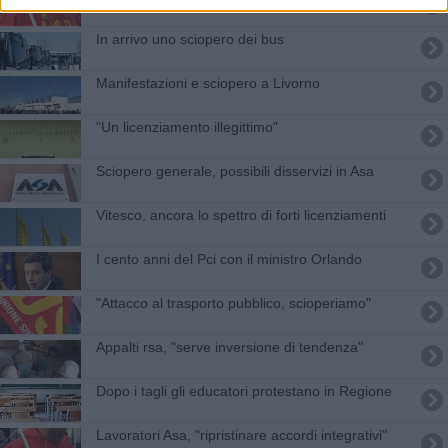
In arrivo uno sciopero dei bus
Manifestazioni e sciopero a Livorno
"Un licenziamento illegittimo"
Sciopero generale, possibili disservizi in Asa
Vitesco, ancora lo spettro di forti licenziamenti
I cento anni del Pci con il ministro Orlando
"Attacco al trasporto pubblico, scioperiamo"
Appalti rsa, "serve inversione di tendenza"
Dopo i tagli gli educatori protestano in Regione
Lavoratori Asa, "ripristinare accordi integrativi"