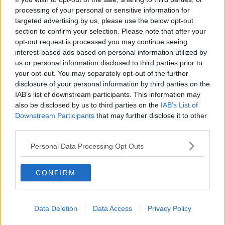
processing of your personal or sensitive information for
L'allerta, che scatterà alle 22 di oggi per cessare alle 12 di domani,
targeted advertising by us, please use the below opt-out
mercoledì 3 Giugno, interesserà parte del territorio regionale.
section to confirm your selection. Please note that after your
opt-out request is processed you may continue seeing
interest-based ads based on personal information utilized by
us or personal information disclosed to third parties prior to
your opt-out. You may separately opt-out of the further
disclosure of your personal information by third parties on the
IAB’s list of downstream participants. This information may
also be disclosed by us to third parties on the
IAB’s List of
Downstream Participants
that may further disclose it to other
third parties.
Personal Data Processing Opt Outs
CONFIRM
Data Deletion
Data Access
Privacy Policy
In giallo le zone interessate dall'allerta
Le previsioni meteorologiche indicano infatti l'arrivo di precipitazioni