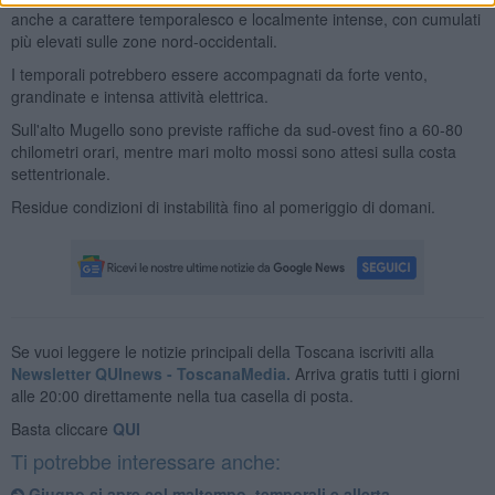
anche a carattere temporalesco e localmente intense, con cumulati
più elevati sulle zone nord-occidentali.
I temporali potrebbero essere accompagnati da forte vento,
grandinate e intensa attività elettrica.
Sull'alto Mugello sono previste raffiche da sud-ovest fino a 60-80
chilometri orari, mentre mari molto mossi sono attesi sulla costa
settentrionale.
Residue condizioni di instabilità fino al pomeriggio di domani.
Se vuoi leggere le notizie principali della Toscana iscriviti alla
Newsletter QUInews - ToscanaMedia.
Arriva gratis tutti i giorni
alle 20:00 direttamente nella tua casella di posta.
Basta cliccare
QUI
Ti potrebbe interessare anche:
Giugno si apre col maltempo, temporali e allerta