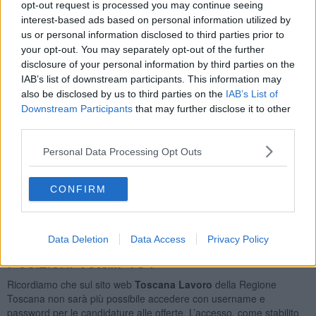
opt-out request is processed you may continue seeing
Operai Addetti Ai Servizi di Igiene e Pulizia
42
interest-based ads based on personal information utilized by
Educatori Professionali
9
us or personal information disclosed to third parties prior to
Addetti Alla Gestione Dei Magazzini e Professioni
your opt-out. You may separately opt-out of the further
Assimilate
7
disclosure of your personal information by third parties on the
Commessi Delle Vendite al Minuto
7
IAB’s list of downstream participants. This information may
Orario Lavoro
also be disclosed by us to third parties on the
IAB’s List of
Downstream Participants
that may further disclose it to other
Full Time
115
third parties.
Part Time
74
Lavoro a Turni
21
Personal Data Processing Opt Outs
Tipologia Contratto
CONFIRM
Lavoro a Tempo Determinato
162
Lavoro a Tempo Indeterminato
22
Tirocinio
19
Data Deletion
Data Access
Privacy Policy
Posizioni Totali: 184
Ricordiamo che sul sito web
Toscana Lavoro
della Regione
Toscana non sarà più possibile accedere con username e
password per le candidature alle offerte. L’accesso, come stabilito