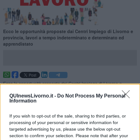
Ecco le opportunità proposte dai Centri Impiego di Livorno e
provincia, lavori a tempo indeterminato e determinato ed
apprendistato
Ecco le opportunità proposte dai Centri Impiego di Livorno e
provincia per la settimana 26 del 2026 (dal 28 June 2026 al 04 July
2026), lavori a tempo indeterminato e determinato ed
QUInewsLivorno.it -
Do Not Process My Personal
Information
apprendistato.
Per vedere tutte le offerte di lavoro
CLICCA QUI
If you wish to opt-out of the sale, sharing to third parties, or
Questa settimana:
processing of your personal or sensitive information for
targeted advertising by us, please use the below opt-out
I lavori più richiesti
section to confirm your selection. Please note that after your