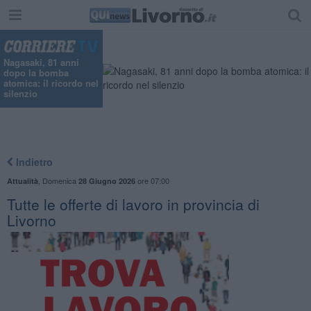
Nagasaki, 81 anni
dopo la bomba
atomica: il ricordo nel
silenzio
Indietro
,
Domenica
ore 07:00
Attualità
28 Giugno 2026
​Tutte le offerte di lavoro in provincia di
Livorno