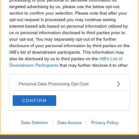
operativa di Otorinolaringoiatria dell'ospedale di Livorno, dove negli
targeted advertising by us, please use the below opt-out
ultimi sette anni ha ricoperto il ruolo di direttore facente funzione.
section to confirm your selection. Please note that after your
Nel corso della sua attività professionale ha maturato
opt-out request is processed you may continue seeing
un'esperienza trentennale nella chirurgia oncologica del distretto
interest-based ads based on personal information utilized by
testa-collo, con particolare riferimento al trattamento delle
us or personal information disclosed to third parties prior to
neoplasie della laringe e delle ghiandole salivari. Ha inoltre
your opt-out. You may separately opt-out of the further
sviluppato una consolidata competenza nella chirurgia nasale
disclosure of your personal information by third parties on the
funzionale e ricostruttiva post-traumatica e nella dermatochirurgia
IAB’s list of downstream participants. This information may
per le neoplasie cutanee del distretto facciale, con particolare
also be disclosed by us to third parties on the
IAB’s List of
attenzione alle tecniche di ricostruzione plastica.
Downstream Participants
that may further disclose it to other
third parties.
Personal Data Processing Opt Outs
"Sono felice ed orgoglioso di poter proseguire nel percorso di
realizzazione e completamento dei progetti portati avanti in questi
anni – commenta Fusari – nell'ottica di una crescente innovazione
CONFIRM
tecnologica, della riduzione delle liste di attesa per visite ed
interventi, della standardizzazione di percorsi specifici dedicati per
patologia, allo scopo di migliorare ulteriormente la qualità e
Data Deletion
Data Access
Privacy Policy
l'appropriatezza delle prestazioni. Un ringraziamento particolare va
alla mia équipe che mi ha supportato in tutti questi anni".