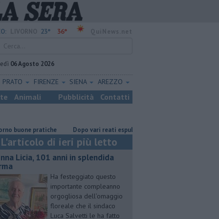
23°
36°
O:
LIVORNO
QuiNews.net
vedì
06 Agosto 2026
PRATO
FIRENZE
SIENA
AREZZO
ste
Animali
Pubblicità
Contatti
e pratiche
Dopo vari reati espulso un cittadino straniero
Nonna Li
L'articolo di ieri più letto
nna Licia, 101 anni in splendida
rma
Ha festeggiato questo
importante compleanno
orgogliosa dell’omaggio
floreale che il sindaco
Luca Salvetti le ha fatto