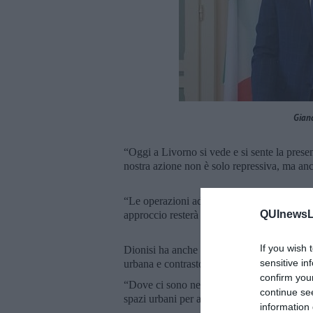
Gianc
“Oggi a Livorno si vede e si sente la presen
nostra azione non è solo repressiva, ma anch
“Le operazioni ad alto impatto continuerann
QUInewsLi
approccio resterà strutturale, costante, per
If you wish 
Dionisi ha anche sottolineato l’importanza 
sensitive in
urbana e contrasto alla microcriminalità.
confirm you
“Dove ci sono negozi aperti, c’è vita, c’è s
continue se
spazi urbani per aiutare a renderli più sicuri
information 