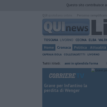
Questo sito contribuisce 
QUI
quotidiano online.
Percorso semplificat
TOSCANA
LIVORNO
CECINA
ELBA
VALD
Home
Cronaca
Politica
Attualità
CAPRAIA ISOLA
COLLESALVETTI
LIVORNO
ino straniero
Nonna Licia, 101 anni in splendida forma
Tutti i titoli:
Ecco quali
Grave per Infantino la
perdita di Wenger