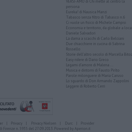
VERSI-AMO di Chi mette al centro la
persona
Eureka! di Nausica Manzi
Tabasco senza filtro di Tabasco n.6
Ci vuole un fisico di Michele Campisi
Economia e territorio, da globale a loca
Daniele Salvadori
La dama a scacchi di Carlo Belciani
Due chiacchiere in cucina di Sabrina
Rossello
Storie dell'altro secolo di Marcella Bito
Easy ridere di Dario Greco
Legami d'amore di Malena ...
Musica e dintorni di Fausto Pirìto
Parole milonguere di Maria Caruso
Lo sguardo di Don Armando Zappolini
Leggere di Roberto Cerri
er
|
Privacy
|
Privacy Nielsen
|
Durc
|
Provider
di Firenze n. 5935 del 27.09.2013. Powered by
Aperion.it