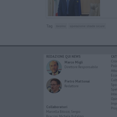
Tag
livorno
operazione strade sicure
REDAZIONE QUI NEWS
CAT
Cro
Marco Migli
Poli
Direttore Responsabile
Attu
Eco
Cult
Pietro Mattonai
Spo
Redattore
Spet
Inte
Opi
Imp
Collaboratori
Pro
Marcella Bitozzi, Sergio
Braccini, Michele Bufalino,