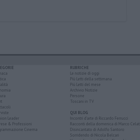
EGORIE
RUBRICHE
naca
Le notizie di oggi
tica
Più Letti della settimana
alità
Più Letti del mese
nomia
Archivio Notizie
ura
Persone
rt
Toscani in TV
tacoli
rviste
QUI BLOG
nion Leader
Incontri d'arte di Riccardo Ferrucci
rese & Professioni
Racconti della domenica di Marco Celat
grammazione Cinema
Disincantato di Adolfo Santoro
Sorridendo di Nicola Belcari