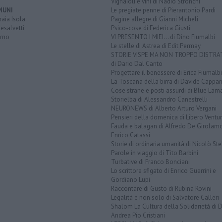
Vignaioli e vini di Nadio Stronchi
MUNI
Le pregiate penne di Pierantonio Pardi
aia Isola
Pagine allegre di Gianni Micheli
esalvetti
Psico-cose di Federica Giusti
orno
VI PRESENTO I MIEI... di Dino Fiumalbi
Le stelle di Astrea di Edit Permay
STORIE VISPE MA NON TROPPO DISTR
di Dario Dal Canto
Progettare il benessere di Erica Fiumalbi
La Toscana della birra di Davide Cappan
Cose strane e posti assurdi di Blue Lam
Storielba di Alessandro Canestrelli
NEURONEWS di Alberto Arturo Vergani
Pensieri della domenica di Libero Ventur
Fauda e balagan di Alfredo De Girolam
Enrico Catassi
Storie di ordinaria umanità di Nicolò Ste
Parole in viaggio di Tito Barbini
Turbative di Franco Bonciani
Lo scrittore sfigato di Enrico Guerrini e
Gordiano Lupi
Raccontare di Gusto di Rubina Rovini
Legalità e non solo di Salvatore Calleri
Shalom La Cultura della Solidarietà di 
Andrea Pio Cristiani