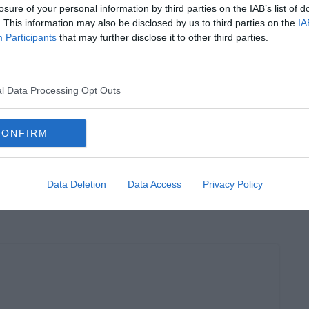
losure of your personal information by third parties on the IAB’s list of
. This information may also be disclosed by us to third parties on the
IA
Participants
that may further disclose it to other third parties.
oscana iscriviti alla
Newsletter QUInews - ToscanaMedia.
amente nella tua casella di posta.
l Data Processing Opt Outs
CONFIRM
enunce
e
Data Deletion
Data Access
Privacy Policy
eati"