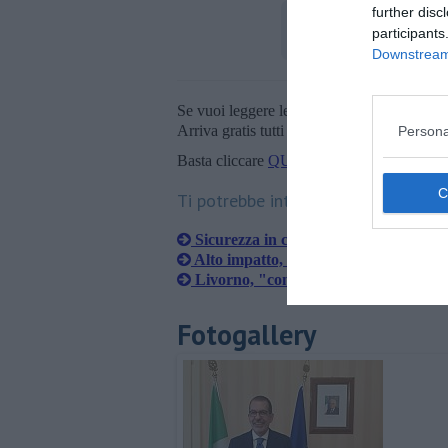
further disc
participants
Downstream 
Se vuoi leggere le notizie principali della T
Arriva gratis tutti i giorni alle 20:00 dirett
Persona
Basta cliccare
QUI
Ti potrebbe interessare anche:
Sicurezza in città, un arresto e sei d
Alto impatto, i numeri della task forc
Livorno, "controlli efficaci contro i r
Fotogallery