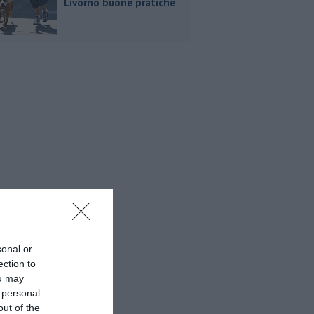
Livorno buone pratiche
sonal or
ection to
ou may
 personal
out of the