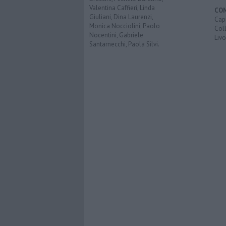
Valentina Caffieri, Linda
CO
Giuliani, Dina Laurenzi,
Capr
Monica Nocciolini, Paolo
Coll
Nocentini, Gabriele
Liv
Santarnecchi, Paola Silvi.