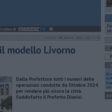
Fi
un
MARTEDÌ
08 APRILE 2025
ORE 11:08
"il modello Livorno
Q
A L
Dalla Prefettura tutti i numeri delle
di 
Scar
operazioni condotte da Ottobre 2024
con 
per rendere più sicura la città.
QUI
Soddisfatto il Prefetto Dionisi