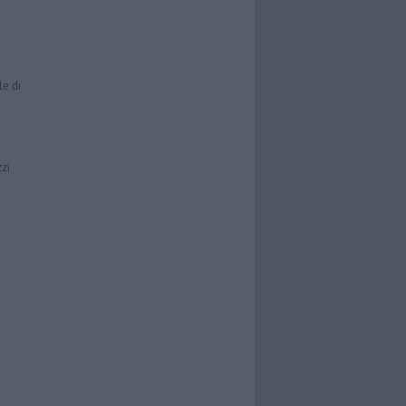
le di
zzi