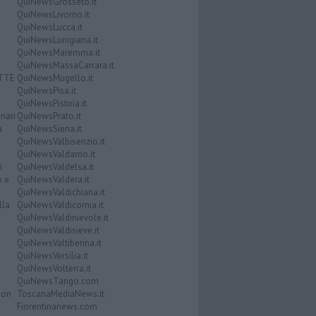
QuiNewsGrosseto.it
QuiNewsLivorno.it
QuiNewsLucca.it
QuiNewsLunigiana.it
QuiNewsMaremma.it
QuiNewsMassaCarrara.it
ATTE
QuiNewsMugello.it
QuiNewsPisa.it
QuiNewsPistoia.it
nari
QuiNewsPrato.it
a
QuiNewsSiena.it
QuiNewsValbisenzio.it
QuiNewsValdarno.it
i
QuiNewsValdelsa.it
o e
QuiNewsValdera.it
QuiNewsValdichiana.it
lla
QuiNewsValdicornia.it
QuiNewsValdinievole.it
QuiNewsValdisieve.it
QuiNewsValtiberina.it
QuiNewsVersilia.it
QuiNewsVolterra.it
QuiNewsTango.com
Don
ToscanaMediaNews.it
Fiorentinanews.com