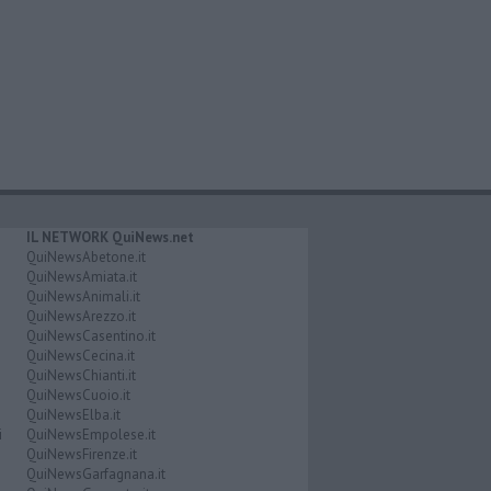
IL NETWORK QuiNews.net
QuiNewsAbetone.it
QuiNewsAmiata.it
QuiNewsAnimali.it
QuiNewsArezzo.it
QuiNewsCasentino.it
QuiNewsCecina.it
QuiNewsChianti.it
QuiNewsCuoio.it
QuiNewsElba.it
i
QuiNewsEmpolese.it
QuiNewsFirenze.it
QuiNewsGarfagnana.it