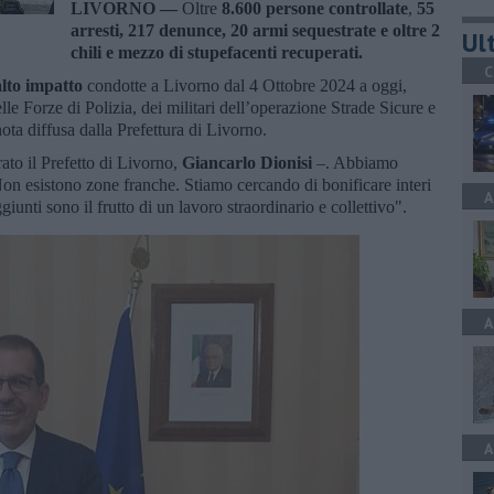
LIVORNO —
Oltre
8.600 persone controllate
,
55
arresti, 217 denunce, 20 armi sequestrate e oltre 2
Ult
chili e mezzo di stupefacenti recuperati.
C
alto impatto
condotte a Livorno dal 4 Ottobre 2024 a oggi,
lle Forze di Polizia, dei militari dell’operazione Strade Sicure e
ota diffusa dalla Prefettura di Livorno.
ato il Prefetto di Livorno,
Giancarlo Dionisi
–. Abbiamo
 Non esistono zone franche. Stiamo cercando di bonificare interi
A
aggiunti sono il frutto di un lavoro straordinario e collettivo".
A
A