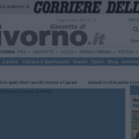
alla audience di
o
Aggiornato alle 01:55
METE
Gio
ICORNIA
PISA
GROSSETO
LUCCA
MASSA CARRARA
PISTOIA
Lavoro
Cultura e Spettacolo
Eventi
Sport
Blog
Intervi
 rifiuti raccolti intorno a Capraia
Animali in città, anche a Livorno buon
No
fo