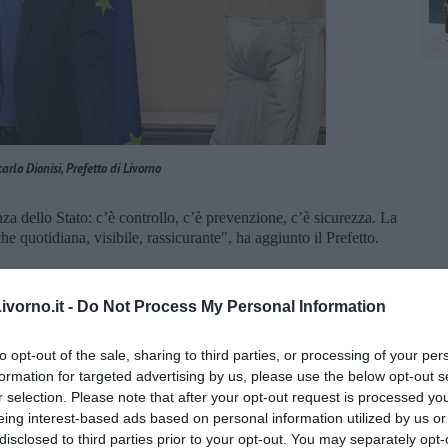
arlo Dionisi, Prefetto di Livorno
za dello Stato: c’è controllo, c’è prevenzione, c’è sicurezza. La
e quotidiana, visibile, rassicurante", ha aggiunto il Prefetto.
o senza soluzione di continuità. - ha proseguito - Questo
vorno.it -
Do Not Process My Personal Information
ché ha dimostrato di funzionare.”
to opt-out of the sale, sharing to third parties, or processing of your per
del commercio di vicinato come elemento centrale di vivibilità
formation for targeted advertising by us, please use the below opt-out s
r selection. Please note that after your opt-out request is processed y
icurezza. Serve che l’imprenditoria sana torni a occupare gli
eing interest-based ads based on personal information utilized by us or
", ha concluso il Prefetto.
disclosed to third parties prior to your opt-out. You may separately opt-