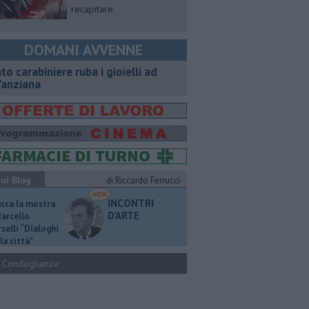
recapitare
DOMANI AVVENNE
nto carabiniere ruba i gioielli ad
'anziana
ui Blog
di Riccardo Ferrucci
INCONTRI
ucca la mostra
D'ARTE
Marcello
selli “Dialoghi
la città"
Condoglianze