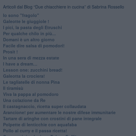
Articoli dal Blog “Due chiacchiere in cucina” di Sabrina Rossello
Io sono "fragolo"
Galeotte le giuggiole !
I pici, la pasta degli Etruschi
Per qualche chilo in più...
Domani è un altro giorno
​Facile dire salsa di pomodori!
Prosit !
​In una sera di mezza estate
I have a dream…
​Lesson one: zucchini bread!
Galeotta la crociera!
Le tagliatelle di nonna Pina
Il tiramisù
Viva la pappa al pomodoro
Una colazione da Re
Il castagnaccio, ricetta super collaudata
​Arancione! per aumentare le nostre difese immunitarie
Tartare di aringhe con crostini di pane integrale
Polpette di lenticchie con aquafaba
​Pollo al curry e il passa ricetta!