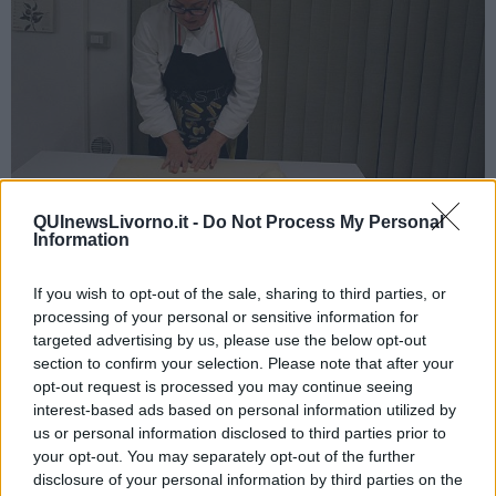
QUInewsLivorno.it -
Do Not Process My Personal
Information
If you wish to opt-out of the sale, sharing to third parties, or
PICI ALL’ AGLIONE (in bianco)
processing of your personal or sensitive information for
Ingredienti per i pici:
targeted advertising by us, please use the below opt-out
section to confirm your selection. Please note that after your
opt-out request is processed you may continue seeing
interest-based ads based on personal information utilized by
1 kg di farina di tipo 0
us or personal information disclosed to third parties prior to
½ litro di acqua
your opt-out. You may separately opt-out of the further
1 cucchiaio di olio e un pizzico di sale
disclosure of your personal information by third parties on the