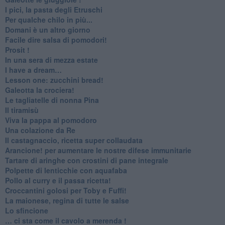
I pici, la pasta degli Etruschi
Per qualche chilo in più...
Domani è un altro giorno
​Facile dire salsa di pomodori!
Prosit !
​In una sera di mezza estate
I have a dream…
​Lesson one: zucchini bread!
Galeotta la crociera!
Le tagliatelle di nonna Pina
Il tiramisù
Viva la pappa al pomodoro
Una colazione da Re
Il castagnaccio, ricetta super collaudata
​Arancione! per aumentare le nostre difese immunitarie
Tartare di aringhe con crostini di pane integrale
Polpette di lenticchie con aquafaba
​Pollo al curry e il passa ricetta!
Croccantini golosi per Toby e Fuffi!
La maionese, regina di tutte le salse
Lo sfincione
​… ci sta come il cavolo a merenda !