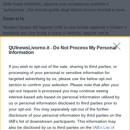
delle fruste elettriche, assume una consistenza morbida e
“schiumosa” che ricorda quella degli albumi d’uovo montati a neve.
Come si fa
Versare l’acqua del legume cotto in una ciotola capiente e iniziare a
montarla con una frusta a mano o elettrica, oppure con la
planetaria o con un robot da cucina, fino a quando diventerà una
spuma bella soda e soprattutto ferma. A seconda dello strumento
QUInewsLivorno.it -
Do Not Process My Personal
utilizzato ci vorranno dai 2 ai 5 minuti circa.
Information
Ingredienti per le polpette per 4 persone
If you wish to opt-out of the sale, sharing to third parties, or
200 g di lenticchie
processing of your personal or sensitive information for
1 cucchiaio di semi di lino
1 tazza di aquafaba montata a neve (o quanto basta per
targeted advertising by us, please use the below opt-out
rendere l’impasto elastico)
section to confirm your selection. Please note that after your
1 spicchio di aglio
opt-out request is processed you may continue seeing
20 gr di pane integrale grattato
interest-based ads based on personal information utilized by
1/2 bicchiere di acqua
us or personal information disclosed to third parties prior to
1 scalogno
your opt-out. You may separately opt-out of the further
20 gr di olio di oliva evo (circa 2 cucchiai da minestra)
disclosure of your personal information by third parties on the
Sale e peperoncino
IAB’s list of downstream participants. This information may
also be disclosed by us to third parties on the
IAB’s List of
Preparazione