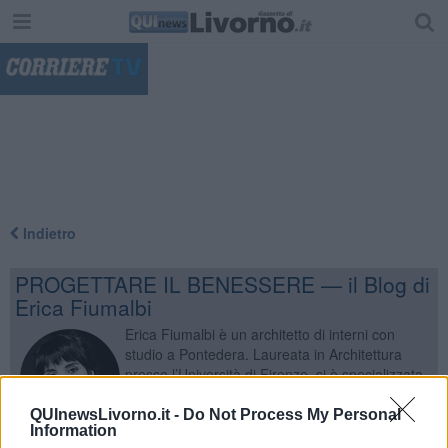
"
Indietro
PROGETTARE IL BENESSERE — il Blog di
Erica Fiumalbi
Erica Fiumalbi è un architetto di interni con
studio a Pontedera. Laureata in Architettura
presso l’Università di Firenze, si è specializzata
in Progettazione Bioclimatica e Biophilic
Design, concentrandosi sul comfort indoor e il
QUInewsLivorno.it -
Do Not Process My Personal
Information
benessere per gli spazi di vita e di lavoro. Ha