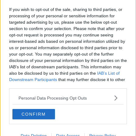
lavorato sia in Italia che all'estero, sviluppando una passione
per la composizione dello spazio e lo studio del colore. Non
If you wish to opt-out of the sale, sharing to third parties, or
ama incasellarsi in uno stile architettonico canonico puro, ma
processing of your personal or sensitive information for
piuttosto trovare il punto di incontro tra i gusti di chi abiterà lo
targeted advertising by us, please use the below opt-out
spazio e un tocco personale.
section to confirm your selection. Please note that after your
opt-out request is processed you may continue seeing
interest-based ads based on personal information utilized by
us or personal information disclosed to third parties prior to
your opt-out. You may separately opt-out of the further
disclosure of your personal information by third parties on the
Se vuoi leggere le notizie principali della Toscana iscriviti alla
IAB’s list of downstream participants. This information may
Newsletter QUInews - ToscanaMedia.
Arriva gratis tutti i giorni
also be disclosed by us to third parties on the
IAB’s List of
alle 20:00 direttamente nella tua casella di posta.
Downstream Participants
that may further disclose it to other
third parties.
Basta cliccare
QUI
Ti potrebbe interessare anche:
Personal Data Processing Opt Outs
Articoli dal Blog “Progettare il benessere” di Erica Fiumalbi
CONFIRM
Benessere ambientale: perché ci riguarda tutti
Ristrutturazione o Terapia di Coppia?
​Arredo fai da te: i consigli per scegliere senza errori
Data Deletion
Data Access
Privacy Policy