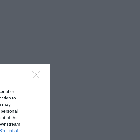
sonal or
ection to
ou may
 personal
out of the
 downstream
B’s List of