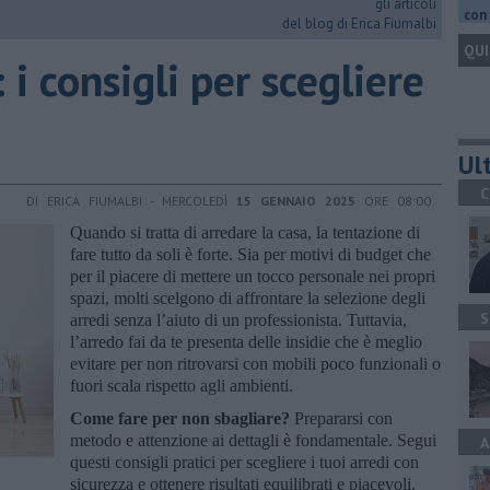
gli articoli
con 
del blog di Erica Fiumalbi
QUI
: i consigli per scegliere
Ult
C
DI ERICA FIUMALBI - MERCOLEDÌ
15 GENNAIO 2025
ORE 08:00
Quando si tratta di arredare la casa, la tentazione di
fare tutto da soli è forte. Sia per motivi di budget che
per il piacere di mettere un tocco personale nei propri
spazi, molti scelgono di affrontare la selezione degli
S
arredi senza l’aiuto di un professionista. Tuttavia,
l’arredo fai da te presenta delle insidie che è meglio
evitare per non ritrovarsi con mobili poco funzionali o
fuori scala rispetto agli ambienti.
Come fare per non sbagliare?
Prepararsi con
metodo e attenzione ai dettagli è fondamentale. Segui
A
questi consigli pratici per scegliere i tuoi arredi con
sicurezza e ottenere risultati equilibrati e piacevoli.