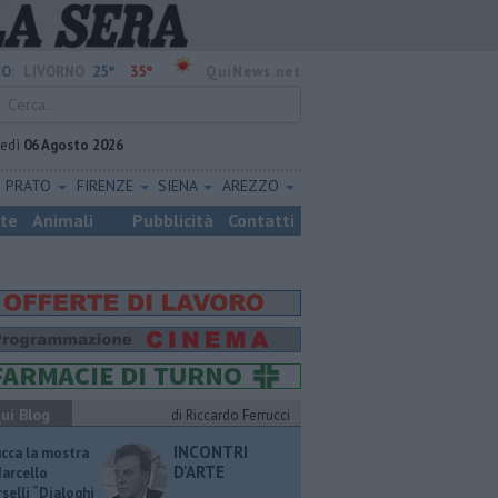
25°
35°
O:
LIVORNO
QuiNews.net
vedì
06 Agosto 2026
PRATO
FIRENZE
SIENA
AREZZO
ste
Animali
Pubblicità
Contatti
ui Blog
di Riccardo Ferrucci
INCONTRI
ucca la mostra
D'ARTE
Marcello
selli “Dialoghi