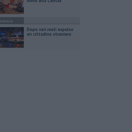
dono alla Caritas
ronaca
Dopo vari reati espulso
un cittadino straniero