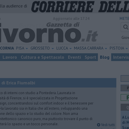
alla audience di
o
Aggiornato alle 17:24
METE
Gio
ICORNIA
PISA
GROSSETO
LUCCA
MASSA CARRARA
PISTOIA
Lavoro
Cultura e Spettacolo
Eventi
Sport
Blog
Intervi
di Erica Fiumalbi
to di interni con studio a Pontedera. Laureata in
sità di Firenze, si è specializzata in Progettazione
sign, concentrandosi sul comfort indoor e il benessere per
Q
. Ha lavorato sia in Italia che all'estero, sviluppando una
ne dello spazio e lo studio del colore. Non ama
A L
chitettonico canonico puro, ma piuttosto trovare il punto di
di 
abiterà lo spazio e un tocco personale.
Vedi tutti
Scar