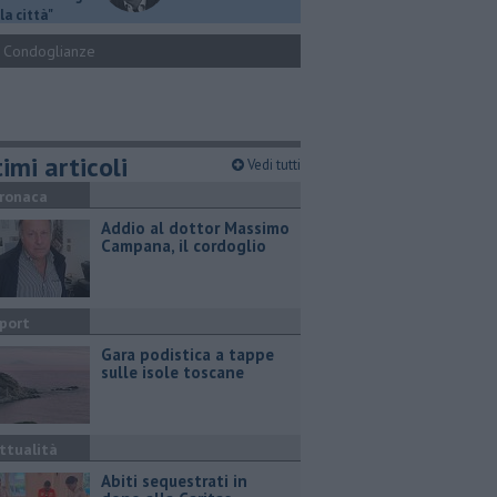
la città"
Condoglianze
imi articoli
Vedi tutti
ronaca
Addio al dottor Massimo
Campana, il cordoglio
port
Gara podistica a tappe
sulle isole toscane
ttualità
Abiti sequestrati in