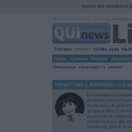
Questo sito contribuisce 
QUI
quotidiano online.
Percorso semplificat
TOSCANA
LIVORNO
CECINA
ELBA
VALD
Home
Cronaca
Politica
Attualità
CAPRAIA ISOLA
COLLESALVETTI
LIVORNO
PROGETTARE IL BENESSERE — il Blog 
Erica Fiumalbi è un architet
Architettura presso l’Univer
Bioclimatica e Biophilic De
gli spazi di vita e di lavoro
passione per la composizio
incasellarsi in uno stile ar
incontro tra i gusti di chi 