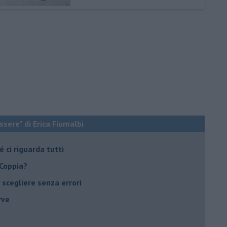
ssere” di Erica Fiumalbi
 ci riguarda tutti
 Coppia?
er scegliere senza errori
rve