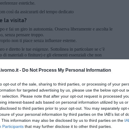
preferenze estetiche.
m così da assicurarti del tempo dedicato
 la visita?
ipo e fai un giro in autonomia. Osserva liberamente e ascolta le
ano, senza pensare troppo.
proprio non ti piace senza influenze esterne.
o e diretto le tue esigenze. Sottolinea in particolare se c’è
o di materiali o finiture) e gli elementi essenziali che non
derazioni varie. Fotografa gli allestimenti che ti piacciono. È
vorno.it -
Do Not Process My Personal Information
mento non ti venga consegnato alcun disegno, pertanto è
to opt-out of the sale, sharing to third parties, or processing of your per
zo che sono compresi iva, trasporto al piano e montaggio e in
formation for targeted advertising by us, please use the below opt-out s
ui tempi di consegna e se provvedono al ritiro del vecchio
r selection. Please note that after your opt-out request is processed y
eing interest-based ads based on personal information utilized by us or
disclosed to third parties prior to your opt-out. You may separately opt-
o quanto detto. Nel caso in cui il consulente si prenda qualche
losure of your personal information by third parties on the IAB’s list of
ista delle tue priorità, così che non venga tralasciato niente.
. This information may also be disclosed by us to third parties on the
IA
e gli appunti e segnati eventuali domande da fare all’incontro
Participants
that may further disclose it to other third parties.