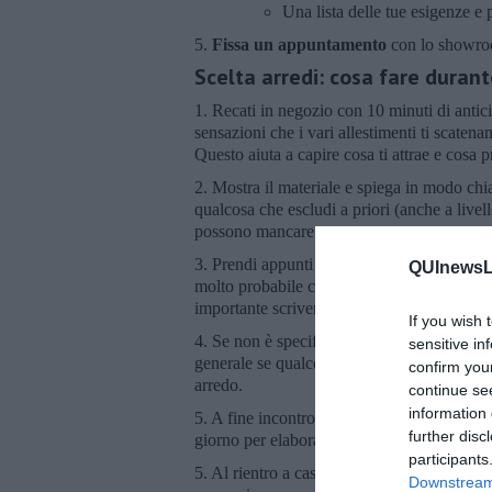
Una lista delle tue esigenze e 
5.
Fissa un appuntamento
con lo showroo
Scelta arredi: cosa fare durante
1. Recati in negozio con 10 minuti di antic
sensazioni che i vari allestimenti ti scaten
Questo aiuta a capire cosa ti attrae e cosa 
2. Mostra il materiale e spiega in modo chiar
qualcosa che escludi a priori (anche a livell
possono mancare
3. Prendi appunti su misure, modelli e consi
QUInewsLi
molto probabile che dopo il primo appunta
importante scrivere più cose possibili.
If you wish 
4. Se non è specificato, chiedi se nel prez
sensitive in
generale se qualcosa è escluso. Informati s
confirm you
arredo.
continue se
information 
5. A fine incontro fate un riepilogo di tutt
further disc
giorno per elaborare il preventivo lascia la l
participants
5. Al rientro a casa rimetti subito in ordin
Downstream 