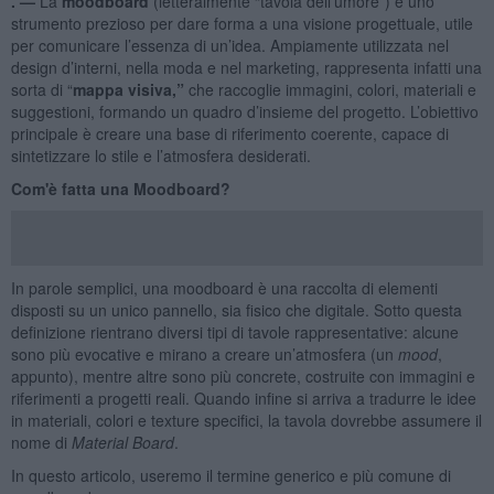
. —
La
moodboard
(letteralmente “tavola dell’umore”) è uno
strumento prezioso per dare forma a una visione progettuale, utile
per comunicare l’essenza di un’idea. Ampiamente utilizzata nel
design d’interni, nella moda e nel marketing, rappresenta infatti una
sorta di “
mappa visiva,”
che raccoglie immagini, colori, materiali e
suggestioni, formando un quadro d’insieme del progetto. L’obiettivo
principale è creare una base di riferimento coerente, capace di
sintetizzare lo stile e l’atmosfera desiderati.
Com'è fatta una Moodboard?
In parole semplici, una moodboard è una raccolta di elementi
disposti su un unico pannello, sia fisico che digitale. Sotto questa
definizione rientrano diversi tipi di tavole rappresentative: alcune
sono più evocative e mirano a creare un’atmosfera (un
mood
,
appunto), mentre altre sono più concrete, costruite con immagini e
riferimenti a progetti reali. Quando infine si arriva a tradurre le idee
in materiali, colori e texture specifici, la tavola dovrebbe assumere il
nome di
Material Board
.
In questo articolo, useremo il termine generico e più comune di