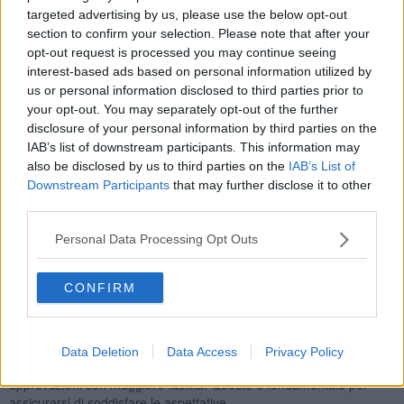
A Cosa Serve una Moodboard?
targeted advertising by us, please use the below opt-out
section to confirm your selection. Please note that after your
1. Chiarezza e Armonia
opt-out request is processed you may continue seeing
La moodboard è utile per capire fin da subito se l’insieme delle idee
interest-based ads based on personal information utilized by
funziona o se ci sono elementi da rivedere. Essa consente di
us or personal information disclosed to third parties prior to
armonizzare i vari elementi evitando incoerenze nel progetto.
your opt-out. You may separately opt-out of the further
Questo strumento permette di visualizzare in anticipo le
disclosure of your personal information by third parties on the
combinazioni e valutare se siano effettivamente in equilibrio fra
IAB’s list of downstream participants. This information may
loro.
also be disclosed by us to third parties on the
IAB’s List of
2. Coerenza Stilistica
Downstream Participants
that may further disclose it to other
Tutti gli elementi selezionati rappresentano una linea guida che
third parties.
garantisce coerenza a tutte le scelte stilistiche durante il processo
progettuale. Un punto di riferimento per assicurarsi che ogni nuova
Personal Data Processing Opt Outs
decisione sia allineata alla visione originaria, mantenendo il focus
sugli obiettivi e le sensazioni che si vogliono trasmettere.
CONFIRM
3. Comunicazione e Condivisione
Una moodboard è un mezzo di comunicazione intuitivo e
immediato, ideale per presentare il progetto al cliente e ricevere
feedback concreti. Il dialogo con il cliente diventa più semplice: si
Data Deletion
Data Access
Privacy Policy
possono raccogliere suggerimenti, proporre modifiche e arrivare ad
approvazioni con maggiore facilità. Questo è fondamentale per
assicurarsi di soddisfare le aspettative.