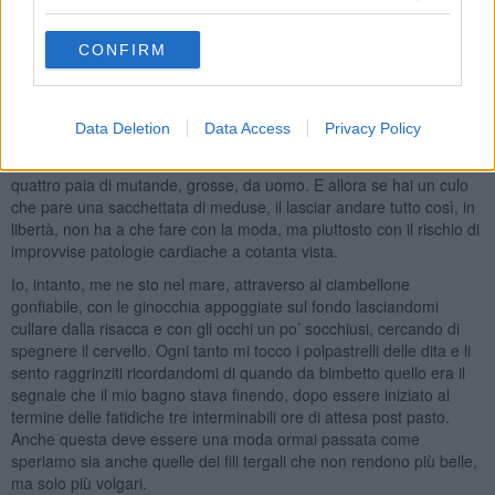
Giusto o sbagliato che sia il limite è stato definitivamente
oltrepassato quando lei, con i suoi 154 centimetri di altezza e
CONFIRM
altrettanti di circonferenza del punto vita, il 13 agosto ‘24 si
presenta in spiaggia sfoggiando un costume che rispecchia i canoni
della suddetta moda. Non curante delle lonze anche sulla schiena
indossa un perizomone a filo versatile ed elegante che
Data Deletion
Data Access
Privacy Policy
all’occorrenza, se stesso, ed opportunamente fissato sarebbe
potuto servire anche per stendere ad asciugare tre camicie e
quattro paia di mutande, grosse, da uomo. E allora se hai un culo
che pare una sacchettata di meduse, il lasciar andare tutto così, in
libertà, non ha a che fare con la moda, ma piuttosto con il rischio di
improvvise patologie cardiache a cotanta vista.
Io, intanto, me ne sto nel mare, attraverso al ciambellone
gonfiabile, con le ginocchia appoggiate sul fondo lasciandomi
cullare dalla risacca e con gli occhi un po’ socchiusi, cercando di
spegnere il cervello. Ogni tanto mi tocco i polpastrelli delle dita e li
sento raggrinziti ricordandomi di quando da bimbetto quello era il
segnale che il mio bagno stava finendo, dopo essere iniziato al
termine delle fatidiche tre interminabili ore di attesa post pasto.
Anche questa deve essere una moda ormai passata come
speriamo sia anche quelle dei fili tergali che non rendono più belle,
ma solo più volgari.