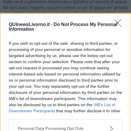
foglie verdi a garantirne freschezza e dall’altro un secchio di acqua.
Ad ogni sosta l’esperto coccaro preleva un po’ di acqua per gettarla
sul pezzi di cocco credo con lo scopo di mantenerlo umido e
gradevole. Il secchio ha anche lo scopo di inzuppare ogni singolo
QUInewsLivorno.it -
Do Not Process My Personal
pezzo consegnandolo al cliente prelibatamente bagnato. Visto che
Information
il cocco rientra di diritto nella top ten dei cibi che in bocca allappano
terribilmente.
If you wish to opt-out of the sale, sharing to third parties, or
Ma la vera singolarità di questi personaggi senza tempo, sia
processing of your personal or sensitive information for
motorizzati che a piedi, è il richiamo. “Cocco Bello!” La pronuncia e
targeted advertising by us, please use the below opt-out
la cadenza sono musica, così come la straordinaria capacità di
section to confirm your selection. Please note that after your
ripetere le stesse frasi sempre nel solito modo girando tra gli
opt-out request is processed you may continue seeing
ombrelloni. Ancora e ancora, in un’armonia di suoni senza tempo.
interest-based ads based on personal information utilized by
Da alcuni anni la dimensione relativa dei costumi femminili si è
us or personal information disclosed to third parties prior to
ridotta (relativamente al rapporto tra superficie coperta e scoperta).
your opt-out. You may separately opt-out of the further
Soprattutto la parte inferiore del bikini con particolare attenzione al
disclosure of your personal information by third parties on the
lato posteriore ha subito una notevole riduzione con evidente gioia
IAB’s list of downstream participants. This information may
delle associazioni ambientaliste che vedono ridursi annualmente i
also be disclosed by us to third parties on the
IAB’s List of
km quadrati di stoffa prodotta. Fonti ben informate mi dicono che
Downstream Participants
that may further disclose it to other
non solo queste categorie hanno tratto beneficio da codesta moda,
third parties.
ma io, non essendo nessuno per dare il mio giudizio in merito, mi
limiterò a sterili considerazioni oggettive.
Personal Data Processing Opt Outs