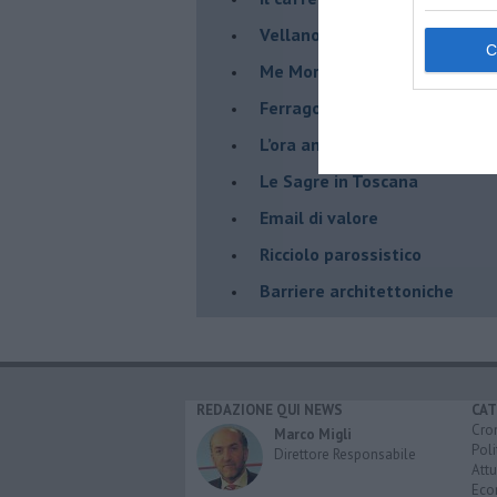
​Vellano
​Me More
​Ferragosto
​L’ora analogica
​Le Sagre in Toscana
​Email di valore
​Ricciolo parossistico
​Barriere architettoniche
REDAZIONE QUI NEWS
CAT
Cro
Marco Migli
Poli
Direttore Responsabile
Attu
Eco