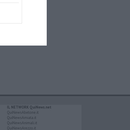
IL NETWORK QuiNews.net
QuiNewsAbetone.it
QuiNewsAmiata.it
QuiNewsAnimali.it
QuiNewsArezzo.it