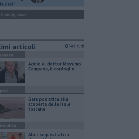
la città"
Condoglianze
imi articoli
Vedi tutti
ronaca
Addio al dottor Massimo
Campana, il cordoglio
port
Gara podistica alla
scoperta delle isole
toscane
ttualità
Abiti sequestrati in