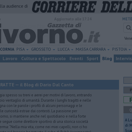
alla audience di
o
Aggiornato alle 17:24
METE
Vene
ICORNIA
PISA
GROSSETO
LUCCA
MASSA CARRARA
PISTOIA
Lavoro
Cultura e Spettacolo
Eventi
Sport
Blog
Intervi
TTE — il Blog di Dario Dal Canto
gia spesso su treni e aerei per motivi di lavoro, entrando
o ventaglio di umanità. Durante i lunghi tragitti e nelle
egna con le parole i profili di alcuni personaggi e le
Q
le curiosità estrae dai contesti. La passione per
ntorno, si mantiene anche nel quotidiano e nella forte
A L
he segue come direttore sportivo di una storica società
di 
erma: “Nella mia vita, come nei miei capelli, non ci ho
Scar