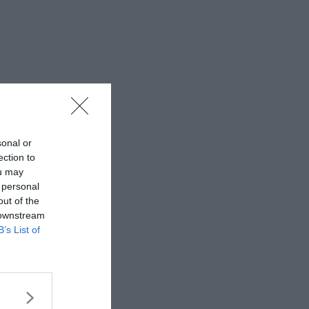
sonal or
ection to
ou may
 personal
out of the
 downstream
B’s List of