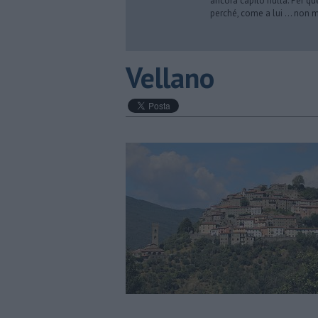
ancora capito nulla. Per qu
perché, come a lui … non mi 
​Vellano