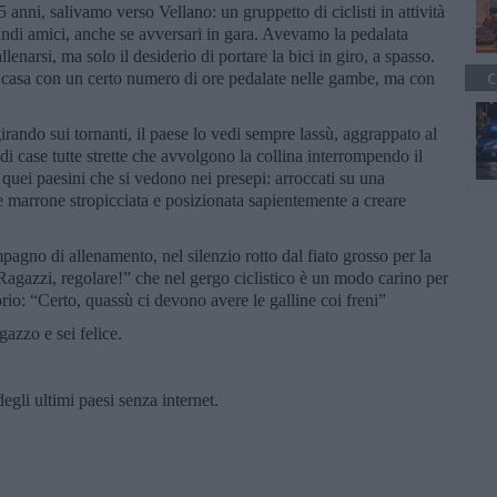
 anni, salivamo verso Vellano: un gruppetto di ciclisti in attività
uindi amici, anche se avversari in gara. Avevamo la pedalata
llenarsi, ma solo il desiderio di portare la bici in giro, a spasso.
a casa con un certo numero di ore pedalate nelle gambe, ma con
C
girando sui tornanti, il paese lo vedi sempre lassù, aggrappato al
 case tutte strette che avvolgono la collina interrompendo il
 quei paesini che si vedono nei presepi: arroccati su una
 e marrone stropicciata e posizionata sapientemente a creare
agno di allenamento, nel silenzio rotto dal fiato grosso per la
“Ragazzi, regolare!” che nel gergo ciclistico è un modo carino per
orio: “Certo, quassù ci devono avere le galline coi freni”
azzo e sei felice.
egli ultimi paesi senza internet.