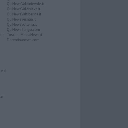
QuiNewsValdinievole.it
QuiNewsValdisieve.it
QuiNewsValtiberina.it
QuiNewsVersilia.it
QuiNewsVolterra.it
QuiNewsTango.com
Don
ToscanaMediaNews.it
Fiorentinanews.com
le di
zzi