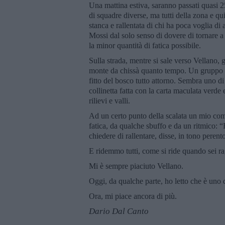
Una mattina estiva, saranno passati quasi 25
di squadre diverse, ma tutti della zona e q
stanca e rallentata di chi ha poca voglia di a
Mossi dal solo senso di dovere di tornare 
la minor quantità di fatica possibile.
Sulla strada, mentre si sale verso Vellano, 
monte da chissà quanto tempo. Un gruppo di
fitto del bosco tutto attorno. Sembra uno di
collinetta fatta con la carta maculata verde
rilievi e valli.
Ad un certo punto della scalata un mio comp
fatica, da qualche sbuffo e da un ritmico: 
chiedere di rallentare, disse, in tono perent
E ridemmo tutti, come si ride quando sei rag
Mi è sempre piaciuto Vellano.
Oggi, da qualche parte, ho letto che è uno d
Ora, mi piace ancora di più.
Dario Dal Canto