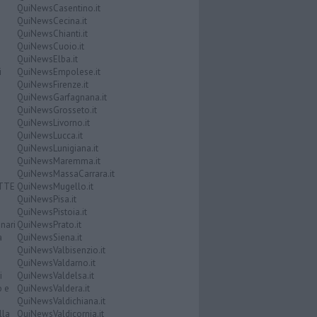
QuiNewsCasentino.it
QuiNewsCecina.it
QuiNewsChianti.it
QuiNewsCuoio.it
QuiNewsElba.it
i
QuiNewsEmpolese.it
QuiNewsFirenze.it
QuiNewsGarfagnana.it
QuiNewsGrosseto.it
QuiNewsLivorno.it
QuiNewsLucca.it
QuiNewsLunigiana.it
QuiNewsMaremma.it
QuiNewsMassaCarrara.it
ATTE
QuiNewsMugello.it
QuiNewsPisa.it
QuiNewsPistoia.it
nari
QuiNewsPrato.it
a
QuiNewsSiena.it
QuiNewsValbisenzio.it
QuiNewsValdarno.it
i
QuiNewsValdelsa.it
o e
QuiNewsValdera.it
QuiNewsValdichiana.it
lla
QuiNewsValdicornia.it