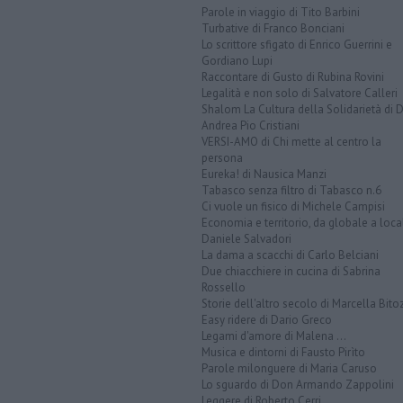
Parole in viaggio di Tito Barbini
Turbative di Franco Bonciani
Lo scrittore sfigato di Enrico Guerrini e
Gordiano Lupi
Raccontare di Gusto di Rubina Rovini
Legalità e non solo di Salvatore Calleri
Shalom La Cultura della Solidarietà di 
Andrea Pio Cristiani
VERSI-AMO di Chi mette al centro la
persona
Eureka! di Nausica Manzi
Tabasco senza filtro di Tabasco n.6
Ci vuole un fisico di Michele Campisi
Economia e territorio, da globale a loca
Daniele Salvadori
La dama a scacchi di Carlo Belciani
Due chiacchiere in cucina di Sabrina
Rossello
Storie dell'altro secolo di Marcella Bito
Easy ridere di Dario Greco
Legami d'amore di Malena ...
Musica e dintorni di Fausto Pirìto
Parole milonguere di Maria Caruso
Lo sguardo di Don Armando Zappolini
Leggere di Roberto Cerri