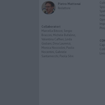
Cult
Pietro Mattonai
Spo
Redattore
Spet
Inte
Opi
Imp
Collaboratori
Pro
Marcella Bitozzi, Sergio
Braccini, Michele Bufalino,
Valentina Caffieri, Linda
CO
Giuliani, Dina Laurenzi,
Capr
Monica Nocciolini, Paolo
Coll
Nocentini, Gabriele
Liv
Santarnecchi, Paola Silvi.