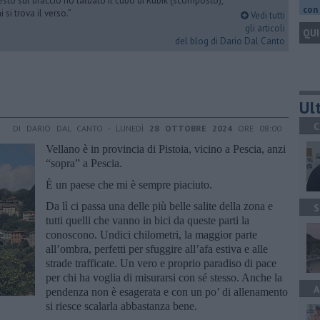
esto sul braccio ho tatuato il cubo di Rubik (scomposto),
con 
si trova il verso.”
Vedi tutti
gli articoli
QUI
del blog di Dario Dal Canto
Ult
C
DI DARIO DAL CANTO - LUNEDÌ
28 OTTOBRE 2024
ORE 08:00
Vellano è in provincia di Pistoia, vicino a Pescia, anzi
“sopra” a Pescia.
È un paese che mi è sempre piaciuto.
Da lì ci passa una delle più belle salite della zona e
S
tutti quelli che vanno in bici da queste parti la
conoscono. Undici chilometri, la maggior parte
all’ombra, perfetti per sfuggire all’afa estiva e alle
strade trafficate. Un vero e proprio paradiso di pace
per chi ha voglia di misurarsi con sé stesso. Anche la
A
pendenza non è esagerata e con un po’ di allenamento
si riesce scalarla abbastanza bene.