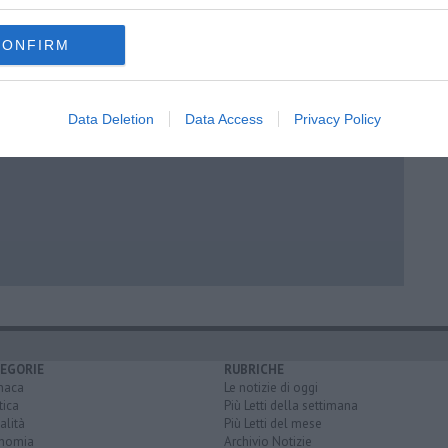
CONFIRM
Data Deletion
Data Access
Privacy Policy
EGORIE
RUBRICHE
naca
Le notizie di oggi
tica
Più Letti della settimana
alità
Più Letti del mese
nomia
Archivio Notizie