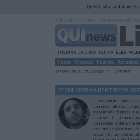
Questo sito contribuisce 
QUI
quotidiano online.
Percorso semplificat
TOSCANA
LIVORNO
CECINA
ELBA
VALD
Home
Cronaca
Politica
Attualità
CAPRAIA ISOLA
COLLESALVETTI
LIVORNO
STORIE VISPE MA NON TROPPO DISTRA
Laureato in ingegneria viag
così in contatto con un ampi
soste in sale di attesa, dis
situazioni che la sua natura
l’osservazione della vita i
passione per il ciclismo, c
toscana. Parlando di sé, aff