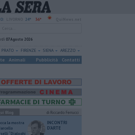
24°
36°
O:
LIVORNO
QuiNews.net
rdì
07 Agosto 2026
PRATO
FIRENZE
SIENA
AREZZO
ste
Animali
Pubblicità
Contatti
ui Blog
di Riccardo Ferrucci
INCONTRI
ucca la mostra
D'ARTE
Marcello
selli “Dialoghi