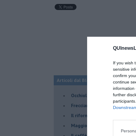
QUInewsLi
If you wish 
sensitive in
confirm you
Articoli dal Blog “STORIE VISPE M
continue se
information 
Occhiolino
further disc
participants
Frecciarossa Nudità
Downstream 
Il rifornimento dell'ammiragl
​Maggio è proprio un bel mes
Persona
Il caffè della moka