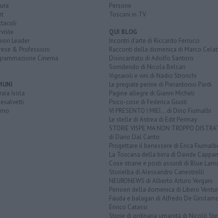
ura
Persone
rt
Toscani in TV
tacoli
rviste
QUI BLOG
nion Leader
Incontri d'arte di Riccardo Ferrucci
rese & Professioni
Racconti della domenica di Marco Celat
grammazione Cinema
Disincantato di Adolfo Santoro
Sorridendo di Nicola Belcari
Vignaioli e vini di Nadio Stronchi
MUNI
Le pregiate penne di Pierantonio Pardi
aia Isola
Pagine allegre di Gianni Micheli
esalvetti
Psico-cose di Federica Giusti
orno
VI PRESENTO I MIEI... di Dino Fiumalbi
Le stelle di Astrea di Edit Permay
STORIE VISPE MA NON TROPPO DISTR
di Dario Dal Canto
Progettare il benessere di Erica Fiumalbi
La Toscana della birra di Davide Cappan
Cose strane e posti assurdi di Blue Lam
Storielba di Alessandro Canestrelli
NEURONEWS di Alberto Arturo Vergani
Pensieri della domenica di Libero Ventur
Fauda e balagan di Alfredo De Girolam
Enrico Catassi
Storie di ordinaria umanità di Nicolò Ste