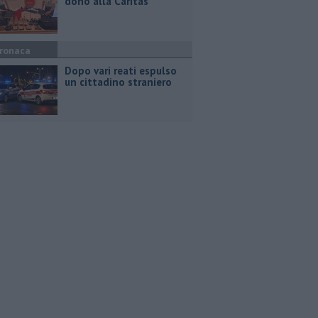
dono alla Caritas
ronaca
Dopo vari reati espulso
un cittadino straniero