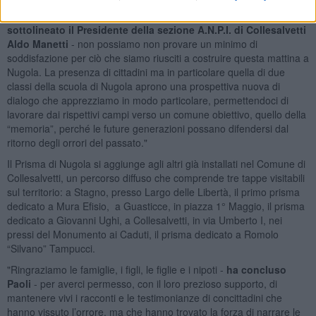
“In momenti difficili come questi, dove tutto sembra ripercorrere
vecchi sentieri che credevamo assegnati alla storia - ha
sottolineato il Presidente della sezione A.N.P.I. di Collesalvetti
Aldo Manetti
- non possiamo non provare un minimo di
soddisfazione per ciò che siamo riusciti a costruire questa mattina a
Nugola. La presenza di cittadini ma in particolare quella di due
classi della scuola di Nugola aprono una prospettiva nuova di
dialogo che apprezziamo in modo particolare, permettendoci di
lavorare dai rispettivi campi verso un comune obiettivo, quello della
“memoria”, perché le future generazioni possano difendersi dal
ritorno degli orrori del passato."
Il Prisma di Nugola si aggiunge agli altri già installati nel Comune di
Collesalvetti, un percorso diffuso che comprende tre tappe visitabili
sul territorio: a Stagno, presso Largo delle Libertà, il primo prisma
dedicato a Mura Efisio, a Guasticce, in piazza 1° Maggio, il prisma
dedicato a Giovanni Ughi, a Collesalvetti, in via Umberto I, nei
pressi del Monumento ai Caduti, il prisma dedicato a Romolo
“Silvano” Tampucci.
"Ringraziamo le famiglie, i figli, le figlie e i nipoti -
ha concluso
Paoli
- per averci permesso, con il loro prezioso supporto, di
mantenere vivi i racconti e le testimonianze di concittadini che
hanno vissuto l’orrore, ma che hanno trovato la forza di narrare le