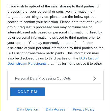
riflessione sull’Olocausto e sulla memoria.
If you wish to opt-out of the sale, sharing to third parties, or
"Un Prisma della Memoria è il segno tangibile del ricordo e della
processing of your personal or sensitive information for
testimonianza di chi è riuscito a salvarsi dalle atrocità della Shoah –
targeted advertising by us, please use the below opt-out
ha dichiarato la sindaca Sara Paoli
– ma soprattutto uno
section to confirm your selection. Please note that after your
strumento rivolto alle nuove generazioni. Conoscere la storia,
opt-out request is processed you may continue seeing
onorare la memoria e sviluppare un pensiero critico è l’unico modo
interest-based ads based on personal information utilized by
per non cadere nel populismo e nell’indifferenza, quegli stessi
us or personal information disclosed to third parties prior to
elementi che circa ottant’anni fa portarono alla pagina più buia della
your opt-out. You may separately opt-out of the further
storia".
disclosure of your personal information by third parties on the
IAB’s list of downstream participants. This information may
also be disclosed by us to third parties on the
IAB’s List of
Downstream Participants
that may further disclose it to other
third parties.
Personal Data Processing Opt Outs
CONFIRM
Durante la cerimonia con gli alunni della Primaria
Data Deletion
Data Access
Privacy Policy