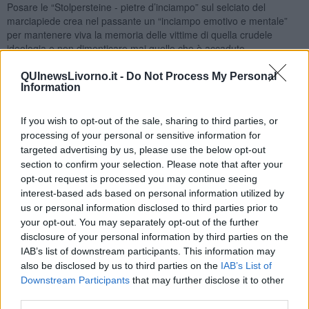
Posare le “Stolpersteine - pietre d’inciampo” sul selciato del
marciapiede crea nel passante un “inciampo emotivo e mentale”
per mantenere viva la memoria delle vittime di quella crudele
ideologia e non dimenticare mai quello che è accaduto.
Proseguendo quindi un percorso ideale che passa dall’area della
memoria, inaugurata nel 2022 nel limitrofo piazzale di via Fiume,
QUInewsLivorno.it -
Do Not Process My Personal
Information
all’intitolazione della sede distaccata della Questura di Viale
Boccaccio al Sottotenente di P.S. Vittorio Labate.
If you wish to opt-out of the sale, sharing to third parties, or
Tre luoghi della memoria per non dimenticare uniti dal sacrificio dei
processing of your personal or sensitive information for
nostri otto eroi, la cui storia viene raccontata nella collana di libri
targeted advertising by us, please use the below opt-out
“Fecero la scelta giusta”; due pubblicazioni, scritte dall’Ufficio
section to confirm your selection. Please note that after your
comunicazione istituzionale della Polizia di Stato, che raccontano le
storie de “I poliziotti che si opposero al nazifascismo” e de “I
opt-out request is processed you may continue seeing
poliziotti che soccorsero gli ebrei”, presentata il 13 dicembre a
interest-based ads based on personal information utilized by
Montecitorio alla presenza del Presidente della Repubblica
us or personal information disclosed to third parties prior to
your opt-out. You may separately opt-out of the further
Il Prefetto di Livorno Giancarlo Dionisi ha detto: “Questo non è solo
disclosure of your personal information by third parties on the
un gesto commemorativo, ma un impegno collettivo a non
IAB’s list of downstream participants. This information may
dimenticare. Un segno tangibile, incastonato nelle strade della
also be disclosed by us to third parties on the
IAB’s List of
nostra città, che ci richiama ogni giorno al dovere della memoria. I
Downstream Participants
that may further disclose it to other
suddetti poliziotti erano Servitori dello Stato, uomini che hanno
third parties.
giurato fedeltà ai valori della legalità e della giustizia, e che per