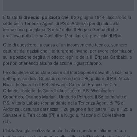
È la storia di
sedici poliziotti
che, il 20 giugno 1944, lasciarono la
sede della Tenenza Agenti di PS di Ardenza per di unirsi alla
formazione partigiana “Santo” della III Brigata Garibaldi che
gravitava nella vicina Castellina Marittima, in provincia di Pisa.
Otto di questi eroi, a causa di un inconveniente tecnico, vennero
catturati dai nazisti che li torturarono invano, per avere informazioni
sulla posizione degli altri otto colleghi e della III Brigata Garibaldi, e
poi non ottenendo alcuna delazione li giustiziarono.
Le otto pietre sono state poste sul marciapiede davanti la scalinata
dell’ingresso della Questura e ricordano il Brigadiere di P.S. Nicola
Bucci, le Guardie di P.S. Giovanni Cannata, Francesco Ciro,
Orlando Tonietto, le Guardie Ausiliarie di P.S. Washington
Copernico, Orlando Mariani, Umberto Petrucci, il Sottotenente di
P.S. Vittorio Labate (comandante della Tenenza Agenti di PS di
Ardenza), catturati dai nazisti il 20 giugno e fucilati tra il 23 e il 25 a
Salvatelle di Terricciola (PI) e a Nugola, frazione di Collesalvetti
(LI).
L’iniziativa, già realizzata anche in altre questure italiane, mira a
mantenere viva la memoria delle vittime dell’ideologia nazifascista,