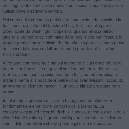
nel luogo simbolo della vita quotidiana: la casa, il posto di lavoro o
l’ufficio dove prestavano servizio.
Nel corso della cerimonia particolare commozione ha suscitato la
testimonianza, letta dal Questore Giusy Stellino, delle parole
pronunciate da Washington Copernico quando all’alba del 20
giugno al momento del commiato dalla moglie che manifestava le
proprie preoccupazioni disse: “ho dato la mia parola“, dando prova
del senso del dovere e dell’amore patrio proprie dell’istituzione
Polizia di Stato.
Altrettanto commovente è stato il momento in cui i discendenti dei
poliziotti eroi, accolti e ringraziati sentitamente dalla dottoressa
Stellino, venuti per l’occasione da tutta Italia hanno partecipato
materialmente alla posa delle pietre dopo aver rivissuto l’accaduto
attraverso gli elementi raccolti in un breve filmato proiettato per i
presenti.
In tal modo la questura di Livorno ha aggiunto un ulteriore e
fondamentale elemento nel percorso della Memoria. La
consapevolezza del “ricordo” di chi si è speso, anche a rischio della
vita, è infatti il valore più grande cui ispirarsi per tutelare la libertà e
i diritti di tutti ed evitare che si ripetano gli orrori del passato.