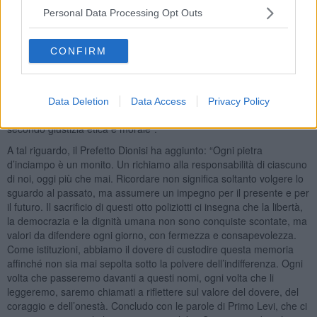
questo hanno pagato con la loro esistenza in un'epoca buia della
Personal Data Processing Opt Outs
nostra storia. Con questo gesto, restituiamo loro il posto che
meritano nella memoria collettiva, affinché i loro nomi non siano
solo incisi sulla pietra, ma rimangano scolpiti nelle nostre
CONFIRM
coscienze. Mantenendo vivo il loro ricordo facciamo in modo che il
sacrificio fatto non sia invano ma costituisca un monito per tutti noi
e le future generazioni affinché non si verifichino più ingiustizie
simili e che, seguendo il loro modello di rettitudine, si possa vivere
Data Deletion
Data Access
Privacy Policy
nel rispetto del prossimo, senza pregiudizi e soprattutto agire
secondo giustizia etica e morale".
A tal riguardo, il Prefetto Dionisi ha aggiunto: “Ogni pietra
d’inciampo è un monito. Un richiamo alla responsabilità di ciascuno
di noi, oggi più che mai. Ricordare non significa soltanto volgere lo
sguardo al passato, ma assumere un impegno per il presente e per
il futuro. Il sacrificio di questi otto poliziotti ci insegna che la libertà,
la democrazia e la dignità umana non sono conquiste scontate, ma
valori da difendere ogni giorno, con fermezza e consapevolezza.
Come istituzioni, abbiamo il dovere di custodire questa memoria
affinché non sia mai sepolta sotto la polvere dell’indifferenza. Ogni
volta che passeremo davanti a questi nomi, ogni volta che li
leggeremo, saremo chiamati a riflettere sul valore del dovere, del
coraggio e dell’onestà. Concludo con le parole di Primo Levi, che ci