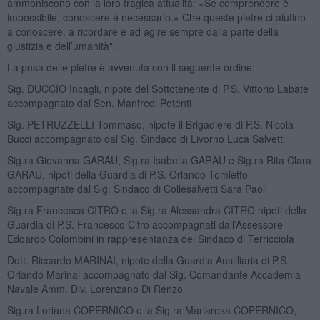
ammoniscono con la loro tragica attualità: «Se comprendere è
impossibile, conoscere è necessario.» Che queste pietre ci aiutino
a conoscere, a ricordare e ad agire sempre dalla parte della
giustizia e dell’umanità".
La posa delle pietre è avvenuta con il seguente ordine:
Sig. DUCCIO Incagli, nipote del Sottotenente di P.S. Vittorio Labate
accompagnato dal Sen. Manfredi Potenti
Sig. PETRUZZELLI Tommaso, nipote il Brigadiere di P.S. Nicola
Bucci accompagnato dal Sig. Sindaco di Livorno Luca Salvetti
Sig.ra Giovanna GARAU, Sig.ra Isabella GARAU e Sig.ra Rita Clara
GARAU, nipoti della Guardia di P.S. Orlando Tomietto
accompagnate dal Sig. Sindaco di Collesalvetti Sara Paoli
Sig.ra Francesca CITRO e la Sig.ra Alessandra CITRO nipoti della
Guardia di P.S. Francesco Citro accompagnati dall’Assessore
Edoardo Colombini in rappresentanza del Sindaco di Terricciola
Dott. Riccardo MARINAI, nipote della Guardia Ausilliaria di P.S.
Orlando Marinai accompagnato dal Sig. Comandante Accademia
Navale Amm. Div. Lorenzano Di Renzo
Sig.ra Loriana COPERNICO e la Sig.ra Mariarosa COPERNICO,