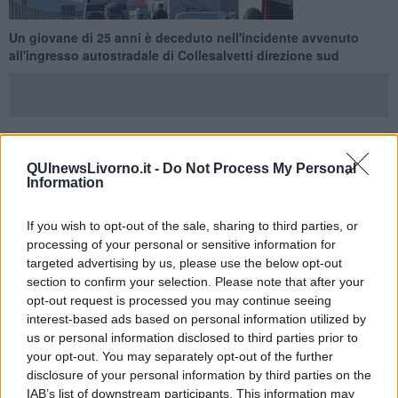
Un giovane di 25 anni è deceduto nell'incidente avvenuto
all'ingresso autostradale di Collesalvetti direzione sud
COLLESALVETTI —
Sono stati purtroppo inutili i tentati di soccorso
QUInewsLivorno.it -
Do Not Process My Personal
Information
attivati per salvare una persona coinvolta nell'incidente all'ingresso
dell'autostrada A12 all'altezza di Collesalvetti in direzione sud.
If you wish to opt-out of the sale, sharing to third parties, or
Da una prima ricostruzione si è verificato intorno alle 8 del mattino
processing of your personal or sensitive information for
uno scontro tra un camion e un furgone nel tratto autostradale fra il
targeted advertising by us, please use the below opt-out
casello di Collesalvetti e Rosignano Marittimo, al chilometro 178 in
direzione sud.
section to confirm your selection. Please note that after your
opt-out request is processed you may continue seeing
interest-based ads based on personal information utilized by
us or personal information disclosed to third parties prior to
your opt-out. You may separately opt-out of the further
A perdere la vita il conducente del furgone, un 25enne di
disclosure of your personal information by third parties on the
Pontremoli, Davide Bertolini,
morto sul colpo e
rimasto
IAB’s list of downstream participants. This information may