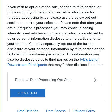
Alluvione, il piano di interventi urgenti
If you wish to opt-out of the sale, sharing to third parties, or
Nei luoghi del disastro
processing of your personal or sensitive information for
targeted advertising by us, please use the below opt-out
section to confirm your selection. Please note that after your
"Cambio di passo e certezze sui tempi"
opt-out request is processed you may continue seeing
interest-based ads based on personal information utilized by
In arrivo i voucher formativi
us or personal information disclosed to third parties prior to
your opt-out. You may separately opt-out of the further
Area di crisi complessa, via al bando
disclosure of your personal information by third parties on the
IAB’s list of downstream participants. This information may
Workshop per il rilancio dell'area livornese
also be disclosed by us to third parties on the
IAB’s List of
Downstream Participants
that may further disclose it to other
Dall'Europa 700mila euro per le aree di crisi
third parties.
Sedici posti di lavoro nella pubblica utilità
Personal Data Processing Opt Outs
L'importanza dei Monti livornesi
CONFIRM
Rilancio area livornese: una mappa del territorio
Aree di crisi, oltre 80 assunzioni sulla costa
Data Deletion
Data Access
Privacy Policy