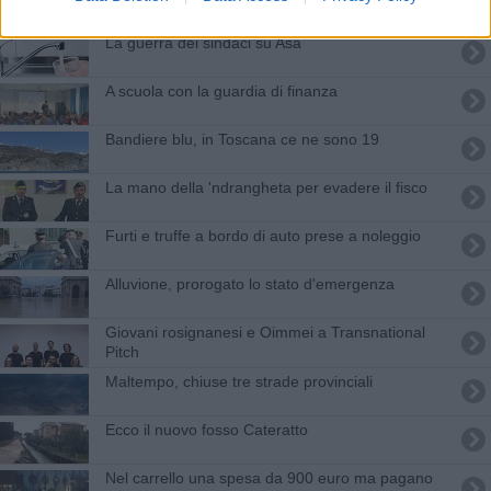
La guerra dei sindaci su Asa
A scuola con la guardia di finanza
Bandiere blu, in Toscana ce ne sono 19
La mano della 'ndrangheta per evadere il fisco
Furti e truffe a bordo di auto prese a noleggio
Alluvione, prorogato lo stato d'emergenza
Giovani rosignanesi e Oimmei a Transnational
Pitch
Maltempo, chiuse tre strade provinciali
Ecco il nuovo fosso Cateratto
Nel carrello una spesa da 900 euro ma pagano