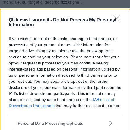
mondiale, sui target di decarbonizzazione".
Per questo, in via preliminare, il cigno verde ha evidenziato "come il
progetto Atis (da 2 TWh/anno di producibilità) possa rappresentare
QUInewsLivorno.it -
Do Not Process My Personal
una grande opportunità per la Toscana e per l’area di Livorno,
Information
interessata oggi da altri due grandi progetti: la costruzione di
Darsena Europa e la riconversione industriale della raffineria ENI. A
If you wish to opt-out of the sale, sharing to third parties, or
questo proposito riteniamo che sarebbe auspicabile che parte della
processing of your personal or sensitive information for
produzione del parco eolico Atis fosse destinata proprio a
targeted advertising by us, please use the below opt-out
soddisfare le richieste di energia di questi due progetti,
contribuendo alla decarbonizzazione del porto di Livorno e
section to confirm your selection. Please note that after your
fornendo alla vicina raffineria ENI energia elettrica verde per la
opt-out request is processed you may continue seeing
produzione di idrogeno ivi ipotizzata".
interest-based ads based on personal information utilized by
us or personal information disclosed to third parties prior to
your opt-out. You may separately opt-out of the further
"Pur sapendo che l’eolico offshore galleggiante sia oggi una
disclosure of your personal information by third parties on the
tecnologia matura, con un fattore di capacità vicino al 30% e un
IAB’s list of downstream participants. This information may
impatto ambientale enormemente inferiore rispetto a gasdotti e
also be disclosed by us to third parties on the
IAB’s List of
rigassificatori, - prosegue la nota - Legambiente ha evidenziato
Downstream Participants
that may further disclose it to other
alcune criticità del progetto Atis, soprattutto in ordine alla
third parties.
tutela della biodiversità.
Scarsi o nulli paiono in particolare gli
approfondimenti sui potenziali disturbi arrecabili a cetacei,
Personal Data Processing Opt Outs
tartarughe marine e foche monache, visto che il sito di progetto è
interamente ricompreso nel Santuario internazionale dei mammiferi