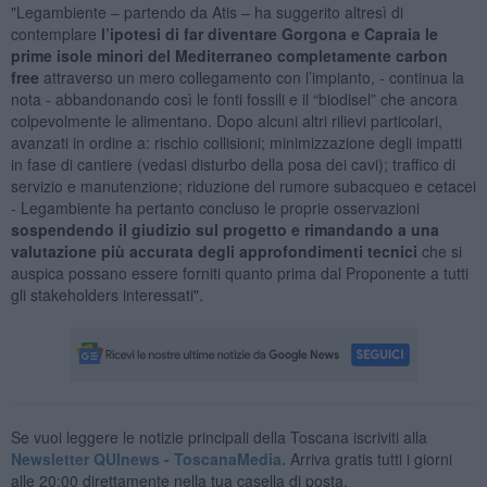
"Legambiente – partendo da Atis – ha suggerito altresì di
contemplare
l’ipotesi di far diventare Gorgona e Capraia le
prime isole minori del Mediterraneo completamente carbon
free
attraverso un mero collegamento con l’impianto, - continua la
nota - abbandonando così le fonti fossili e il “biodisel” che ancora
colpevolmente le alimentano. Dopo alcuni altri rilievi particolari,
avanzati in ordine a: rischio collisioni; minimizzazione degli impatti
in fase di cantiere (vedasi disturbo della posa dei cavi); traffico di
servizio e manutenzione; riduzione del rumore subacqueo e cetacei
- Legambiente ha pertanto concluso le proprie osservazioni
sospendendo il giudizio sul progetto e rimandando a una
valutazione più accurata degli approfondimenti tecnici
che si
auspica possano essere forniti quanto prima dal Proponente a tutti
gli stakeholders interessati".
Se vuoi leggere le notizie principali della Toscana iscriviti alla
Newsletter QUInews - ToscanaMedia.
Arriva gratis tutti i giorni
alle 20:00 direttamente nella tua casella di posta.