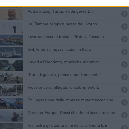
Addio a Luigi Turtur, ex dirigente Eni
La Fiamma olimpica passa da Livorno
Livorno cresce e traina il Pil della Toscana
Gnl, lente sui rigassificatori in Italia
Lavori all'oleodotto, modifiche al traffico
"Furti di gasolio, pericolo per l'ambiente"
Piove ancora, allagato lo stabilimento Eni
Eni, agitazione delle imprese metalmeccaniche
​Darsena Europa, Rossi chiede un’accelerazione
In mostra gli ottanta anni della raffineria Eni