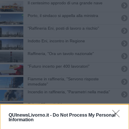
Il centesimo approdo di una grande nave
Porto, il sindaco si appella alla ministra
"Raffineria Eni, posti di lavoro a rischio"
Indotto Eni, incontro in Regione
Raffineria, "Ora un tavolo nazionale"
"Futuro incerto per 400 lavoratori"
Fiamme in raffineria, "Servono risposte
immediate"
Incendio in raffineria, "Parametri nella media"
Salvati 35 posti di lavoro, per ora
QUInewsLivorno.it -
Do Not Process My Personal
"Evitare disagi occupazionali alla raffineria"
Information