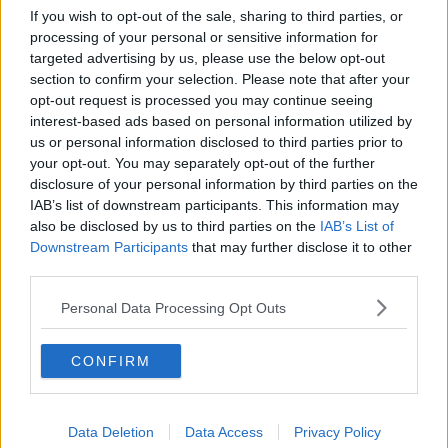
​Benzina, gasolio, gpl, ecco dove risparmiare
If you wish to opt-out of the sale, sharing to third parties, or
processing of your personal or sensitive information for
​Benzina, gasolio, gpl, ecco dove risparmiare
targeted advertising by us, please use the below opt-out
section to confirm your selection. Please note that after your
​Benzina, gasolio, gpl, ecco dove risparmiare
opt-out request is processed you may continue seeing
interest-based ads based on personal information utilized by
Iss Palumbo, solidarietà dal Comune ai lavoratori
us or personal information disclosed to third parties prior to
your opt-out. You may separately opt-out of the further
Livorno, Piombino e Elba, quali piani per i porti
disclosure of your personal information by third parties on the
IAB’s list of downstream participants. This information may
Moby Prince, "ora è il momento della verità"
also be disclosed by us to third parties on the
IAB’s List of
Downstream Participants
that may further disclose it to other
Nuova raffineria Eni per produrre diesel biologico
third parties.
Personal Data Processing Opt Outs
Esplosione Calenzano, coinvolti due livornesi
Aziende chimiche, più sostenibilità e sicurezza
CONFIRM
Raffineria Eni, sciopero dell'indotto
Data Deletion
Data Access
Privacy Policy
In fase di collaudo Versius, il robot chirurgico