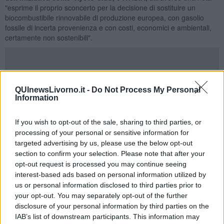
"esprime il proprio sconcerto per la decisione di sostituire un
biocombustibile rinnovabile di produzione europea, con gasolio
fossile di incerta provenienza e con costi, economici e ambientali,
certamente non sostenibili".
"La questione - prosegue la nota - riguarda un discutibile intervento
QUInewsLivorno.it -
Do Not Process My Personal
di “aggiornamento tecnologico” dell’impianto Enel, attualmente
Information
composto da quattro generatori per una potenza complessiva di 2
MW, che dal 2014 soddisfa l’intero fabbisogno energetico dell’isola
utilizzando biodiesel, garantendo la fornitura di energia elettrica sia
If you wish to opt-out of the sale, sharing to third parties, or
ai circa 450 residenti che alle oltre 2.000 presenze turistiche
processing of your personal or sensitive information for
estive".
targeted advertising by us, please use the below opt-out
section to confirm your selection. Please note that after your
"Questa scelta appare in netta controtendenza rispetto agli obiettivi
opt-out request is processed you may continue seeing
europei di decarbonizzazione e contrasto al cambiamento
interest-based ads based on personal information utilized by
climatico, perseguiti sull’isola di Capraia, perla del Parco Nazionale
us or personal information disclosed to third parties prior to
dell’Arcipelago Toscano, che da anni da anni segue un percorso
your opt-out. You may separately opt-out of the further
virtuoso di sostenibilità", prosegue la nota.
disclosure of your personal information by third parties on the
"Il “modello Capraia” è ormai riconosciuto a livello internazionale
IAB’s list of downstream participants. This information may
come esempio di bioeconomia circolare, replicabile non solo nelle