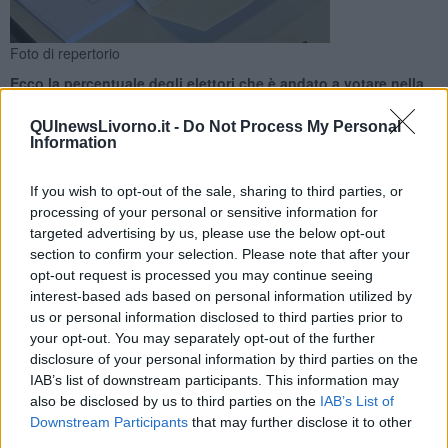
Foto di repertorio
Ecco la percentuale degli elettori che è andato a votare nella
prima giornata delle elezioni amministrative
QUInewsLivorno.it -
Do Not Process My Personal
Information
If you wish to opt-out of the sale, sharing to third parties, or
processing of your personal or sensitive information for
ISOLA DI CAPRAIA —
Chiusa la prima giornata di voto per
targeted advertising by us, please use the below opt-out
eleggere il nuovo sindaco e il nuovo Consiglio comunale del
section to confirm your selection. Please note that after your
Comune di Capraia Isola.
opt-out request is processed you may continue seeing
interest-based ads based on personal information utilized by
Alle 23 di questa sera, domenica 24 Maggio, ha votato il
60,66%
us or personal information disclosed to third parties prior to
degli aventi diritto al voto.
your opt-out. You may separately opt-out of the further
disclosure of your personal information by third parties on the
IAB’s list of downstream participants. This information may
also be disclosed by us to third parties on the
IAB’s List of
La scorsa tornata elettorale aveva visto votare nella stessa giornata
Downstream Participants
that may further disclose it to other
il 65,84% degli aventi diritto.
Quindi al momento risulta un calo
third parties.