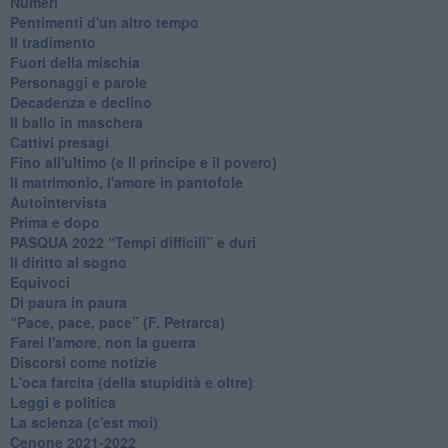
Numeri
Pentimenti d'un altro tempo
Il tradimento
Fuori della mischia
Personaggi e parole
Decadenza e declino
Il ballo in maschera
Cattivi presagi
Fino all'ultimo (e Il principe e il povero)
Il matrimonio, l'amore in pantofole
Autointervista
Prima e dopo
​PASQUA 2022 “Tempi difficili” e duri
Il diritto al sogno
Equivoci
Di paura in paura
​“Pace, pace, pace” (F. Petrarca)
Farei l'amore, non la guerra
Discorsi come notizie
L'oca farcita (della stupidità e oltre)
Leggi e politica
La scienza (c'est moi)
Cenone 2021-2022