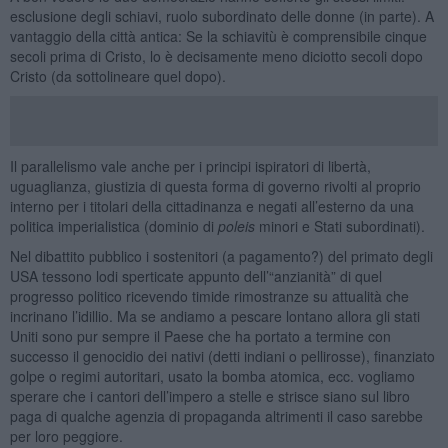
esclusione degli schiavi, ruolo subordinato delle donne (in parte). A
vantaggio della città antica: Se la schiavitù è comprensibile cinque
secoli prima di Cristo, lo è decisamente meno diciotto secoli dopo
Cristo (da sottolineare quel dopo).
Il parallelismo vale anche per i principi ispiratori di libertà,
uguaglianza, giustizia di questa forma di governo rivolti al proprio
interno per i titolari della cittadinanza e negati all’esterno da una
politica imperialistica (dominio di
poleis
minori e Stati subordinati).
Nel dibattito pubblico i sostenitori (a pagamento?) del primato degli
USA tessono lodi sperticate appunto dell’“anzianità” di quel
progresso politico ricevendo timide rimostranze su attualità che
incrinano l’idillio. Ma se andiamo a pescare lontano allora gli stati
Uniti sono pur sempre il Paese che ha portato a termine con
successo il genocidio dei nativi (detti indiani o pellirosse), finanziato
golpe o regimi autoritari, usato la bomba atomica, ecc. vogliamo
sperare che i cantori dell’impero a stelle e strisce siano sul libro
paga di qualche agenzia di propaganda altrimenti il caso sarebbe
per loro peggiore.