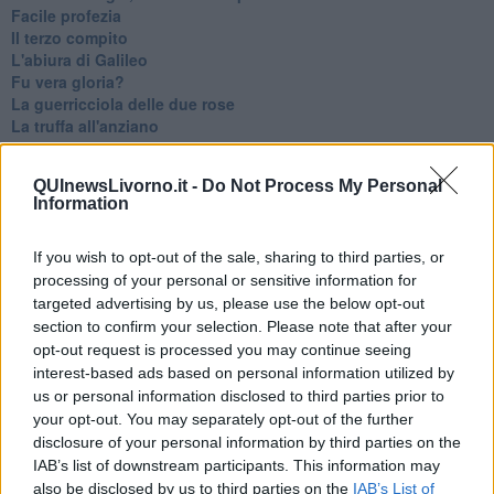
Facile profezia
Il terzo compito
L'abiura di Galileo
Fu vera gloria?
La guerricciola delle due rose
La truffa all'anziano
Alla fermata dell'autobus
La repressione sessuale per sentito dire
QUInewsLivorno.it -
Do Not Process My Personal
Diseducazione televisiva e inerzia della politica
Information
Foto storica
Esequie solenni
Nostalgia del sangue blu
If you wish to opt-out of the sale, sharing to third parties, or
Teste calde
processing of your personal or sensitive information for
Non avere e non essere
targeted advertising by us, please use the below opt-out
Armiamoci e... avviatevi
section to confirm your selection. Please note that after your
Da Capodanno a Carnevale
opt-out request is processed you may continue seeing
Schizzi di fango
interest-based ads based on personal information utilized by
Sor-riso amaro
us or personal information disclosed to third parties prior to
Fine anno al ristorante
your opt-out. You may separately opt-out of the further
La festa di Capodanno
disclosure of your personal information by third parties on the
Natale 2024
IAB’s list of downstream participants. This information may
Re e regnanti
also be disclosed by us to third parties on the
IAB’s List of