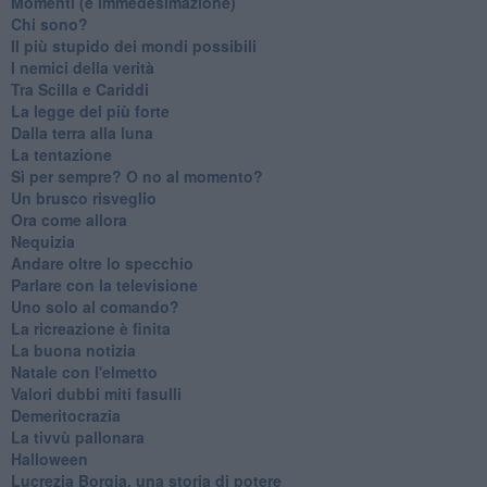
Momenti (e immedesimazione)
Chi sono?
Il più stupido dei mondi possibili
I nemici della verità
Tra Scilla e Cariddi
La legge del più forte
Dalla terra alla luna
La tentazione
​Sì per sempre? O no al momento?
Un brusco risveglio
Ora come allora
Nequizia
Andare oltre lo specchio
Parlare con la televisione
Uno solo al comando?
La ricreazione è finita
La buona notizia
Natale con l'elmetto
Valori dubbi miti fasulli
Demeritocrazia
La tivvù pallonara
Halloween
​Lucrezia Borgia, una storia di potere