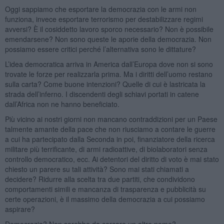
Oggi sappiamo che esportare la democrazia con le armi non
funziona, invece esportare terrorismo per destabilizzare regimi
avversi? È il cosiddetto lavoro sporco necessario? Non è possibile
emendarsene? Non sono queste le aporie della democrazia. Non
possiamo essere critici perché l’alternativa sono le dittature?
L’idea democratica arriva in America dall’Europa dove non si sono
trovate le forze per realizzarla prima. Ma i diritti dell’uomo restano
sulla carta? Come buone intenzioni? Quelle di cui è lastricata la
strada dell’inferno. I discendenti degli schiavi portati in catene
dall’Africa non ne hanno beneficiato.
Più vicino ai nostri giorni non mancano contraddizioni per un Paese
talmente amante della pace che non riusciamo a contare le guerre
a cui ha partecipato dalla Seconda in poi, finanziatore della ricerca
militare più terrificante, di armi radioattive, di biolaboratori senza
controllo democratico, ecc. Ai detentori del diritto di voto è mai stato
chiesto un parere su tali attività? Sono mai stati chiamati a
decidere? Ridurre alla scelta tra due partiti, che condividono
comportamenti simili e mancanza di trasparenza e pubblicità su
certe operazioni, è il massimo della democrazia a cui possiamo
aspirare?
Democrazia? Non sarebbe da cercare un altro nome?