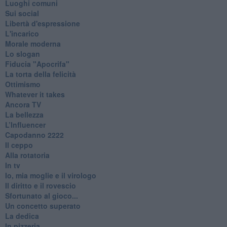
Luoghi comuni
Sui social
Libertà d'espressione
L'incarico
Morale moderna
Lo slogan
Fiducia "Apocrifa"
La torta della felicità
Ottimismo
Whatever it takes
Ancora TV
La bellezza
L’Influencer
​Capodanno 2222
Il ceppo
Alla rotatoria
In tv
Io, mia moglie e il virologo
Il diritto e il rovescio
Sfortunato al gioco...
Un concetto superato
La dedica
In pizzeria