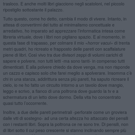
trasloco. E anche molti libri giacciono negli scatoloni, nel piccolo
ripostiglio sottostante il palazzo.
Tutto questo, come ho detto, cambia il modo di vivere. Intanto, in
attesa di convertirmi del tutto al minimalismo concettuale e
arredativo, ho imparato ad apprezzare l’informatica intesa come
libreria virtuale, dove i libri non pigliano spazio. E al momento, in
questa fase di trapasso, per colmare il mio «
horror vacui»
di trenta
metri quadri, ho ricreato e frapposto delle pareti con scaffalature
piene di libri. Così vivo tra due divisori zeppi di volumi carichi di
sapere e polvere, non tutti letti -ma sono tanti- in compenso tutti
dimenticati. E alla polvere chiedo da dove venga, ma non risponde
un cazzo e capisco solo che farei meglio a spolverare. Insomma c’è
chi in una stanza, addirittura senza più pareti, ha saputo ricreare il
cielo, io ne ho fatto un circuito intorno a un tavolo dove mangio,
leggo e scrivo, a fianco di una poltrona dove guardo la tv e a
schermatura di un letto dove dormo. Della vita ho concentrato
quasi tutto l’occorrente.
Inoltre, a due delle pareti perimetrali -perforate come un groviera
dalle viti di sostegno- ad una certa altezza ho attaccato dei pensili
con i restanti libri. Sopra la poltrona ce ne sono tre. Di pensili, non
di libri sotto il cui peso crescente si stanno inclinando sempre più