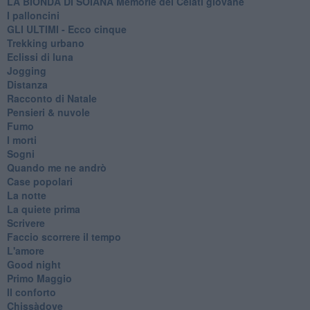
LA BIONDA DI SOIANA Memorie del Celati giovane
I palloncini
GLI ULTIMI - Ecco cinque
Trekking urbano
Eclissi di luna
Jogging
Distanza
Racconto di Natale
Pensieri & nuvole
Fumo
I morti
Sogni
Quando me ne andrò
Case popolari
La notte
La quiete prima
Scrivere
Faccio scorrere il tempo
L'amore
Good night
Primo Maggio
Il conforto
Chissàdove