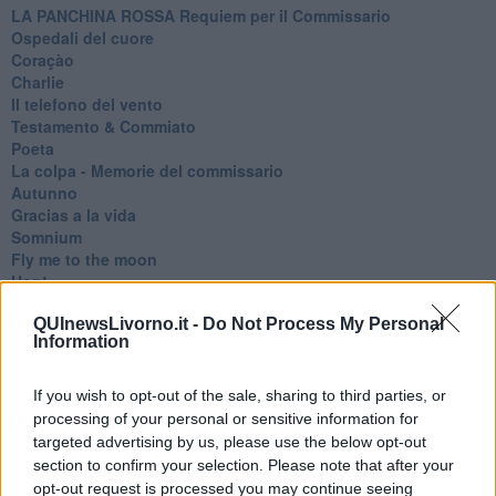
​LA PANCHINA ROSSA Requiem per il Commissario
Ospedali del cuore
Coraçào
Charlie
Il telefono del vento
Testamento & Commiato
Poeta
​La colpa - Memorie del commissario
Autunno
Gracias a la vida
Somnium
Fly me to the moon
Hop!
O sonho de um prisioneiro
QUInewsLivorno.it -
Do Not Process My Personal
Memòrias
Information
Sto qui
Scrivi
Bestiario
If you wish to opt-out of the sale, sharing to third parties, or
Pillole
processing of your personal or sensitive information for
Veglia
targeted advertising by us, please use the below opt-out
​“D” come delitto
section to confirm your selection. Please note that after your
D
opt-out request is processed you may continue seeing