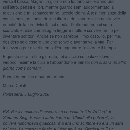
verso il basso. Magari un giorno non lontano crolleranno uno
sull’altro, pensili e libri, mentre guardo semi addormentato la
televisione e mi schiacceranno, uccidendomi. A testimonianza della
consistenza, del peso della cultura e del sapere sulle nostre vite,
nonché della loro rivincita sui media. D’altronde non ci sono
scorciatoie, dice che bisogna leggere molto e scrivere molto per
diventare scrittori. Anche se non sarebbe il mio caso. Io, per me,
desidero solo essere uno che scrive e aver salva la vita. Per
tristezza o per divertimento. Per ingannare l’essere e il tempo.
E questa sera, a fine giornata, mi affaccio sui palazzi dove si
vedono insieme la cura e l’abbandono e penso:
non ci sarà un altro
giorno come domani
.
Buona domenica e buona fortuna.
Marco Celati
Pontedera, 5 Luglio 2026
____________________
P.S. Per il mestiere di scrivere ho consultato “On Writing” di
Stephen King. Forse a John Fante di “Chiedi alla polvere”, la
polvere rispondeva qualcosa, ma era uno scrittore ed era un’altra
polvere. La citazione finale sul domani è da “Disclosure Day”,