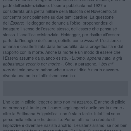
padri dell’esistenzialismo. L'opera pubblicata nel 1927 è
considerata una pietra miliare della filosofia del Novecento. Si
concentra principalmente su due temi cardine. La questione
dell'
Essere
: Heidegger ne denuncia l’oblio, proponendosi di
indagare il senso dell'essere stesso, dell’essere che pensa sé
stesso. L'analitica esistenziale: Heidegger, per risalire all'essere,
parte dall'indagine dell'uomo, definito come
Esserci
. L'esistenza
umana è caratterizzata dalla temporalità, dalla progettualità e dal
rapporto con la morte. Anche la morte è un modo di essere che
l'
Esserci
assume da quando esiste.
«
L
’
uomo, appena nato, è già
abbastanza vecchio per morire»
. Che, a paragone, il
bel mi
’
mori
’
del mio povero babbo -che a son di dirlo è morto davvero-
diventa una botta di ottimismo cosmico.
L’ho letto in pillole, leggerlo tutto non mi azzardo. E anche di pillole
ne prendo già tante per il cuore, aggiungerci quelle per la mente -
oltre la Settimana Enigmistica- non è stato facile. Infatti mi sono
perso nella lettura e ho desistito. Per un attimo ho creduto di
impazzire e diventare nazista anch’io. L’esistenzialismo, se non ben
orientato, può fare di questi scherzi. Dall’
Io
al
Super io
il passo è