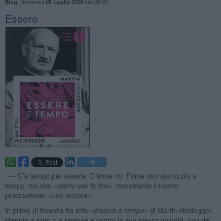
,
Domenica
ore 08:00
Blog
05 Luglio 2026
Essere
. —
C’è tempo per essere. O forse no. Forse non siamo più a
tempo, noi che «
siamo per la fine»
, nonostante il nostro
procrastinato
«
non ancora»
.
In pillole di filosofia ho letto
«
Essere e tempo»
di Martin Heidegger,
ritenuto a torto o a ragione e contro la sua stessa volontà, uno dei