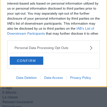
Belle lettere
interest-based ads based on personal information utilized by
25 Aprile
us or personal information disclosed to third parties prior to
Todo el bien, todo el mal
your opt-out. You may separately opt-out of the further
Silenzio
disclosure of your personal information by third parties on the
Le parole
IAB’s list of downstream participants. This information may
​L’Australiana
also be disclosed by us to third parties on the
IAB’s List of
Le stelle del jazz
Downstream Participants
that may further disclose it to other
Vita & morte
third parties.
Auguri
Moro
Personal Data Processing Opt Outs
Passanti
Continuando, la nonna e il carretto
Metaverso smart
CONFIRM
Fiamme
Anzi
Confessioni autoreferenziali
Utopie
Data Deletion
Data Access
Privacy Policy
Estate
Il lago
Il diluvio
La classe
Pensieri incoerenti
Dal balcone