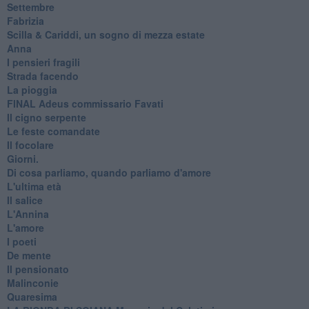
Settembre
Fabrizia
​Scilla & Cariddi, un sogno di mezza estate
Anna
I pensieri fragili
Strada facendo
La pioggia
FINAL Adeus commissario Favati
Il cigno serpente
Le feste comandate
Il focolare
Giorni.
Di cosa parliamo, quando parliamo d'amore
L'ultima età
Il salice
L'Annina
L'amore
I poeti
De mente
Il pensionato
Malinconie
Quaresima