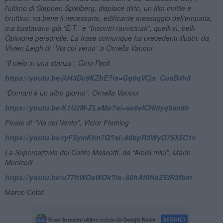
l’ultimo di Stephen Spielberg, dispiace dirlo, un film inutile e
bruttino: va bene il necessario, edificante messaggio dell’empatia,
ma bastavano già “E.T.” e “Incontri ravvicinati”, quelli sì, belli.
Opinione personale. La frase comunque ha precedenti illustri: da
Vivien Leigh di “Via col vento” a Ornella Vanoni.
“Il cielo in una stanza”, Gino Paoli
https://youtu.be/jU43Dc9KZbE?is=Gq6qVCjs_CuaB4h8
“Domani è un altro giorno”, Ornella Vanoni
https://youtu.be/K1U2M-ZLsMo?si=se8eICHi0yq0an6h
Finale di “Via col Vento”, Victor Fleming
https://youtu.be/ryF5ymKhn7Q?si=60bpR3WyO75X5C1v
La Supercazzola del Conte Mascetti, da “Amici miei”, Mario
Monicelli
https://youtu.be/u77ftWOaWOk?is=80hAf0HoZEIR3fbm
Marco Celati