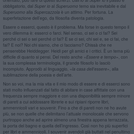
obbligatorio, dal
Super io
al
Superuomo
temo sia inevitabile e dal
Superuomo
alla
Supercazzola
è un attimo. Per fortuna. La
superfetazione dell’ego, da filosofia diventa patologia.
Essere o esserci, questo è il problema. Ma forse in questo tempo il
vero dilemma è: esserci o farci. Nel senso, ci sei o ci fai? Sei
perché ci sei o sei perché ci fai? E se ci sei, chi sei e, se ci fai, che
fai? E noi? Noi chi siamo, che ci facciamo? Chissà che ne
penserebbe Heiddegger. Heidi per gli amici e i critici. È un tema più
difficile di quanto si pensi. Del resto anche
«Essere e tempo»
, con
la sua complessa terminologia, il grande filosofo lo lasciò
incompiuto. Approdò al linguaggio,
«la casa dell’essere»
, alla
sublimazione della poesia e dell’arte.
Non so voi, ma la mia vita e il mio modo di essere e di esserci sono
stati molto influenzati dal fatto di abitare in case affittate con una
frequenza sempre maggiore e con una disponibilità sempre minore
di pareti a cui addossare librerie e sui ripiani riporre libri,
ammennicoli vari e souvenir. Fino a che di pareti non ne ho avute
più, se non quelle che delimitano l’attuale monolocale che servono
purtroppo anche ad aprire almeno una finestra appena terrazzata,
la porta del bagno e quella dell’ingresso. Così non ho più superfici
per libri e ammennicoli. I souvenir avendoli già buttati nel penultimo