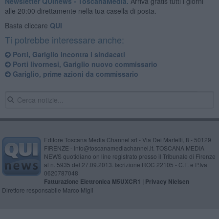
Newsletter QUInews - ToscanaMedia.
Arriva gratis tutti i giorni
alle 20:00 direttamente nella tua casella di posta.
Basta cliccare
QUI
Ti potrebbe interessare anche:
Porti, Gariglio incontra i sindacati
Porti livornesi, Gariglio nuovo commissario
Gariglio, prime azioni da commissario
Editore Toscana Media Channel srl - Via Dei Martelli, 8 - 50129
FIRENZE - info@toscanamediachannel.it. TOSCANA MEDIA
NEWS quotidiano on line registrato presso il Tribunale di Firenze
al n. 5935 del 27.09.2013. Iscrizione ROC 22105 - C.F. e P.Iva
0620787048
Fatturazione Elettronica M5UXCR1 |
Privacy Nielsen
Direttore responsabile Marco Migli