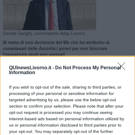
Davide Gariglio, commissario Adsp Livorno
Si tratta di una decisione del Mit che ha attribuito ai
commissari delle Autorità i poteri per non bloccare
l'operatività degli enti portuali
QUInewsLivorno.it -
Do Not Process My Personal
Information
If you wish to opt-out of the sale, sharing to third parties, or
LIVORNO —
Con una serie di decreti firmati dal vicepresidente del
processing of your personal or sensitive information for
Consiglio e ministro delle Infrastrutture e dei Trasporti, Matteo
targeted advertising by us, please use the below opt-out
Salvini, i Commissari straordinari di diverse Autorità di sistema
section to confirm your selection. Please note that after your
portuale assumono ufficialmente anche i poteri e le prerogative
opt-out request is processed you may continue seeing
precedentemente
attribuiti ai rispettivi Comitati di gestione,
interest-based ads based on personal information utilized by
ormai scaduti.
us or personal information disclosed to third parties prior to
Come si legge in una nota del Mit, fra i Commissari straordinari che
your opt-out. You may separately opt-out of the further