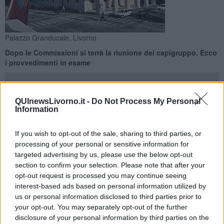
Palazzo Granducale, Livorno
Dopo le Commissioni si terrà la riunione dei capigruppo. Ecco
i provvedimenti in esame
QUInewsLivorno.it -
Do Not Process My Personal
Information
LIVORNO —
Le Commissioni consiliari permanenti della Provincia
If you wish to opt-out of the sale, sharing to third parties, or
di Livorno sono convocate lunedì 18 Maggio, a Palazzo Granducale
processing of your personal or sensitive information for
e in modalità telematica.
targeted advertising by us, please use the below opt-out
section to confirm your selection. Please note that after your
La prima Commissione “Area delle competenze amministrative”, si
riunisce alle ore 9,30 (seconda convocazione) per trattare le
opt-out request is processed you may continue seeing
proposte di delibera relative a: variazione al Bilancio di previsione
interest-based ads based on personal information utilized by
2026/2028; modifica integrativa dello schema di contratto di
us or personal information disclosed to third parties prior to
servizio per l’affidamento alla società in house Provincia di Livorno
your opt-out. You may separately opt-out of the further
Sviluppo s.r.l. di servizi strumentali in favore della Provincia di
disclosure of your personal information by third parties on the