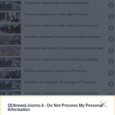
Provincia, elezioni del nuovo presidente
Il nuovo questore in visita alla Provincia
Comuni a confronto sulle criticità dei trasporti
Scuola e trasporti, Provincia e studenti insieme
Sicurezza sul lavoro, un osservatorio provinciale
Provincia, convocate le commissioni consiliari
Edilizia scolastica, il punto in Provincia
Bonifica siti inquinati, la proroga in Provincia
Provincia, convocate le commissioni consiliari
Smooty, per migliorare mobilità in aree deboli
QUInewsLivorno.it -
Do Not Process My Personal
Information