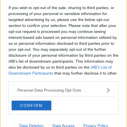
Provincia, bilancio preventivo in Consiglio
If you wish to opt-out of the sale, sharing to third parties, or
Uffici provinciali chiusi due giorni
processing of your personal or sensitive information for
targeted advertising by us, please use the below opt-out
section to confirm your selection. Please note that after your
Un rifugio per le donne vittime di violenza
opt-out request is processed you may continue seeing
interest-based ads based on personal information utilized by
Incidenti stradali sulla Geodetica
us or personal information disclosed to third parties prior to
your opt-out. You may separately opt-out of the further
Livorno celebra la Difesa del Maggio 1849
disclosure of your personal information by third parties on the
IAB’s list of downstream participants. This information may
Provincia, mercoledì è il giorno delle elezioni
also be disclosed by us to third parties on the
IAB’s List of
Downstream Participants
that may further disclose it to other
Consiglio provinciale, ha votato il 57 per cento
third parties.
Si è insediato il nuovo Consiglio provinciale
Personal Data Processing Opt Outs
Consiglio provinciale e Assemblea dei sindaci
CONFIRM
Uffici provinciali chiusi, l'avviso
Data Deletion
Data Access
Privacy Policy
Consiglio provinciale dedicato al bilancio