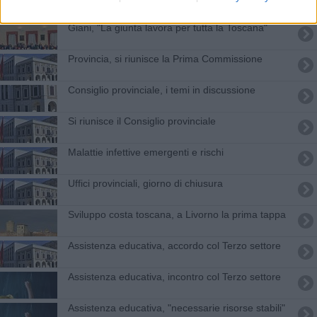
Giani, "La giunta lavora per tutta la Toscana"
Provincia, si riunisce la Prima Commissione
Consiglio provinciale, i temi in discussione
Si riunisce il Consiglio provinciale
Malattie infettive emergenti e rischi
Uffici provinciali, giorno di chiusura
Sviluppo costa toscana, a Livorno la prima tappa
Assistenza educativa, accordo col Terzo settore
Assistenza educativa, incontro col Terzo settore
Assistenza educativa, "necessarie risorse stabili"