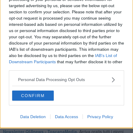
‘voce per audiolibri’. Bocci ha preferito comunque avvalersi degli
targeted advertising by us, please use the below opt-out
indizi che hanno suscitato curiosità e simpatia per il livornese:
section to confirm your selection. Please note that after your
andare a scuola col pigiama e le ciabatte o scoprire in una vecchia
opt-out request is processed you may continue seeing
foto del nonno in guerra un proprio sosia, sono eventi singolari ma
interest-based ads based on personal information utilized by
l’indizio che più ha aiutato Bocci a prendere la strada giusta, è stato
us or personal information disclosed to third parties prior to
quello più inerente il suo lavoro ossia lo scarico di qualcosa.
your opt-out. You may separately opt-out of the further
disclosure of your personal information by third parties on the
IAB’s list of downstream participants. This information may
also be disclosed by us to third parties on the
IAB’s List of
Iacopo è difatti per mestiere un gruista, ossia un manovratore di
Downstream Participants
that may further disclose it to other
gru al porto di Livorno come mostra la foto che lo ritrae ad
third parties.
un’altezza di 43m e che fa venire le vertigini solo a guardarla.
Personal Data Processing Opt Outs
Elisa Cosci
© Riproduzione riservata
CONFIRM
Data Deletion
Data Access
Privacy Policy
Se vuoi leggere le notizie principali della Toscana iscriviti alla
Newsletter QUInews - ToscanaMedia.
Arriva gratis tutti i giorni