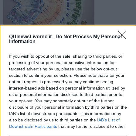
QUInewsLivorno.it -
Do Not Process My Personal
Information
La polizia ha arrestato un giovanissimo albanese che riforniva
le piazze di Pisa e Livorno. Il ragazzo è stato sorpreso dagli
If you wish to opt-out of the sale, sharing to third parties, or
agenti in via del Fante
processing of your personal or sensitive information for
targeted advertising by us, please use the below opt-out
section to confirm your selection. Please note that after your
opt-out request is processed you may continue seeing
interest-based ads based on personal information utilized by
us or personal information disclosed to third parties prior to
LIVORNO —
Qui i poliziotti sono giunti su segnalazione di residenti
your opt-out. You may separately opt-out of the further
e commercianti della zona che avevano notato gli incontri tra
disclosure of your personal information by third parties on the
pusher nordafricani e il loro fornitore.
IAB’s list of downstream participants. This information may
Il 19enne, bloccato, aveva nel piumino un involucro con cento
also be disclosed by us to third parties on the
IAB’s List of
grammi di eroina. Dalla perquisizione domiciliare a Pisa sono saltati
Downstream Participants
that may further disclose it to other
fuori 600 grammi di cocaina e 1,3 chili di eroina, con denaro per
third parties.
quasi diecimila euro.