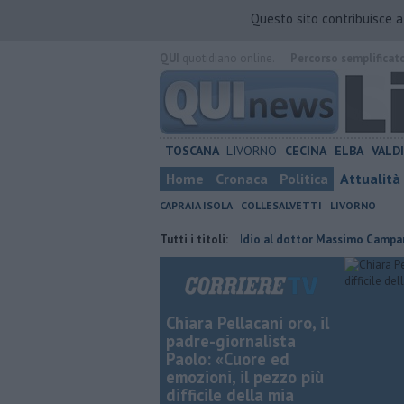
Questo sito contribuisce 
QUI
quotidiano online.
Percorso semplificat
TOSCANA
LIVORNO
CECINA
ELBA
VALD
Home
Cronaca
Politica
Attualità
CAPRAIA ISOLA
COLLESALVETTI
LIVORNO
pettro del commissariamento
Tutti i titoli:
Addio al dottor Massimo Campana, il cord
Chiara Pellacani oro, il
padre-giornalista
Paolo: «Cuore ed
emozioni, il pezzo più
difficile della mia