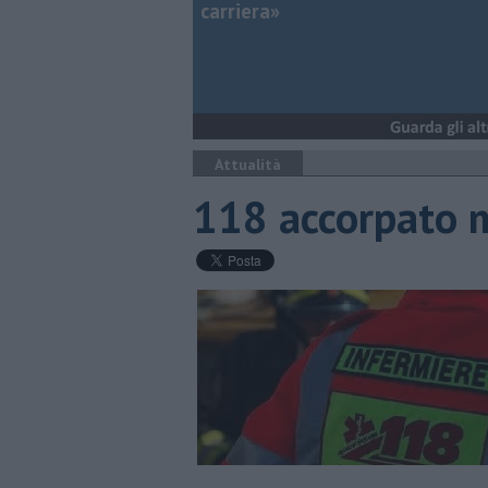
carriera»
Attualità
118 accorpato m