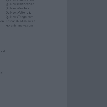
QuiNewsValtiberina.it
QuiNewsVersilia.it
QuiNewsVolterra.it
QuiNewsTango.com
Don
ToscanaMediaNews.it
Fiorentinanews.com
le di
zzi