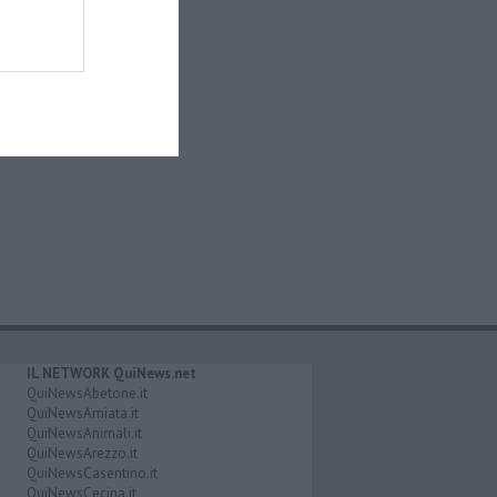
IL NETWORK QuiNews.net
QuiNewsAbetone.it
QuiNewsAmiata.it
QuiNewsAnimali.it
QuiNewsArezzo.it
QuiNewsCasentino.it
QuiNewsCecina.it