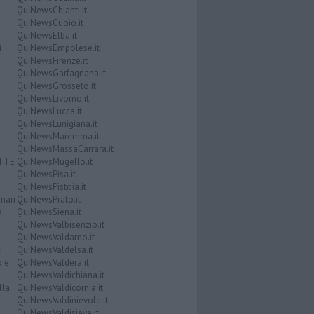
QuiNewsChianti.it
QuiNewsCuoio.it
QuiNewsElba.it
i
QuiNewsEmpolese.it
QuiNewsFirenze.it
QuiNewsGarfagnana.it
QuiNewsGrosseto.it
QuiNewsLivorno.it
QuiNewsLucca.it
QuiNewsLunigiana.it
QuiNewsMaremma.it
QuiNewsMassaCarrara.it
ATTE
QuiNewsMugello.it
QuiNewsPisa.it
QuiNewsPistoia.it
nari
QuiNewsPrato.it
a
QuiNewsSiena.it
QuiNewsValbisenzio.it
QuiNewsValdarno.it
i
QuiNewsValdelsa.it
o e
QuiNewsValdera.it
QuiNewsValdichiana.it
lla
QuiNewsValdicornia.it
QuiNewsValdinievole.it
QuiNewsValdisieve.it