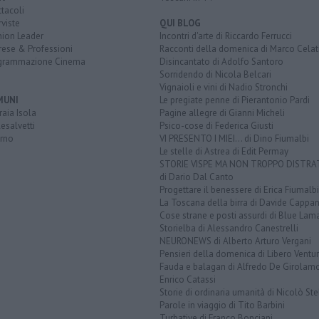
tacoli
rviste
QUI BLOG
nion Leader
Incontri d'arte di Riccardo Ferrucci
rese & Professioni
Racconti della domenica di Marco Celat
grammazione Cinema
Disincantato di Adolfo Santoro
Sorridendo di Nicola Belcari
Vignaioli e vini di Nadio Stronchi
MUNI
Le pregiate penne di Pierantonio Pardi
aia Isola
Pagine allegre di Gianni Micheli
esalvetti
Psico-cose di Federica Giusti
orno
VI PRESENTO I MIEI... di Dino Fiumalbi
Le stelle di Astrea di Edit Permay
STORIE VISPE MA NON TROPPO DISTR
di Dario Dal Canto
Progettare il benessere di Erica Fiumalbi
La Toscana della birra di Davide Cappan
Cose strane e posti assurdi di Blue Lam
Storielba di Alessandro Canestrelli
NEURONEWS di Alberto Arturo Vergani
Pensieri della domenica di Libero Ventur
Fauda e balagan di Alfredo De Girolam
Enrico Catassi
Storie di ordinaria umanità di Nicolò Ste
Parole in viaggio di Tito Barbini
Turbative di Franco Bonciani