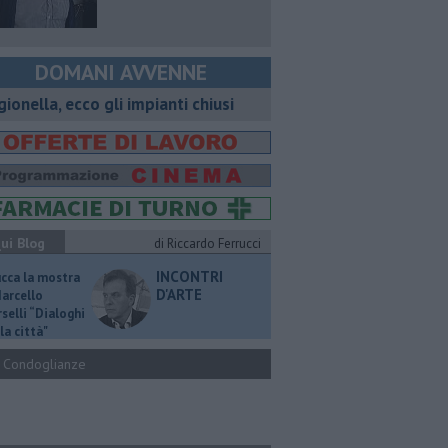
DOMANI AVVENNE
gionella, ecco gli impianti chiusi
ui Blog
di Riccardo Ferrucci
INCONTRI
ucca la mostra
D'ARTE
Marcello
selli “Dialoghi
la città"
Condoglianze