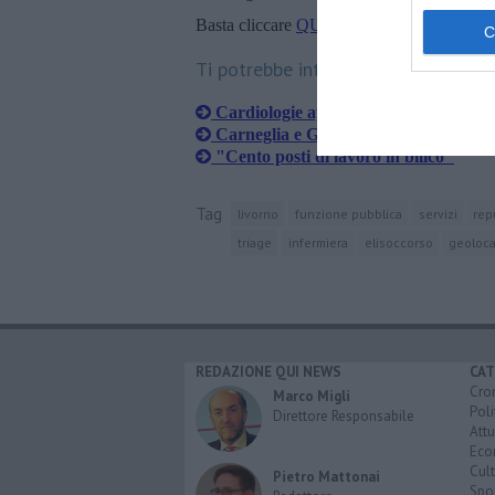
Basta cliccare
QUI
Ti potrebbe interessare anche:
Cardiologie aperte per la prevenzion
Carneglia e Giustarini al timone della
"Cento posti di lavoro in bilico"
Tag
livorno
funzione pubblica
servizi
rep
triage
infermiera
elisoccorso
geoloca
REDAZIONE QUI NEWS
CAT
Cro
Marco Migli
Poli
Direttore Responsabile
Attu
Eco
Cult
Pietro Mattonai
Spo