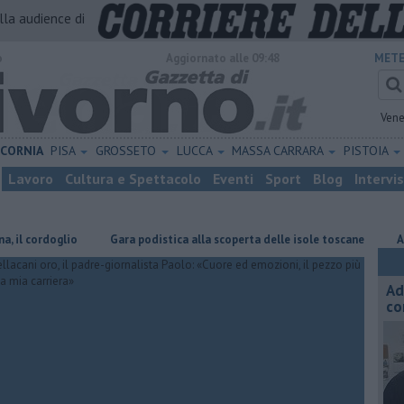
alla audience di
o
Aggiornato alle 09:48
METE
Vene
ICORNIA
PISA
GROSSETO
LUCCA
MASSA CARRARA
PISTOIA
Lavoro
Cultura e Spettacolo
Eventi
Sport
Blog
Intervi
oglio
Gara podistica alla scoperta delle isole toscane
Abiti seque
Ad
co