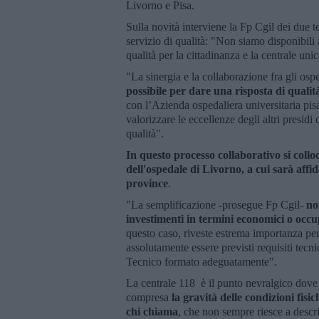
Livorno e Pisa.
Sulla novità interviene la Fp Cgil dei due t
servizio di qualità: "Non siamo disponibili
qualità per la cittadinanza e la centrale un
"La sinergia e la collaborazione fra gli osp
possibile per dare una risposta di qualit
con l’Azienda ospedaliera universitaria pis
valorizzare le eccellenze degli altri presidi 
qualità".
In questo processo collaborativo si collo
dell'ospedale di Livorno, a cui sarà affi
province
.
"La semplificazione -prosegue Fp Cgil-
no
investimenti in termini economici o occ
questo caso, riveste estrema importanza pe
assolutamente essere previsti requisiti tecn
Tecnico formato adeguatamente".
La centrale 118 è il punto nevralgico dove 
compresa
la gravità delle condizioni fisi
chi chiama
, che non sempre riesce a descri