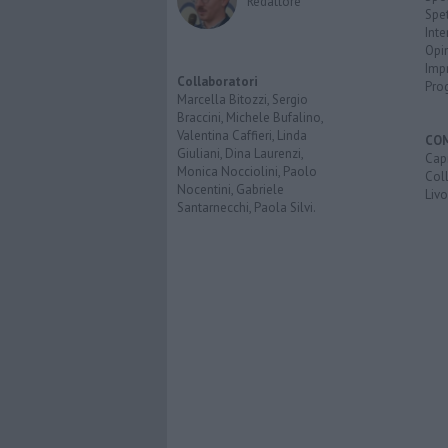
Redattore
Spet
Inte
Opi
Imp
Collaboratori
Pro
Marcella Bitozzi, Sergio
Braccini, Michele Bufalino,
Valentina Caffieri, Linda
CO
Giuliani, Dina Laurenzi,
Capr
Monica Nocciolini, Paolo
Coll
Nocentini, Gabriele
Liv
Santarnecchi, Paola Silvi.