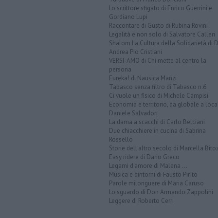
Lo scrittore sfigato di Enrico Guerrini e
Gordiano Lupi
Raccontare di Gusto di Rubina Rovini
Legalità e non solo di Salvatore Calleri
Shalom La Cultura della Solidarietà di 
Andrea Pio Cristiani
VERSI-AMO di Chi mette al centro la
persona
Eureka! di Nausica Manzi
Tabasco senza filtro di Tabasco n.6
Ci vuole un fisico di Michele Campisi
Economia e territorio, da globale a loca
Daniele Salvadori
La dama a scacchi di Carlo Belciani
Due chiacchiere in cucina di Sabrina
Rossello
Storie dell'altro secolo di Marcella Bito
Easy ridere di Dario Greco
Legami d'amore di Malena ...
Musica e dintorni di Fausto Pirìto
Parole milonguere di Maria Caruso
Lo sguardo di Don Armando Zappolini
Leggere di Roberto Cerri