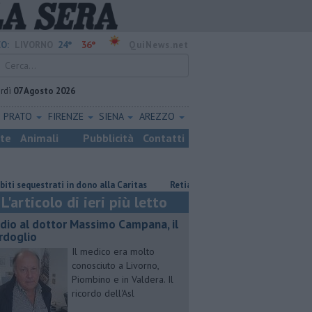
24°
36°
O:
LIVORNO
QuiNews.net
rdì
07 Agosto 2026
PRATO
FIRENZE
SIENA
AREZZO
ste
Animali
Pubblicità
Contatti
strati in dono alla Caritas
Retiambiente, il dopo Fortini e lo spettro
L'articolo di ieri più letto
dio al dottor Massimo Campana, il
rdoglio
Il medico era molto
conosciuto a Livorno,
Piombino e in Valdera. Il
ricordo dell'Asl