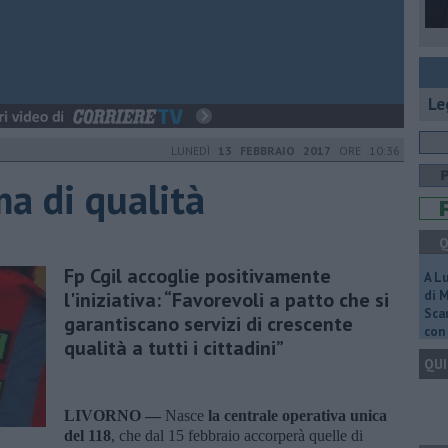
Le
LUNEDÌ
13 FEBBRAIO 2017
ORE 10:36
a di qualità
Q
Fp Cgil accoglie positivamente
A L
l'iniziativa: “Favorevoli a patto che si
di 
Scar
garantiscano servizi di crescente
con 
qualità a tutti i cittadini”
QUI
LIVORNO —
Nasce
la centrale operativa unica
del 118
, che dal 15 febbraio accorperà quelle di