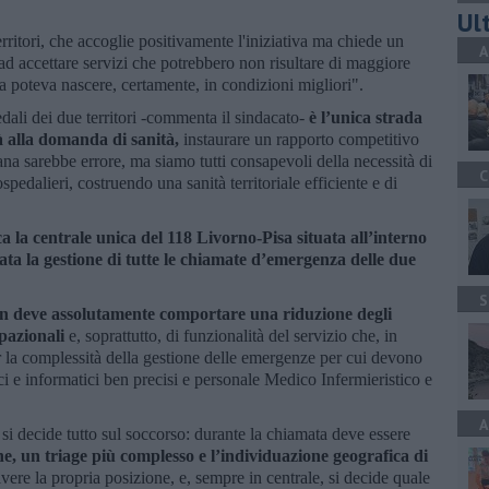
Ult
erritori, che accoglie positivamente l'iniziativa ma chiede un
A
 ad accettare servizi che potrebbero non risultare di maggiore
ica poteva nascere, certamente, in condizioni migliori".
edali dei due territori -commenta il sindacato-
è l’unica strada
à alla domanda di sanità,
instaurare un rapporto competitivo
ana sarebbe errore, ma siamo tutti consapevoli della necessità di
C
ospedalieri, costruendo una sanità territoriale efficiente e di
ca la centrale unica del 118 Livorno-Pisa situata all’interno
data la gestione di tutte le chiamate d’emergenza delle due
S
n deve assolutamente comportare una riduzione degli
upazionali
e, soprattutto, di funzionalità del servizio che, in
r la complessità della gestione delle emergenze per cui devono
ici e informatici ben precisi e personale Medico Infermieristico e
A
si decide tutto sul soccorso: durante la chiamata deve essere
che, un triage più complesso e l’individuazione geografica di
vere la propria posizione, e, sempre in centrale, si decide quale