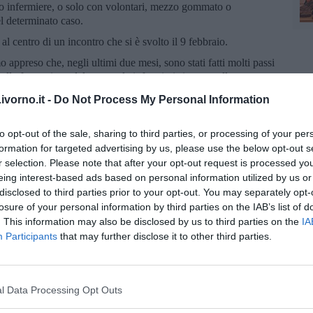
o infermiere, o solo con volontari, mezzo gommato o
el determinato caso.
al centro di un incontro che si è svolto il 9 febbraio.
o appreso che, negli ultimi due mesi, sono stati fatti molti passi
sulla formazione del personale infermieristico ma, allo stesso
ci sono tutte le dotazioni tecniche previste dalle delibere
vorno.it -
Do Not Process My Personal Information
quisiti minimi per attivare le nuove centrali:
manca, infatti, la
nza dell’attuale staticamente legata alle stazioni di partenza dei
mezzi in movimento, inoltre la formazione infermieristica a
to opt-out of the sale, sharing to third parties, or processing of your per
re di quella degli operatori tecnici che possiamo definire
formation for targeted advertising by us, please use the below opt-out s
ritoriale.
r selection. Please note that after your opt-out request is processed y
tasse la data di attivazione per il tempo strettamente
eing interest-based ads based on personal information utilized by us or
ci è stato risposto di no, perché vengono mantenute
disclosed to third parties prior to your opt-out. You may separately opt-
che e informatiche delle due centrali accorpate".
losure of your personal information by third parties on the IAB’s list of
. This information may also be disclosed by us to third parties on the
IA
Participants
that may further disclose it to other third parties.
l Data Processing Opt Outs
oscana iscriviti alla
Newsletter QUInews - ToscanaMedia.
amente nella tua casella di posta.