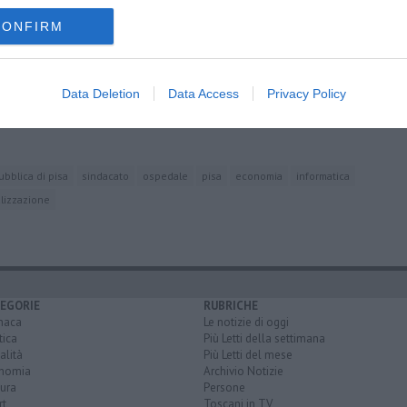
CONFIRM
e
Data Deletion
Data Access
Privacy Policy
 sanità
ubblica di pisa
sindacato
ospedale
pisa
economia
informatica
lizzazione
EGORIE
RUBRICHE
naca
Le notizie di oggi
tica
Più Letti della settimana
alità
Più Letti del mese
nomia
Archivio Notizie
ura
Persone
rt
Toscani in TV