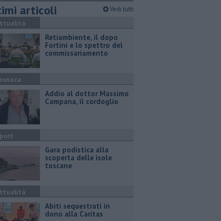
imi articoli
Vedi tutti
ttualità
Retiambiente, il dopo
Fortini e lo spettro del
commissariamento
ronaca
Addio al dottor Massimo
Campana, il cordoglio
port
Gara podistica alla
scoperta delle isole
toscane
ttualità
Abiti sequestrati in
dono alla Caritas